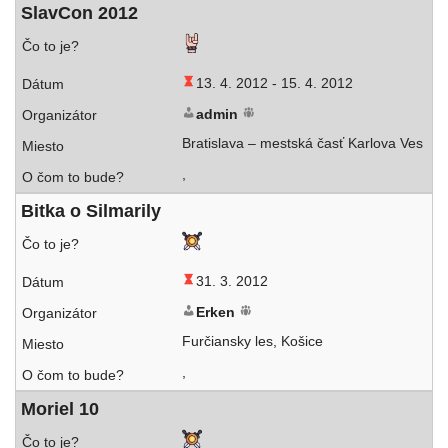
SlavCon 2012
13. 4. 2012 -
15. 4. 2012
admin
Bratislava – mest­ská časť Karlova Ves
,
Bitka o Silmarily
31. 3. 2012
Erken
Furčiansky les, Košice
,
Moriel 10