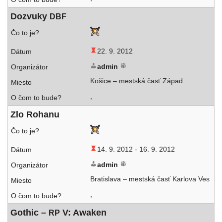
Dozvuky
DBF
22. 9. 2012
admin
Košice – mest­ská časť Západ
,
Zlo Rohanu
14. 9. 2012 -
16. 9. 2012
admin
Bratislava – mest­ská časť Karlova Ves
,
Gothic –
V: Awaken
RP