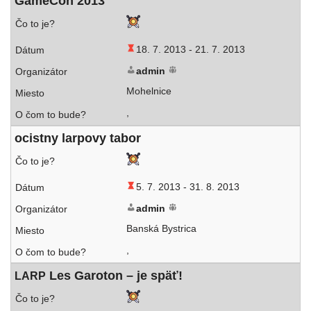
GameCon 2013
18. 7. 2013 -
21. 7. 2013
admin
Mohelnice
,
ocist­ny lar­po­vy tabor
5. 7. 2013 -
31. 8. 2013
admin
Banská Bystrica
,
Les Garoton – je späť!
LARP