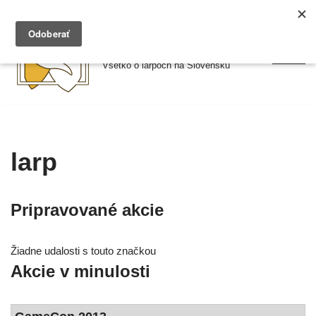
Preskočiť
Larpy.sk
na
Všetko o larpoch na Slovensku
obsah
larp
Pripravované akcie
Žiadne uda­los­ti s tou­to znač­kou
Akcie v minulosti