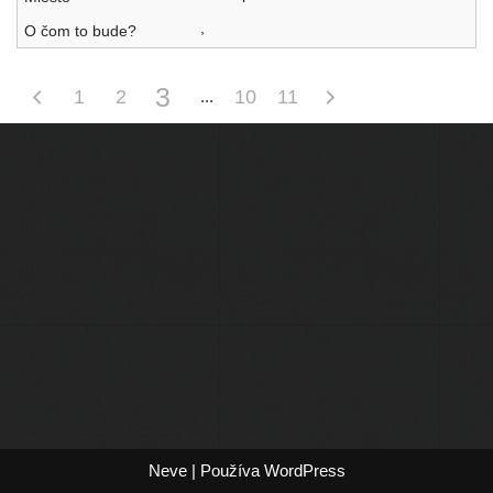
,
3
1
2
10
11
Ľudia
Skupiny
Pridať podujatie
Pridať článok
Prevádzku serveru zastrešuje
Event Horizon
, o.z.
Administráciu zabezpečuje
Matej Moško
a Michal Grečner.
Kontakt na administrátorov: admin@larpy.sk
Icons created by Freepik - Flaticon
Neve
| Používa
WordPress