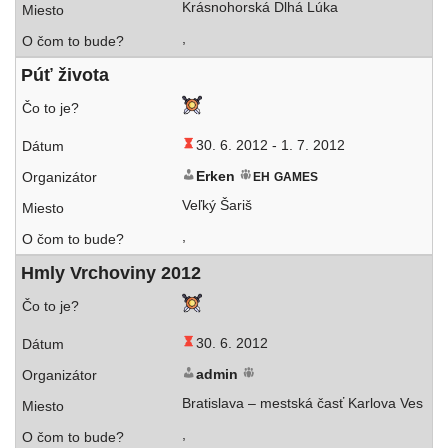
Krásnohorská Dlhá Lúka
,
Púť živo­ta
30. 6. 2012 -
1. 7. 2012
Erken
EH
GAMES
Veľký Šariš
,
Hmly Vrchoviny 2012
30. 6. 2012
admin
Bratislava – mest­ská časť Karlova Ves
,