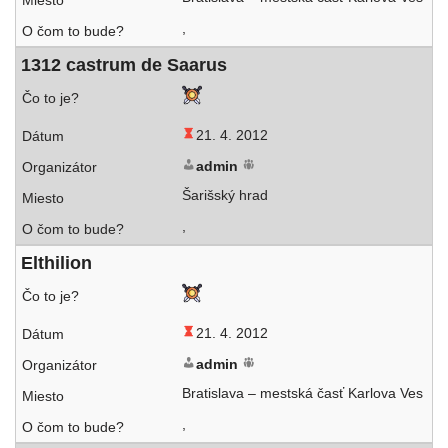
,
1312 cas­trum de Saarus
21. 4. 2012
admin
Šarišský hrad
,
Elthilion
21. 4. 2012
admin
Bratislava – mest­ská časť Karlova Ves
,