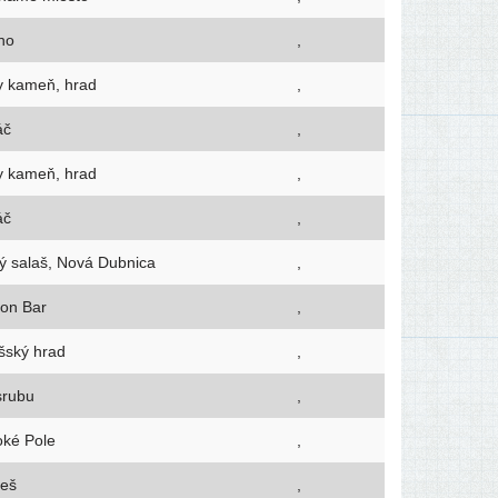
tno
,
ly kameň, hrad
,
áč
,
ly kameň, hrad
,
áč
,
rý salaš, Nová Dubnica
,
eon Bar
,
išský hrad
,
srubu
,
oké Pole
,
beš
,