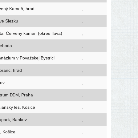
vený Kameň, hrad
,
 ve Slezku
,
ta, Červený kameň (okres Ilava)
,
seboda
,
názium v Považskej Bystrici
,
branč, hrad
,
gov
,
trum
, Praha
,
DDM
iansky les, Košice
,
opark, Bankov
,
, Košice
,