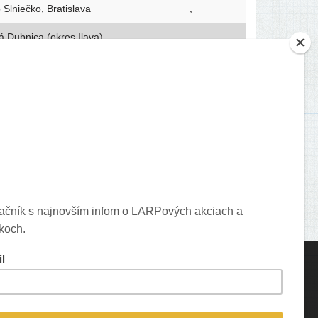
 Slniečko, Bratislava
,
á Dubnica (okres Ilava)
,
o
,
islava
,
išský hrad
,
ný Moštenec
,
torické cen­trum Olomouc
,
ons created by Freepik - Flaticon