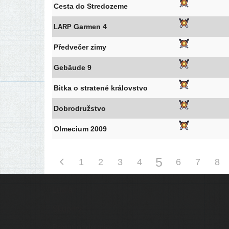
Cesta do Stredozeme
Garmen 4
LARP
Předvečer zimy
Gebäude 9
Bitka o stra­te­né královstvo
Dobrodružstvo
Olmecium 2009
5
1
2
3
4
6
7
8
Ľudia
Skupiny
Pridať podujatie