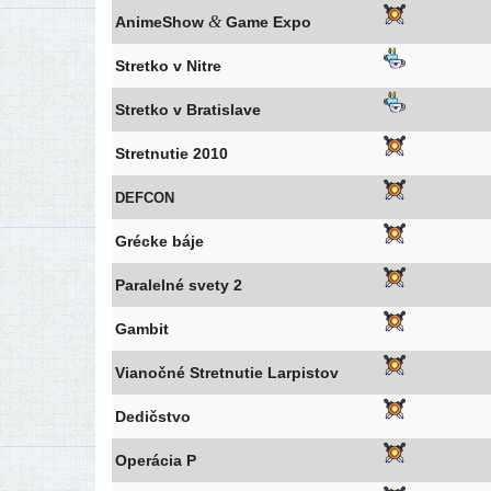
&
AnimeShow
Game Expo
Stretko v Nitre
Stretko v Bratislave
Stretnutie 2010
DEFCON
Grécke báje
Paralelné sve­ty 2
Gambit
Vianočné Stretnutie Larpistov
Dedičstvo
Operácia P