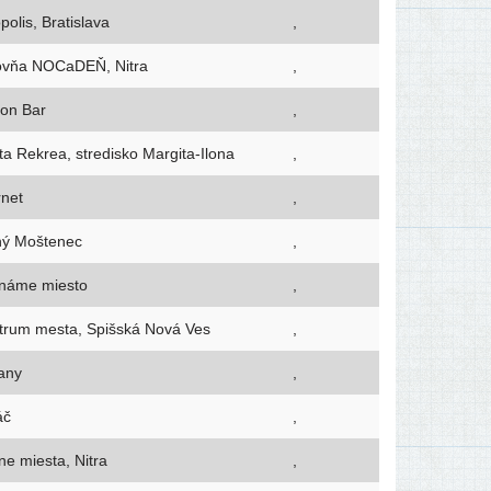
opolis, Bratislava
,
ovňa NOCaDEŇ, Nitra
,
eon Bar
,
a Rekrea, stre­dis­ko Margita-Ilona
,
rnet
,
ný Moštenec
,
náme miesto
,
trum mes­ta, Spišská Nová Ves
,
any
,
áč
,
e mies­ta, Nitra
,