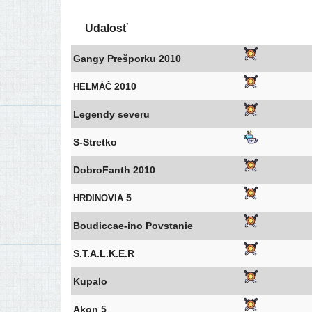
Udalosť
Gangy Prešporku 2010
2010
HELMÁČ
Legendy seve­ru
S‑Stretko
DobroFanth 2010
5
HRDINOVIA
Boudiccae-ino Povstanie
S.T.A.L.K.E.R
Kupalo
Akon 5