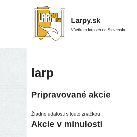
Preskočiť
Larpy.sk
na
Všetko o larpoch na Slovensku
obsah
larp
Pripravované akcie
Žiadne uda­los­ti s tou­to znač­kou
Akcie v minulosti