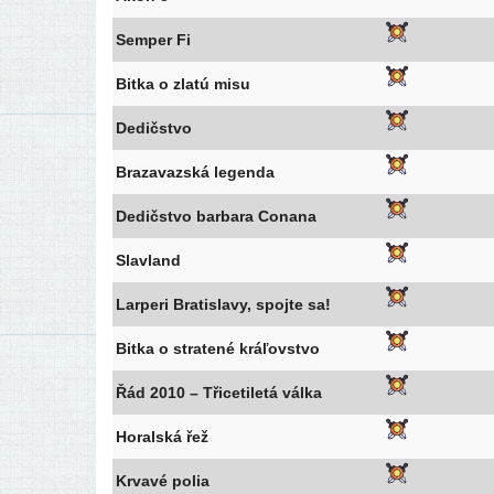
Semper Fi
Bitka o zla­tú misu
Dedičstvo
Brazavazská legen­da
Dedičstvo bar­ba­ra Conana
Slavland
Larperi Bratislavy, spoj­te sa!
Bitka o stra­te­né kráľovstvo
Řád 2010 – Třicetiletá válka
Horalská řež
Krvavé polia