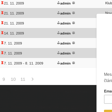
Klub
21. 11. 2009
admin
Nov
21. 11. 2009
admin
Brn
21. 11. 2009
admin
Brat
14. 11. 2009
admin
Šar
7. 11. 2009
admin
Dol
7. 11. 2009
admin
His
7. 11. 2009 -
8. 11. 2009
admin
9
10
11
Prevádzku serveru zastrešuje
Event Horizon
, o.z.
Ic
Administráciu zabezpečuje
Matej Moško
a Michal