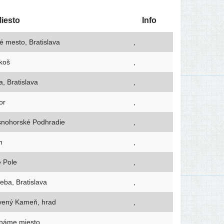
iesto
Info
é mes­to, Bratislava
,
koš
,
, Bratislava
,
or
,
snohorské Podhradie
,
ín
,
é Pole
,
eba, Bratislava
,
vený Kameň, hrad
,
náme miesto
,