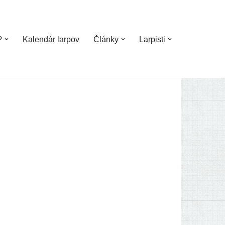
?
Kalendár larpov
Články
Larpisti