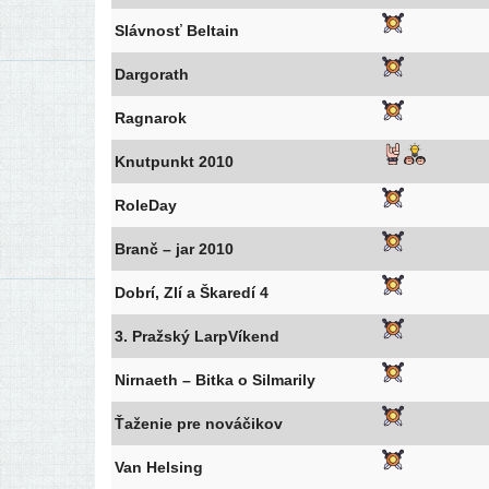
Slávnosť Beltain
Dargorath
Ragnarok
Knutpunkt 2010
RoleDay
Branč – jar 2010
Dobrí, Zlí a Škaredí 4
3. Pražský LarpVíkend
Nirnaeth – Bitka o Silmarily
Ťaženie pre nováčikov
Van Helsing