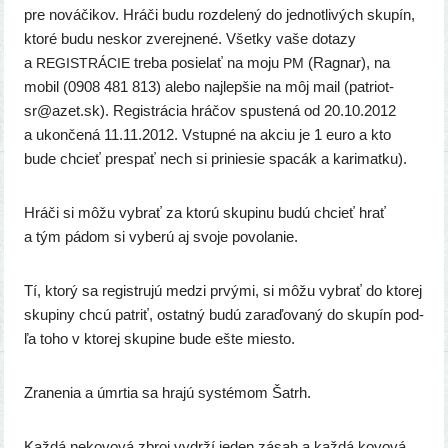
pre nová­či­kov. Hráči budu roz­de­le­ný do jed­not­li­vých sku­pín,
kto­ré budu neskor zve­rej­ne­né. Všetky vaše dota­zy
a
tre­ba posie­lať na moju
(Ragnar), na
REGISTRÁCIE
PM
mobil (0908 481 813) ale­bo naj­lep­šie na môj mail (patriot-
sr@azet.sk). Registrácia hrá­čov spus­te­ná od 20.10.2012
a ukon­če­ná 11.11.2012. Vstupné na akciu je 1 euro a kto
bude chcieť pre­spať nech si pri­nie­sie spa­cák a karimatku).
Hráči si môžu vybrať za kto­rú sku­pi­nu budú chcieť hrať
a tým pádom si vybe­rú aj svo­je povolanie.
Tí, kto­rý sa regis­tru­jú medzi prvý­mi, si môžu vybrať do kto­rej
sku­pi­ny chcú pat­riť, ostat­ný budú zara­ďo­va­ný do sku­pín pod­
ľa toho v kto­rej sku­pi­ne bude ešte miesto.
Zranenia a úmr­tia sa hra­jú sys­té­mom Šatrh.
Každá neko­vo­vá zbroj vydr­ží jeden zásah a kaž­dá kovo­vá