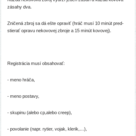
zása­hy dva.
Zničená zbroj sa dá ešte opra­viť (hráč musí 10 minút pred­
stie­rať opra­vu neko­vo­vej zbro­je a 15 minút kovovej).
Registrácia musí obsahovať:
- meno hráča,
- meno postavy,
- sku­pi­nu (ale­bo cp,alebo creep),
- povo­la­nie (napr. rytier, vojak, klerik,…),