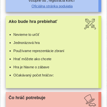
vstup­né od , regis­trá­cia končí
Oficiálna strán­ka podujatia
Ako bude hra prebiehať
Nevieme to určiť
Jednorázová hra
Používame repre­zen­tá­cie zbraní
Hrať môže­te ako chcete
Hra je hlav­ne o zábave
Očakávaný počet hráčov:
Čo hráč potrebuje