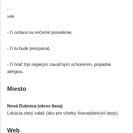
-
ve
- či ostá­va na večer­né posedenie,
- či tu bude prespávat,
- či hráč trpí neja­kým zavaž­ným ocho­re­ním, prí­pad­ne
alergiou.
Miesto
Nová Dubnica (okres Ilava)
Lokácia sta­rý salaš (ako pre všet­ky Novodubnické larpy).
Web