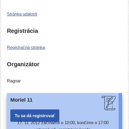
Stránka uda­los­ti
Registrácia
Registračná strán­ka
Organizátor
Ragnar
Moriel 11
Tu sa dá registrovať
17. 11. 2012 začí­na­me o 10:00, kon­čí­me o 17:00