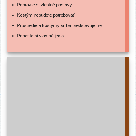
Pripravte si vlast­né postavy
Kostým nebu­de­te potrebovať
Prostredie a kos­tý­my si iba predstavujeme
Prineste si vlast­né jedlo