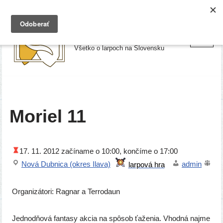
Preskočiť
Larpy.sk
na
Všetko o larpoch na Slovensku
obsah
Moriel 11
17. 11. 2012
začí­na­me o 10:00, kon­čí­me o 17:00
Nová Dubnica (okres Ilava)
admin
Organizátori: Ragnar a Terrodaun
Jednodňová fan­ta­sy akcia na spô­sob ťaže­nia. Vhodná naj­me