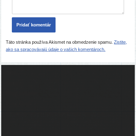
Táto stránka používa Akismet na obmedzenie spamu.
Zistite,
ako sa spracovávajú údaje o vašich komentároch.
Ľudia
Skupiny
Pridať podujatie
Pridať článok
Prevádzku serveru zastrešuje
Event Horizon
, o.z.
Administráciu zabezpečuje
Matej Moško
a Michal Grečner.