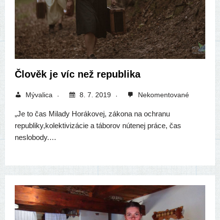
Člověk je víc než republika
Mývalica
8. 7. 2019
Nekomentované
„Je to čas Milady Horákovej, záko­na na ochra­nu
republiky,kolektivizácie a tábo­rov núte­nej prá­ce, čas
neslobody.…