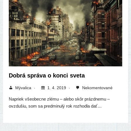
Dobrá správa o konci sveta
Mývalica
1. 4. 2019
Nekomentované
Napriek vše­obec­ne zlé­mu – ale­bo skôr prázd­ne­mu –
ovzdu­šiu, som sa pred­mi­nu­lý rok roz­hod­la dať…