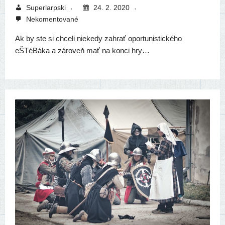
Superlarpski
24. 2. 2020
Nekomentované
Ak by ste si chce­li nie­ke­dy zahrať opor­tu­nis­tic­ké­ho
eŠTéBáka a záro­veň mať na kon­ci hry…