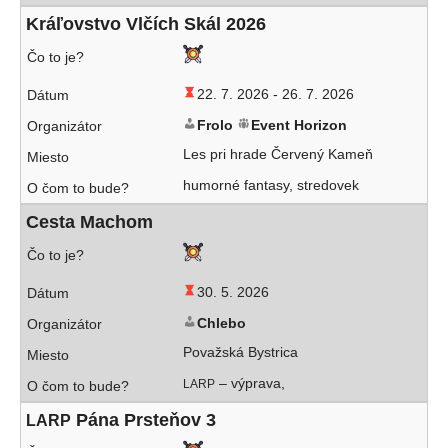
Kráľovstvo Vlčích Skál 2026
22. 7. 2026 -
26. 7. 2026
Frolo
Event Horizon
Les pri hra­de Červený Kameň
humor­né fan­ta­sy, stredovek
Cesta Machom
30. 5. 2026
Chlebo
Považská Bystrica
– výprava,
LARP
Pána Prsteňov 3
LARP