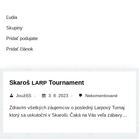
Ľudia
Skupiny
Pridať podu­ja­tie
Pridať člá­nok
Skaroš
Tournament
LARP
Jouži55
3. 8. 2023
Nekomentované
Zdravím všet­kých záu­jem­cov o posled­ný Larpový Turnaj
kto­rý sa usku­toč­ní v Skaroši. Čaká na Vás veľa zábavy…