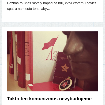
Poznáš to. Máš skve­lý nápad na hru, kvô­li kto­ré­mu nevieš
spať a namies­to toho, aby…
Takto ten komunizmus nevybudujeme