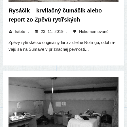
Rysáčik – krvilačný čumáčik alebo
report zo Zpěvů rytířských
Isilote
23. 11. 2019
Nekomentované
Zpěvy rytí­řs­ké sú ori­gi­nál­ny larp z diel­ne Rollingu, odo­hrá­
va­jú sa na Šumave v príz­nač­nej pevnosti…