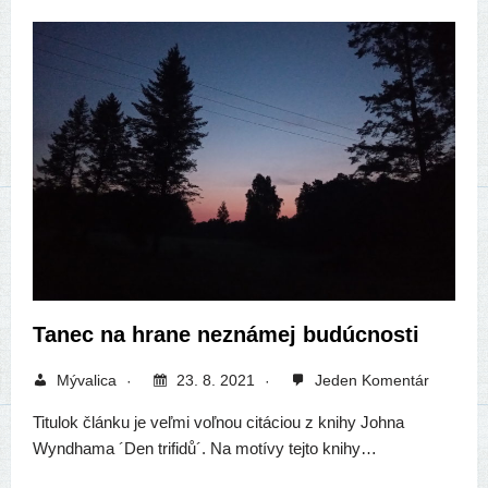
Tanec na hrane neznámej budúcnosti
Mývalica
23. 8. 2021
Jeden Komentár
Titulok člán­ku je veľ­mi voľ­nou citá­ci­ou z kni­hy Johna
Wyndhama ´Den tri­fi­dů´. Na motí­vy tej­to knihy…