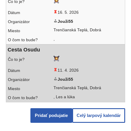
16. 5. 2026
Jouži55
Trenčianská Teplá, Dobrá
,
Cesta Osudu
11. 4. 2026
Jouži55
Trenčianská Teplá, Dobrá
, Les a lúka
Pridať podu­ja­tie
Celý lar­po­vý kalendár