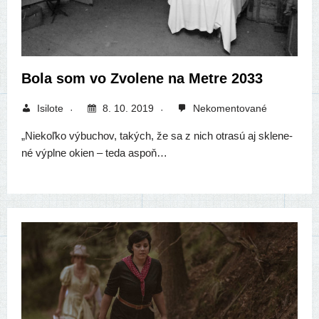
Bola som vo Zvolene na Metre 2033
Isilote
8. 10. 2019
Nekomentované
„Niekoľko výbu­chov, takých, že sa z nich otra­sú aj skle­ne­
né výpl­ne okien – teda aspoň…