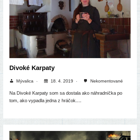
Divoké Karpaty
Mývalica
18. 4. 2019
Nekomentované
Na Divoké Karpaty som sa dosta­la ako náh­rad­níč­ka po
tom, ako vypad­la jed­na z hráčok.…