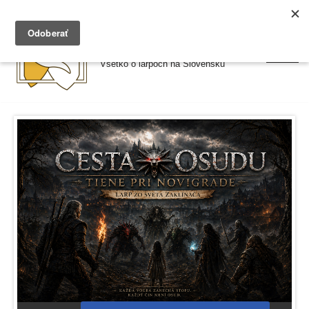
Preskočiť
Larpy.sk
na
Všetko o larpoch na Slovensku
obsah