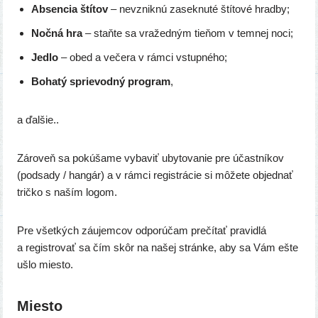
Absencia ští­tov
– nevznik­nú zasek­nu­té ští­to­vé hradby;
Nočná hra
– staň­te sa vra­žed­ným tie­ňom v tem­nej noci;
Jedlo
– obed a veče­ra v rám­ci vstupného;
Bohatý sprie­vod­ný prog­ram
,
a ďal­šie..
Zároveň sa pokú­ša­me vyba­viť uby­to­va­nie pre účast­ní­kov
(pod­sa­dy / han­gár) a v rám­ci regis­trá­cie si môže­te objed­nať
trič­ko s naším logom.
Pre všet­kých záu­jem­cov odpo­rú­čam pre­čí­tať pra­vid­lá
a regis­tro­vať sa čím skôr na našej strán­ke, aby sa Vám ešte
ušlo miesto.
Miesto