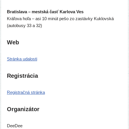
Bratislava – mest­ská časť Karlova Ves
Kráľova hoľa – asi 10 minút pešo zo zastáv­ky Kuklovská
(auto­bu­sy 33 a 32)
Web
Stránka uda­los­ti
Registrácia
Registračná strán­ka
Organizátor
DeeDee