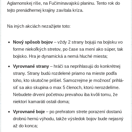
Aglarnonskej ríše, na Fučiminavajskú pla­ni­nu. Tento rok do
tej­to pre­nád­her­nej kra­ji­ny zaví­ta­la kríza.
Na iných akciách neza­ži­je­te toto:
Nový spô­sob bojov
– vždy 2 stra­ny boju­jú na bojis­ku vo
for­me nie­koľ­kých stre­tov, po čase sa mení ako súper, tak
bojis­ko. Hra je dyna­mic­ká a nemá hlu­ché miesta;
Vyrovnané stra­ny
– hrá­či sa nepri­hla­su­jú do kon­krét­nej
stra­ny. Strany budú roz­de­le­né pria­mo na mies­te pod­ľa
toho, kto sku­toč­ne pri­šiel. Samozrejme je mož­nosť pri­hlá­
siť sa ako sku­pi­na o max 5 čle­noch, kto­rú neroz­de­lí­me.
Nebudete drve­ní počet­nou pre­va­hou iba kvô­li tomu, že
nie­kto­rí kama­rá­ti osta­li doma;
Vyrovnané boje
– po pre­hra­tom stre­te pora­ze­ní dosta­nú
drob­nú her­nú výho­du, tak­že výsle­dok bojov bude nejas­ný
až do konca;