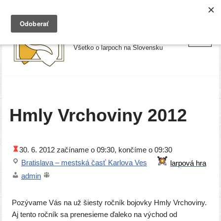
Preskočiť
Larpy.sk
na
Všetko o larpoch na Slovensku
obsah
Hmly Vrchoviny 2012
30. 6. 2012
začí­na­me o 09:30, kon­čí­me o 09:30
Bratislava – mest­ská časť Karlova Ves
admin
Pozývame Vás na už šies­ty roč­ník bojov­ky Hmly Vrchoviny.
Aj ten­to roč­ník sa pre­ne­sie­me ďale­ko na východ od