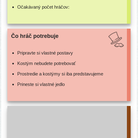
Očakávaný počet hráčov:
Čo hráč potrebuje
Pripravte si vlast­né postavy
Kostým nebu­de­te potrebovať
Prostredie a kos­tý­my si iba predstavujeme
Prineste si vlast­né jedlo