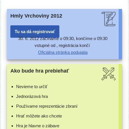
Hmly Vrchoviny 2012
Tu sa dá registrovať
30. 6. 2012 začí­na­me o 09:30, kon­čí­me o 09:30
vstup­né od , regis­trá­cia končí
Oficiálna strán­ka podujatia
Ako bude hra prebiehať
Nevieme to určiť
Jednorázová hra
Používame repre­zen­tá­cie zbraní
Hrať môže­te ako chcete
Hra je hlav­ne o zábave