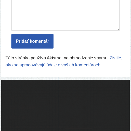
Táto stránka používa Akismet na obmedzenie spamu.
Zistite,
ako sa spracovávajú údaje o vašich komentároch.
Ľudia
Skupiny
Pridať podujatie
Pridať článok
Prevádzku serveru zastrešuje
Event Horizon
, o.z.