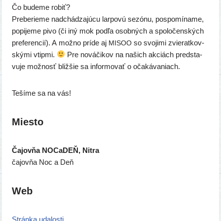
Čo bude­me robiť?
Preberieme nad­chá­dza­jú­cu lar­po­vú sezó­nu, pospo­mí­na­me,
popi­je­me pivo (či iný mok pod­ľa osob­ných a spo­lo­čen­ských
pre­fe­ren­cií). A mož­no prí­de aj
so svo­ji­mi zvie­rat­kov­
MISOO
ský­mi vtip­mi.
Pre nová­či­kov na našich akciách pred­sta­
vu­je mož­nosť bliž­šie sa infor­mo­vať o očakávaniach.
Tešíme sa na vás!
Miesto
Čajovňa NOCaDEŇ, Nitra
čajov­ňa Noc a Deň
Web
Stránka uda­los­ti