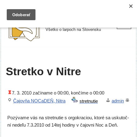
Preskočiť
Larpy.sk
na
Všetko o larpoch na Slovensku
obsah
Stretko v Nitre
7. 3. 2010
začí­na­me o 00:00, kon­čí­me o 00:00
Čajovňa NOCaDEŇ, Nitra
admin
Pozývame vás na stret­nu­tie s orgok­ra­ci­ou, kto­ré sa usku­toč­
ní nede­ľu 7.3.2010 od 14tej hodi­ny v čajov­ni Noc a Deň.