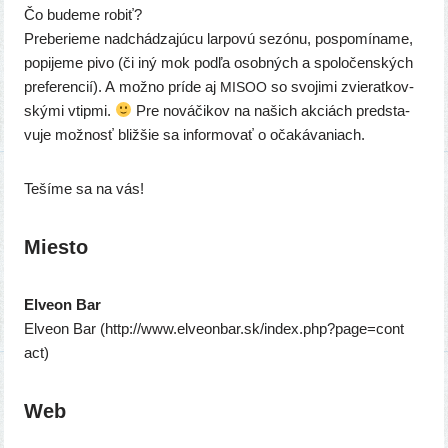
Čo bude­me robiť?
Preberieme nad­chá­dza­jú­cu lar­po­vú sezó­nu, pospo­mí­na­me,
popi­je­me pivo (či iný mok pod­ľa osob­ných a spo­lo­čen­ských
pre­fe­ren­cií). A mož­no prí­de aj
so svo­ji­mi zvie­rat­kov­
MISOO
ský­mi vtip­mi.
Pre nová­či­kov na našich akciách pred­sta­
vu­je mož­nosť bliž­šie sa infor­mo­vať o očakávaniach.
Tešíme sa na vás!
Miesto
Elveon Bar
Elveon Bar (http://​www​.elve​on​bar​.sk/​i​n​d​e​x​.​p​h​p​?​p​a​g​e​=​c​o​n​t​
act)
Web