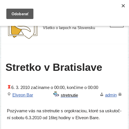
Preskočiť
Larpy.sk
na
Všetko o larpoch na Slovensku
obsah
Stretko v Bratislave
6. 3. 2010
začí­na­me o 00:00, kon­čí­me o 00:00
Elveon Bar
admin
Pozývame vás na stret­nu­tie s orgok­ra­ci­ou, kto­ré sa usku­toč­
ní sobo­tu 6.3.2010 od 16tej hodi­ny v Elveon Bare.