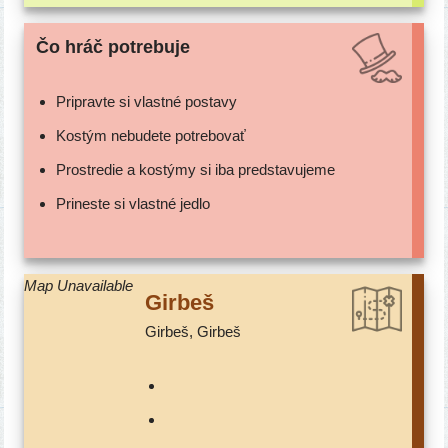
Čo hráč potrebuje
Pripravte si vlast­né postavy
Kostým nebu­de­te potrebovať
Prostredie a kos­tý­my si iba predstavujeme
Prineste si vlast­né jedlo
Map Unavailable
Girbeš
Girbeš, Girbeš