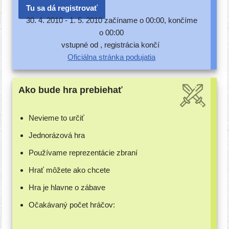
Tu sa dá registrovať
30. 4. 2010 -
1. 5. 2010 začí­na­me o 00:00, kon­čí­me
o 00:00
vstup­né od , regis­trá­cia končí
Oficiálna strán­ka podujatia
Ako bude hra prebiehať
Nevieme to určiť
Jednorázová hra
Používame repre­zen­tá­cie zbraní
Hrať môže­te ako chcete
Hra je hlav­ne o zábave
Očakávaný počet hráčov: