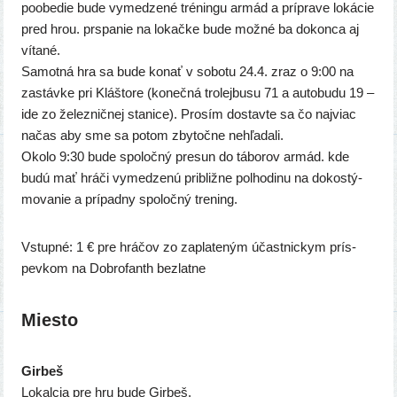
poobe­die bude vyme­dze­né tré­nin­gu armád a príp­ra­ve loká­cie
pred hrou. prspa­nie na lokač­ke bude mož­né ba dokon­ca aj
víta­né.
Samotná hra sa bude konať v sobo­tu 24.4. zraz o 9:00 na
zastáv­ke pri Kláštore (koneč­ná tro­lej­bu­su 71 a auto­bu­du 19 –
ide zo želez­nič­nej sta­ni­ce). Prosím dostav­te sa čo naj­viac
načas aby sme sa potom zby­toč­ne nehľa­da­li.
Okolo 9:30 bude spo­loč­ný pre­sun do tábo­rov armád. kde
budú mať hrá­či vyme­dze­nú pri­bliž­ne pol­ho­di­nu na dokos­tý­
mo­va­nie a prí­pad­ny spo­loč­ný trening.
Vstupné: 1 € pre hrá­čov zo zapla­te­ným účast­nic­kym prís­
pev­kom na Dobrofanth bezlatne
Miesto
Girbeš
Lokalcia pre hru bude Girbeš.