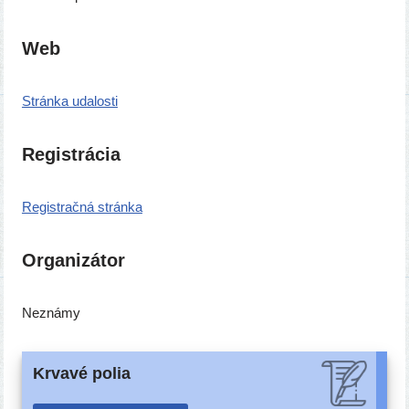
Web
Stránka uda­los­ti
Registrácia
Registračná strán­ka
Organizátor
Neznámy
Krvavé polia