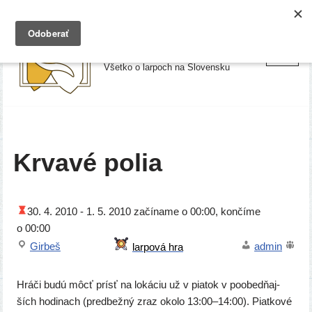
Preskočiť
Larpy.sk
na
Všetko o larpoch na Slovensku
obsah
Krvavé polia
30. 4. 2010 -
1. 5. 2010
začí­na­me o 00:00, kon­čí­me
o 00:00
Girbeš
admin
Hráči budú môcť prí­sť na loká­ciu už v pia­tok v poobed­ňaj­
ších hodi­nach (pred­bež­ný zraz oko­lo 13:00–14:00). Piatkové