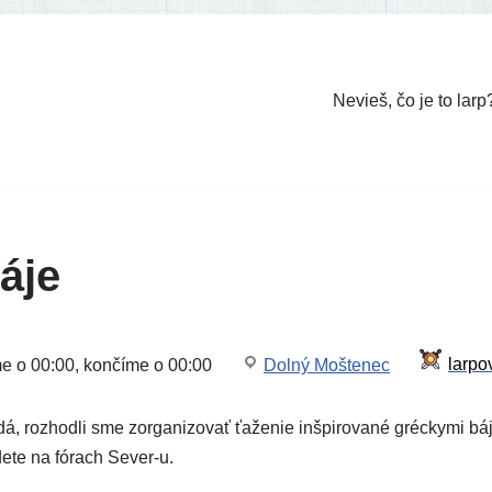
Nevieš, čo je to larp
áje
me o 00:00, kon­čí­me o 00:00
Dolný Moštenec
 roz­hod­li sme zor­ga­ni­zo­vať ťaže­nie inšpi­ro­va­né gréc­ky­mi bá
­de­te na fórach Sever‑u.