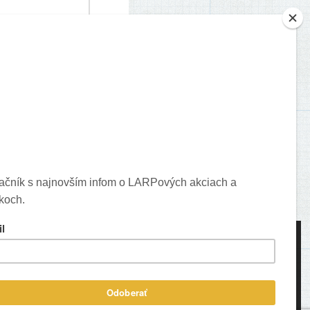
je o vašich komentároch.
ons created by Freepik - Flaticon