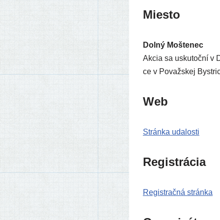
Miesto
Dolný Moštenec
Akcia sa usku­toč­ní v 
ce v Považskej Bystrici
Web
Stránka uda­los­ti
Registrácia
Registračná strán­ka