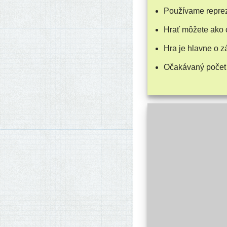
Používame repre­ze
Hrať môže­te ako 
Hra je hlav­ne o 
Očakávaný počet