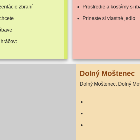
n­tá­cie zbraní
Prostredie a kos­tý­my si 
chcete
Prineste si vlast­né jedlo
zábave
 hráčov:
Dolný Moštenec
Dolný Moštenec, Dolný Mo