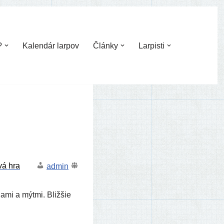
?
Kalendár larpov
Články
Larpisti
admin
ja­mi a mýt­mi. Bližšie