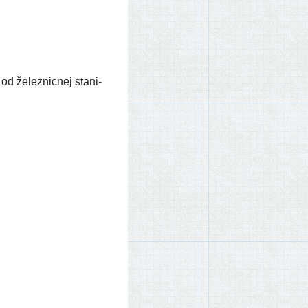
d želez­nic­nej sta­ni­