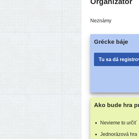
Organizátor
Neznámy
Grécke báje
Tu sa dá registro
Ako bude hra p
Nevieme to určiť
Jednorázová hra