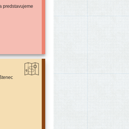
iba predstavujeme
štenec