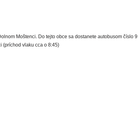
Dolnom Moštenci. Do tej­to obce sa dosta­ne­te auto­bu­som čís­lo 9 o
 (prí­chod vla­ku cca o 8:45)