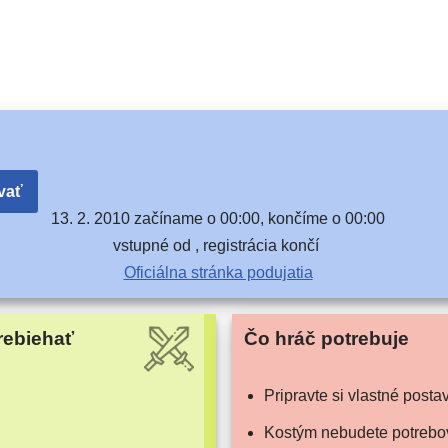
vať
13. 2. 2010 začí­na­me o 00:00, kon­čí­me o 00:00
vstup­né od , regis­trá­cia končí
Oficiálna strán­ka podujatia
rebiehať
Čo hráč potrebuje
Pripravte si vlast­né posta
Kostým nebu­de­te potrebo