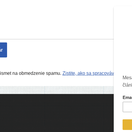
Akismet na obmedzenie spamu.
Zistite, ako sa spracovávajú úda
Prevádzku serveru zastrešuje
Event Horizon
, o.z.
Ic
Administráciu zabezpečuje
Matej Moško
a Michal
Grečner. Kontakt na administrátorov: