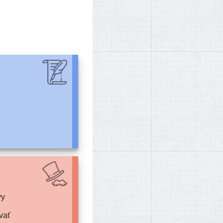
vy
vať