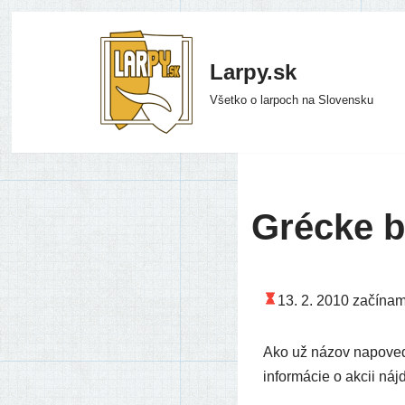
Preskočiť
Larpy.sk
na
Všetko o larpoch na Slovensku
obsah
Grécke b
13. 2. 2010
začí­na­
Ako už názov napo­ve­dá,
infor­má­cie o akcii náj