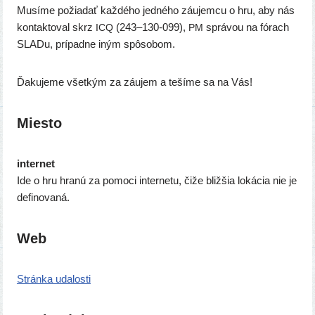
Musíme požia­dať kaž­dé­ho jed­né­ho záu­jem­cu o hru, aby nás
kon­tak­to­val skrz
(243–130-099),
sprá­vou na fórach
ICQ
PM
SLADu, prí­pad­ne iným spôsobom.
Ďakujeme všet­kým za záu­jem a teší­me sa na Vás!
Miesto
inter­net
Ide o hru hra­nú za pomo­ci inter­ne­tu, čiže bliž­šia loká­cia nie je
definovaná.
Web
Stránka uda­los­ti