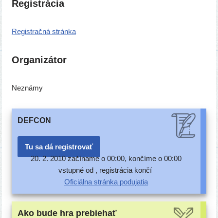
Registrácia
Registračná strán­ka
Organizátor
Neznámy
DEFCON
Tu sa dá registrovať
20. 2. 2010 začí­na­me o 00:00, kon­čí­me o 00:00
vstup­né od , regis­trá­cia končí
Oficiálna strán­ka podujatia
Ako bude hra prebiehať