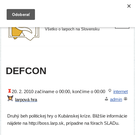
Preskočiť
Larpy.sk
na
Všetko o larpoch na Slovensku
obsah
DEFCON
20. 2. 2010
začí­na­me o 00:00, kon­čí­me o 00:00
inter­net
admin
Druhý beh poli­tic­kej hry o Kubánskej krí­ze. Bližšie infor­má­cie
náj­de­te na http://​boss​.larp​.sk, prí­pad­ne na fórach SLADu.