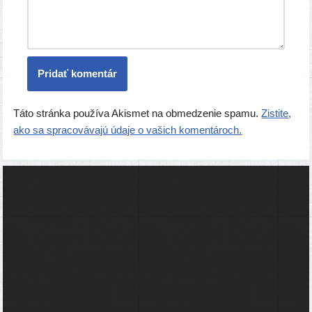
Táto stránka používa Akismet na obmedzenie spamu.
Zistite,
ako sa spracovávajú údaje o vašich komentároch.
Ľudia
Skupiny
Pridať podujatie
Pridať článok
Prevádzku serveru zastrešuje
Event Horizon
, o.z.