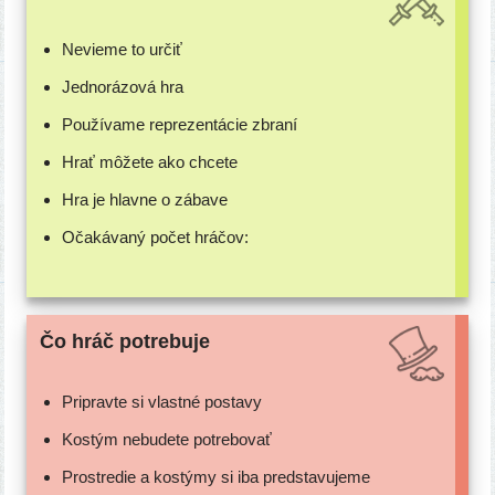
Nevieme to určiť
Jednorázová hra
Používame repre­zen­tá­cie zbraní
Hrať môže­te ako chcete
Hra je hlav­ne o zábave
Očakávaný počet hráčov:
Čo hráč potrebuje
Pripravte si vlast­né postavy
Kostým nebu­de­te potrebovať
Prostredie a kos­tý­my si iba predstavujeme