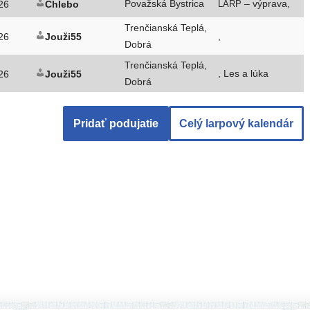
Považská Bystrica
– výprava,
26
Chlebo
LARP
Trenčianská Teplá,
,
26
Jouži55
Dobrá
Trenčianská Teplá,
, Les a lúka
26
Jouži55
Dobrá
Pridať podu­ja­tie
Celý lar­po­vý kalendár