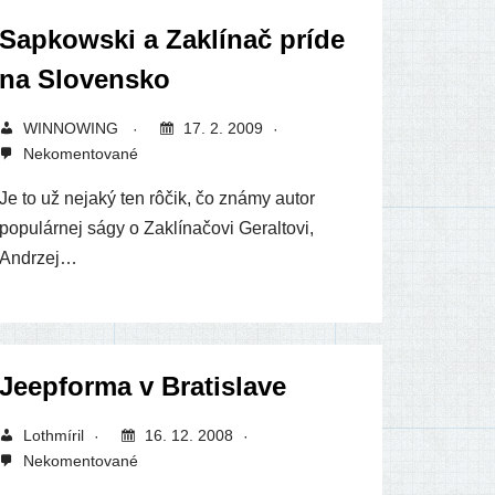
Sapkowski a Zaklínač príde
na Slovensko
WINNOWING
17. 2. 2009
Nekomentované
Je to už neja­ký ten rôčik, čo zná­my autor
popu­lár­nej ságy o Zaklínačovi Geraltovi,
Andrzej…
Jeepforma v Bratislave
Lothmíril
16. 12. 2008
Nekomentované