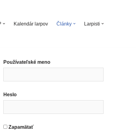
?
Kalendár larpov
Články
Larpisti
Používateľské meno
Heslo
Zapamätať