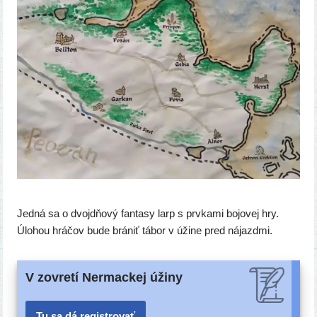
Jedná sa o dvoj­dňo­vý fan­ta­sy larp s prv­ka­mi bojo­vej hry.
Úlohou hrá­čov bude brá­niť tábor v úži­ne pred nájazdmi.
V zovretí Nermackej úžiny
Tu sa dá registrovať