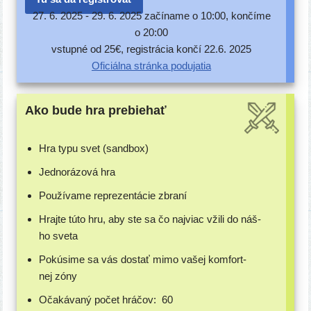
27. 6. 2025 -
29. 6. 2025 začí­na­me o 10:00, kon­čí­me
o 20:00
vstup­né od 25€, regis­trá­cia kon­čí 22.6. 2025
Oficiálna strán­ka podujatia
Ako bude hra prebiehať
Hra typu svet (sand­box)
Jednorázová hra
Používame repre­zen­tá­cie zbraní
Hrajte túto hru, aby ste sa čo naj­viac vži­li do náš­
ho sveta
Pokúsime sa vás dostať mimo vašej kom­fort­
nej zóny
Očakávaný počet hráčov:
60