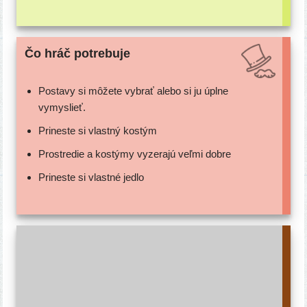
Čo hráč potrebuje
Postavy si môže­te vybrať ale­bo si ju úpl­ne
vymyslieť.
Prineste si vlast­ný kostým
Prostredie a kos­tý­my vyze­ra­jú veľ­mi dobre
Prineste si vlast­né jedlo