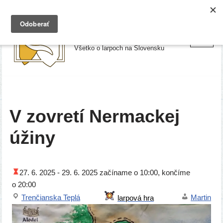
Preskočiť
Larpy.sk
na
Všetko o larpoch na Slovensku
obsah
V zovretí Nermackej
úžiny
27. 6. 2025 -
29. 6. 2025
začí­na­me o 10:00, kon­čí­me
o 20:00
Trenčianska Teplá
Martin