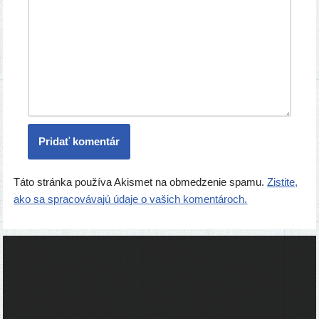
Táto stránka používa Akismet na obmedzenie spamu.
Zistite,
ako sa spracovávajú údaje o vašich komentároch.
Ľudia
Skupiny
Pridať podujatie