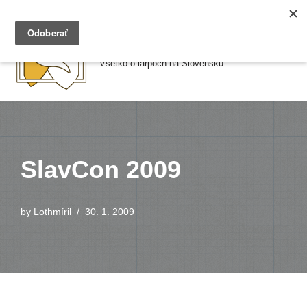
Preskočiť
Larpy.sk
na
Všetko o larpoch na Slovensku
obsah
SlavCon 2009
by
Lothmíril
30. 1. 2009