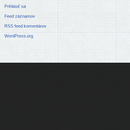
Prihlásiť sa
Feed záznamov
RSS feed komentárov
WordPress.org
Ľudia
Skupiny
Pridať podujatie
Pridať článok
Prevádzku serveru zastrešuje
Event Horizon
, o.z.
Administráciu zabezpečuje
Matej Moško
a Michal Grečner.