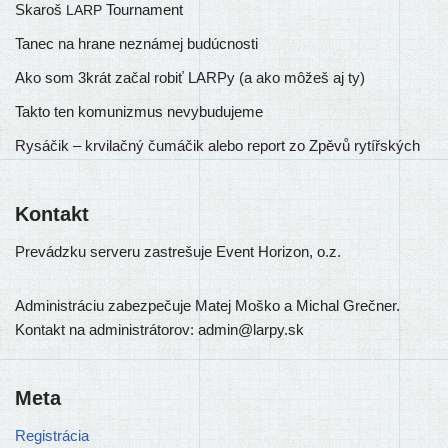
Skaroš
Tournament
LARP
Tanec na hrane neznámej budúcnosti
Ako som 3krát začal robiť LARPy (a ako môžeš aj ty)
Takto ten komunizmus nevybudujeme
Rysáčik – krvilačný čumáčik alebo report zo Zpěvů rytířských
Kontakt
Prevádzku ser­ve­ru zastre­šu­je Event Horizon, o.z.
Administráciu zabez­pe­ču­je Matej Moško a Michal Grečner.
Kontakt na admi­nis­trá­to­rov: admin@larpy.sk
Meta
Registrácia