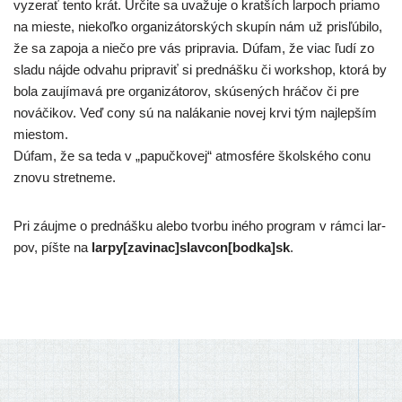
vyze­rať ten­to krát. Určite sa uva­žu­je o krat­ších lar­poch pria­mo
na mies­te, nie­koľ­ko orga­ni­zá­tor­ských sku­pín nám už pri­sľú­bi­lo,
že sa zapo­ja a nie­čo pre vás pri­pra­via. Dúfam, že viac ľudí zo
sla­du náj­de odva­hu pri­pra­viť si pred­náš­ku či works­hop, kto­rá by
bola zau­jí­ma­vá pre orga­ni­zá­to­rov, skú­se­ných hrá­čov či pre
nová­či­kov. Veď cony sú na nalá­ka­nie novej krvi tým naj­lep­ším
miestom.
Dúfam, že sa teda v „papuč­ko­vej“ atmo­sfé­re škol­ské­ho conu
zno­vu stretneme.
Pri záuj­me o pred­náš­ku ale­bo tvor­bu iné­ho prog­ram v rám­ci lar­
pov, píš­te na
larpy[zavinac]slavcon[bodka]sk
.