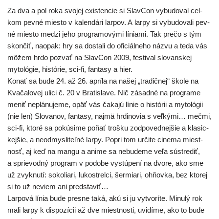
Za dva a pol roka svo­jej exis­ten­cie si SlavCon vybu­do­val cel­
kom pev­né mies­to v kalen­dá­ri lar­pov. A lar­py si vybu­do­va­li pev­
né mies­to medzi jeho prog­ra­mo­vý­mi línia­mi. Tak pre­čo s tým
skon­čiť, naopak: hry sa dosta­li do ofi­ciál­ne­ho náz­vu a teda vás
môžem hrdo pozvať na SlavCon 2009, fes­ti­val slo­van­skej
myto­ló­gie, his­tó­rie, sci-fi, fan­ta­sy a hier.
Konať sa bude 24. až 26. aprí­la na našej „tra­dič­nej“ ško­le na
Kvačalovej uli­ci č. 20 v Bratislave. Nič zásad­né na prog­ra­me
meniť neplá­nu­je­me, opäť vás čaka­jú línie o his­tó­rii a myto­ló­gii
(nie len) Slovanov, fan­ta­sy, naj­mä hrdi­no­via s veľ­ký­mi… meč­mi,
sci-fi, kto­ré sa pokú­si­me poňať troš­ku zod­po­ved­nej­šie a kla­sic­
kej­šie, a neod­mys­li­teľ­né lar­py. Popri tom urči­te cine­ma miest­
nosť, aj keď na man­gu a ani­me sa nebu­de­me veľa sústre­diť,
a sprie­vod­ný prog­ram v podo­be vystú­pe­ní na dvo­re, ako sme
už zvyk­nu­tí: soko­lia­ri, luko­strel­ci, šer­mia­ri, ohňov­ka, bez kto­rej
si to už neviem ani predstaviť…
Larpová línia bude pres­ne taká, akú si ju vytvo­rí­te. Minulý rok
mali lar­py k dis­po­zí­cii až dve miest­nos­ti, uvi­dí­me, ako to bude