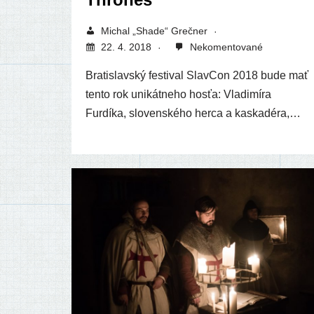
Michal „Shade“ Grečner
22. 4. 2018
Nekomentované
Bratislavský fes­ti­val SlavCon 2018 bude mať
ten­to rok uni­kát­ne­ho hos­ťa: Vladimíra
Furdíka, slo­ven­ské­ho her­ca a kaskadéra,…