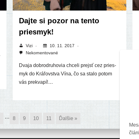
Dajte si pozor na tento
priesmyk!
Vizi
10. 11. 2017
Nekomentované
a
Dvaja dob­ro­dru­ho­via chce­li prejsť cez pries­
myk do Kráľovstva Vína, čo sa sta­lo potom
vás prekvapí!…
…
6
8
9
10
11
Ďalšie »