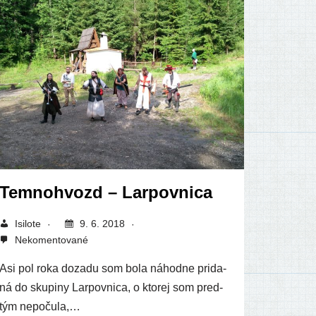
Temnohvozd – Larpovnica
Isilote
9. 6. 2018
Nekomentované
Asi pol roka doza­du som bola náhod­ne pri­da­
ná do sku­pi­ny Larpovnica, o kto­rej som pred­
tým nepočula,…