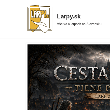
Preskočiť
Larpy.sk
na
Všetko o larpoch na Slovensku
obsah