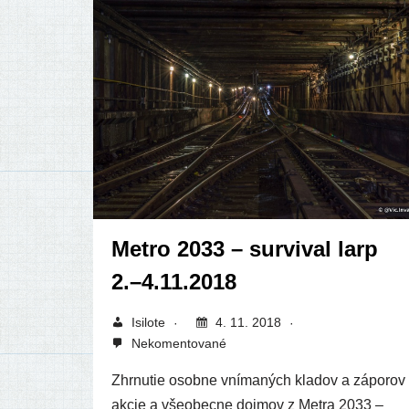
Metro 2033 – survival larp
2.–4.11.2018
Isilote
4. 11. 2018
Nekomentované
Zhrnutie osob­ne vní­ma­ných kla­dov a zápo­rov
akcie a vše­obec­ne doj­mov z Metra 2033 –