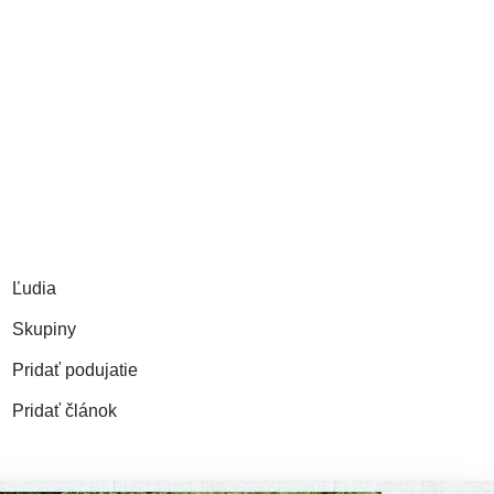
Ľudia
Skupiny
Pridať podu­ja­tie
Pridať člá­nok