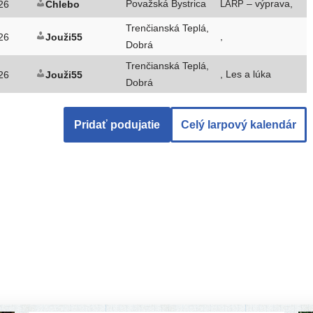
Považská Bystrica
– výprava,
26
Chlebo
LARP
Trenčianská Teplá,
,
26
Jouži55
Dobrá
Trenčianská Teplá,
, Les a lúka
26
Jouži55
Dobrá
Pridať podu­ja­tie
Celý lar­po­vý kalendár