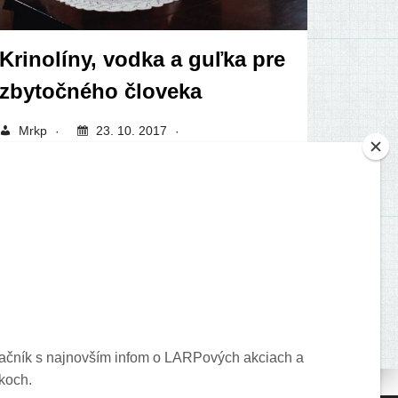
Krinolíny, vodka a guľka pre
zbytočného človeka
Mrkp
23. 10. 2017
Nekomentované
Povinné číta­nie na ško­lách doká­za­lo štu­den­
tom rus­kú kla­si­ku úpl­ne zne­chu­tiť. Dostať
tisíc­stra­no­vú Annu Kareninu sa…