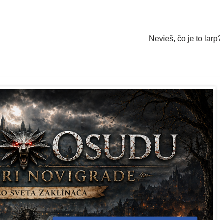
Nevieš, čo je to larp