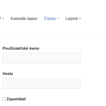
?
Kalendár larpov
Články
Larpisti
Používateľské meno
Heslo
Zapamätať