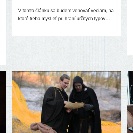
V tom­to člán­ku sa budem veno­vať veciam, na
kto­ré tre­ba mys­lieť pri hra­ní urči­tých typov…