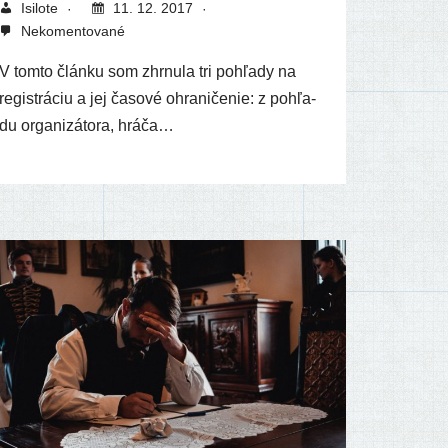
Isilote
11. 12. 2017
Nekomentované
V tom­to člán­ku som zhr­nu­la tri pohľa­dy na
regis­trá­ciu a jej časo­vé ohra­ni­če­nie: z pohľa­
du orga­ni­zá­to­ra, hráča…