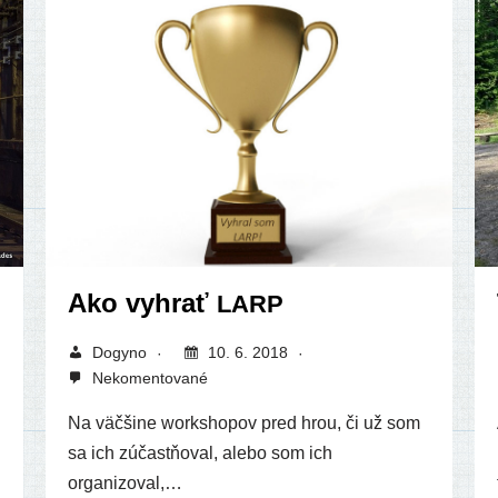
Ako vyhrať
LARP
Dogy­no
10. 6. 2018
Nekomentované
Na väč­ši­ne works­ho­pov pred hrou, či už som
sa ich zúčast­ňo­val, ale­bo som ich
organizoval,…