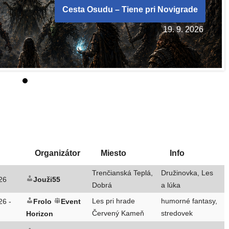
Cesta Osudu – Tiene pri Novigrade
19. 9. 2026
Organizátor
Miesto
Info
Trenčianská Teplá,
Družinovka, Les
26
Jouži55
Dobrá
a lúka
Les pri hra­de
humor­né fan­ta­sy,
26 -
Frolo
Event
Červený Kameň
stredovek
Horizon