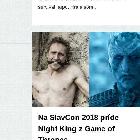
sur­vi­val lar­pu. Hrala som…
Na SlavCon 2018 príde
Night King z Game of
Thrones