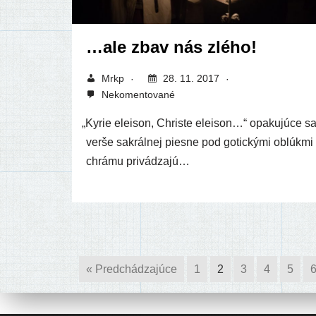
…ale zbav nás zlého!
Mrkp
28. 11. 2017
Nekomentované
„
Kyrie ele­i­son, Christe ele­i­son…“ opa­ku­jú­ce s
ver­še sak­rál­nej pies­ne pod gotic­ký­mi oblúk­mi
chrá­mu privádzajú…
« Predchádzajúce
1
2
3
4
5