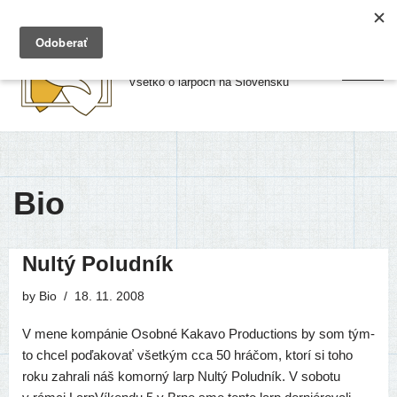
Preskočiť
Larpy.sk
na
Všetko o larpoch na Slovensku
obsah
Bio
Nultý Poludník
by
Bio
18. 11. 2008
V mene kom­pá­nie Osobné Kakavo Productions by som tým­
to chcel poďa­ko­vať všet­kým cca 50 hrá­čom, kto­rí si toho
roku zahra­li náš komor­ný larp Nultý Poludník. V sobo­tu