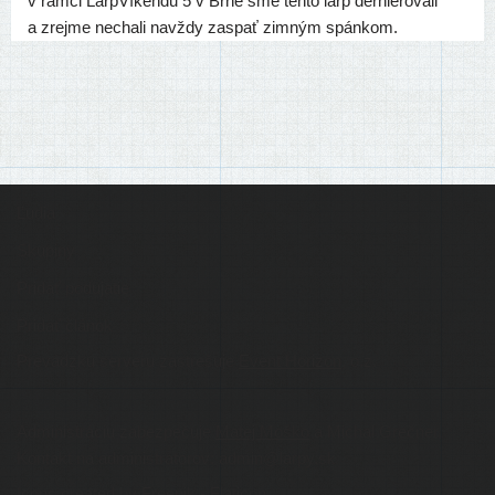
v rám­ci LarpVíkendu 5 v Brne sme ten­to larp der­ni­é­ro­va­li
a zrej­me necha­li navž­dy zaspať zim­ným spánkom.
Ľudia
Skupiny
Pridať podujatie
Pridať článok
Prevádzku serveru zastrešuje
Event Horizon
, o.z.
Administráciu zabezpečuje
Matej Moško
a Michal Grečner.
Kontakt na administrátorov: admin@larpy.sk
Icons created by Freepik - Flaticon