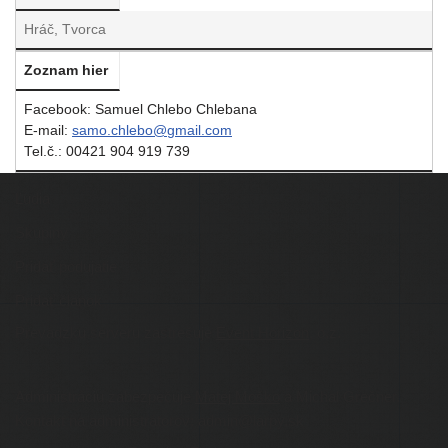
Hráč, Tvorca
Zoznam hier
Facebook: Samuel Chlebo Chlebana
E‑mail:
samo.chlebo@gmail.com
Tel.č.: 00421 904 919 739
Ľudia
Skupiny
Pridať podujatie
Pridať článok
Prevádzku serveru zastrešuje
Event Horizon
, o.z.
Administráciu zabezpečuje
Matej Moško
a Michal Grečner.
Kontakt na administrátorov: admin@larpy.sk