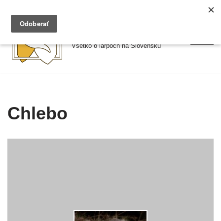
Preskočiť
Larpy.sk
na
Všetko o larpoch na Slovensku
obsah
Chlebo