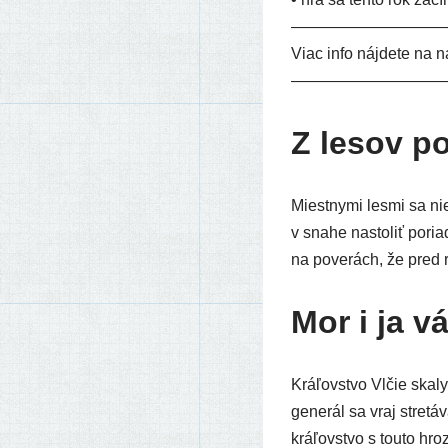
——————————
Viac info náj­de­te na n
——————————
Z lesov p
Miestnymi les­mi sa nie­
v sna­he nasto­liť poria
na pove­rách, že pred 
Mor i ja vá
Kráľovstvo Vlčie ska­ly
gene­rál sa vraj stre­tá
krá­ľov­stvo s tou­to hro