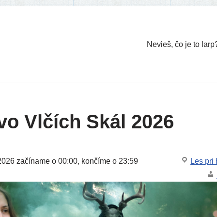
Nevieš, čo je to larp
vo Vlčích Skál 2026
2026
začí­na­me o 00:00, kon­čí­me o 23:59
Les pri