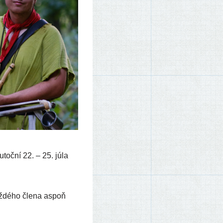
u­toč­ní 22. – 25. júla
kaž­dé­ho čle­na aspoň