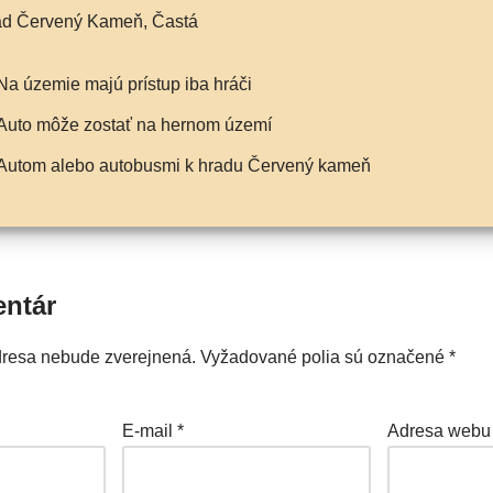
rad Červený Kameň, Častá
na úze­mie majú prí­stup iba hráči
auto môže zostať na her­nom území
Autom ale­bo auto­bus­mi k hra­du Červený kameň
entár
dresa nebude zverejnená.
Vyžadované polia sú označené
*
E-mail
*
Adresa webu