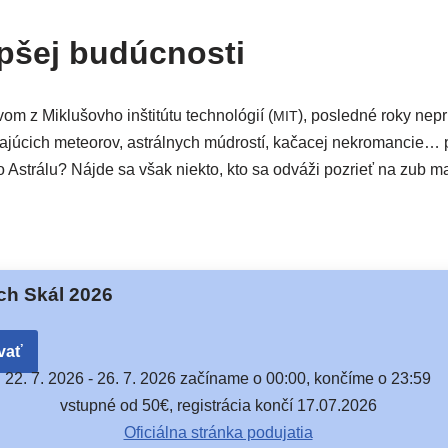
epšej budúcnosti
vom z Miklušovho inšti­tú­tu tech­no­ló­gií (
), posled­né roky nepr
MIT
­jú­cich mete­orov, astrál­nych múd­ros­tí, kača­cej nek­ro­man­cie
e do Astrálu? Nájde sa však nie­kto, kto sa odvá­ži pozrieť na zub
ch Skál 2026
vať
22. 7. 2026 -
26. 7. 2026 začí­na­me o 00:00, kon­čí­me o 23:59
vstup­né od 50€, regis­trá­cia kon­čí 17.07.2026
Oficiálna strán­ka podujatia