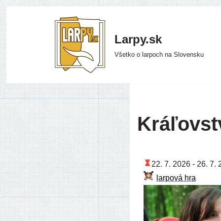
Preskočiť
Larpy.sk
na
Všetko o larpoch na Slovensku
obsah
Kráľovst
22. 7. 2026 -
26. 7. 