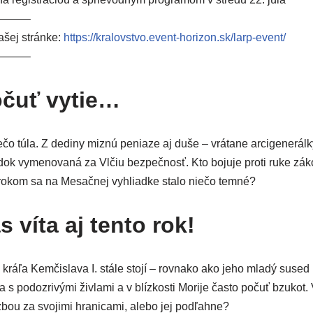
——–
ašej strán­ke:
https://​kra​lov​stvo​.event​-hori​zon​.sk/​l​a​r​p​-​e​v​e​nt/
——–
očuť vytie…
čo túla. Z dedi­ny miz­nú penia­ze aj duše – vrá­ta­ne arci­ge­ne­rál­
­dok vyme­no­va­ná za Vlčiu bez­peč­nosť. Kto boju­je pro­ti ruke zá
rokom sa na Mesačnej vyhliad­ke sta­lo nie­čo temné?
s víta aj tento rok!
 krá­ľa Kemčislava I. stá­le sto­jí – rov­na­ko ako jeho mla­dý sus
­va s podoz­ri­vý­mi živ­la­mi a v blíz­kos­ti Morije čas­to počuť bzu­k
z­bou za svo­ji­mi hra­ni­ca­mi, ale­bo jej podľahne?