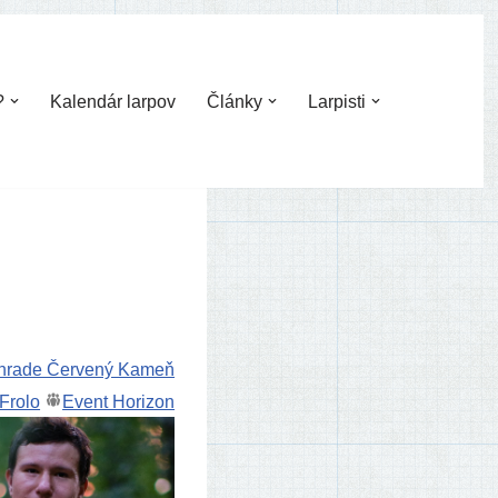
?
Kalendár larpov
Články
Larpisti
 hra­de Červený Kameň
Frolo
Event Horizon