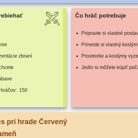
rebiehať
Čo hráč potrebuje
Pripravte si vlast­né posta
nie
Prineste si vlast­ný kostým
n­tá­cie zbraní
Prostredie a kos­tý­my vyze­
chcete
Jedlo si môže­te kúpiť poč
zábave
 hráčov:
150
s pri hra­de Červený
ameň