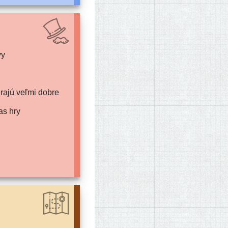
vy
ra­jú veľ­mi dobre
as hry