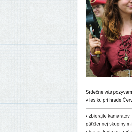
Srdečne vás pozý­va­me 
v lesí­ku pri hra­de Č
—————————
• zbie­raj­te kama­rá­tov
päť­člen­nej sku­pi­ny m
• hra sa ten­to rok začí