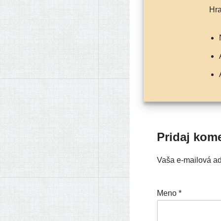
H
Pridaj kom
Vaša e-mailová a
Meno
*