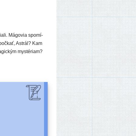
ia­li. Mágovia spo­mí­
… počkať, Astrál? Kam
 magic­kým mystériam?