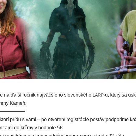
na ďal­ší roč­ník naj­väč­šie­ho slo­ven­ské­ho
‑u, kto­rý sa usk
LARP
ervený Kameň.
——————
, kto­rí prí­du s vami – po otvo­re­ní regis­trá­cie postáv pod­po­rí­me 
in­ca­mi do krč­my v hod­no­te 5€
­na regis­trá­ci­ou a sprie­vod­ným prog­ra­mom v stre­du 22. júla