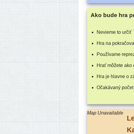
Ako bude hra p
Nevieme to určiť
Hra na pokračova
Používame repre­ze
Hrať môže­te ako 
Hra je hlav­ne o 
Očakávaný počet
Map Unavailable
Le
K