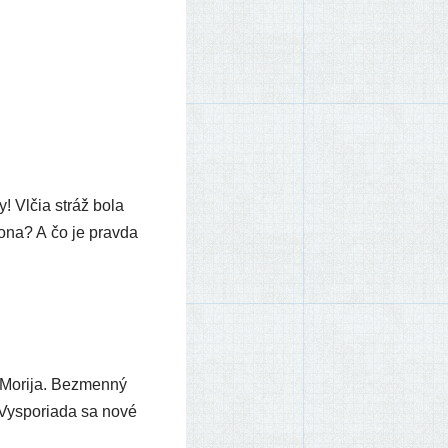
ky! Vlčia stráž bola
ko­na? A čo je prav­da
ed Morija. Bezmenný
ot. Vysporiada sa nové