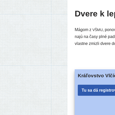
Dvere k l
Mágom z
, pono­
VŠMU
na­jú na časy plné pada
vlast­ne zmiz­li dve­r
Kráľovstvo Vlčí
Tu sa dá registro