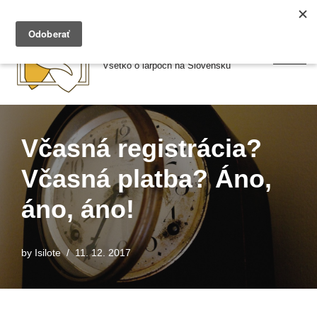
Preskočiť
Larpy.sk
na
Všetko o larpoch na Slovensku
obsah
Včasná registrácia?
Včasná platba? Áno,
áno, áno!
by
Isilote
11. 12. 2017