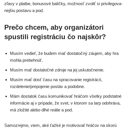
zľa­vy v plat­be, bonu­so­vé balíč­ky, mož­nosť zvo­liť si pri­vi­le­go­va­
nej­šiu posta­vu a pod.
Prečo chcem, aby organizátori
spustili registráciu čo najskôr?
Musím vedieť, že budem mať dosta­toč­ný záu­jem, aby hra
moh­la prebehnúť.
Musím mať dosta­toč­né zdro­je na jej uskutočnenie.
Musím mať dosť času na spra­co­va­nie regis­trá­cií,
rozdelenie/prepojenie postáv a podobne.
Mám dosta­tok času komu­ni­ko­vať hrá­čom všet­ky pod­stat­né
infor­má­cie aj v prí­pa­de, že svet, v kto­rom sa larp odo­hrá­va,
má zlo­ži­té ale­bo dlhé reálie a pod.
Samozrejme, viem, aké ťaž­ké je moti­vo­vať hrá­čov na sko­rú