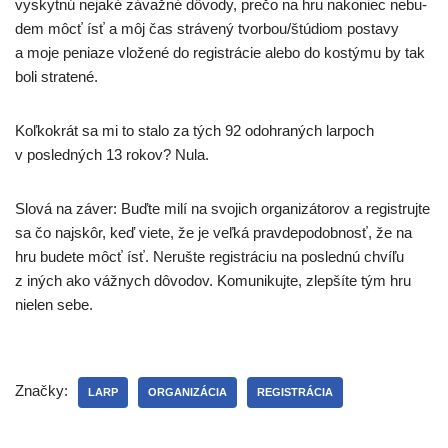
vyskyt­nú neja­ké závaž­né dôvo­dy, pre­čo na hru nako­niec nebu­
dem môcť ísť a môj čas strá­ve­ný tvorbou/štúdiom posta­vy
a moje penia­ze vlo­že­né do regis­trá­cie ale­bo do kos­tý­mu by tak
boli stratené.
Koľkokrát sa mi to sta­lo za tých 92 odo­hra­ných lar­poch
v posled­ných 13 rokov? Nula.
Slová na záver: Buďte milí na svo­jich orga­ni­zá­to­rov a regis­truj­te
sa čo naj­skôr, keď vie­te, že je veľ­ká prav­de­po­dob­nosť, že na
hru bude­te môcť ísť. Nerušte regis­trá­ciu na posled­nú chví­ľu
z iných ako váž­nych dôvo­dov. Komunikujte, zlep­ší­te tým hru
nie­len sebe.
Značky:
LARP
ORGANIZÁCIA
REGISTRÁCIA