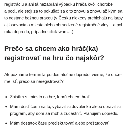
regis­trá­ciu a ani tá nezab­rá­ni výpad­ku hrá­ča kvô­li cho­ro­be
a pod., ale sto­jí za to pokú­šať sa o to zno­vu a zno­vu až kým sa
to nesta­ne bež­nou pra­xou (v Česku nie­ke­dy pre­bie­ha­jú na lar­py
aj loso­va­nia o mies­ta ale­bo obme­dze­né regis­trač­né vlny – a pol
roka dopre­du, prí­pad­ne click-wars…).
Prečo sa chcem ako hráč(ka)
registrovať
n
a
hru čo najskôr?
Ak pozná­me ter­mín lar­pu dosta­toč­ne dopre­du, vie­me, že chce­
me ísť, pre­čo sa neregistrovať?
Zaistím si mies­to na hre, kto­rú chcem hrať.
Mám dosť času na to, vyba­viť si dovo­len­ku ale­bo upra­viť si
prog­ram, aby som sa moh­la zúčast­niť. Plánujem dopredu.
Mám dosta­tok času pre­d­is­ku­to­vať ale­bo pre­štu­do­vať