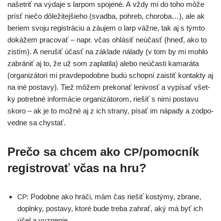
našet­riť na výda­je s lar­pom spo­je­né. A vždy mi do toho môže
prí­sť nie­čo dôle­ži­tej­šie­ho (svad­ba, poh­reb, cho­ro­ba…), ale ak
beriem svo­ju regis­trá­ciu a záu­jem o larp váž­ne, tak aj s tým­to
doká­žem pra­co­vať – napr. včas ohlá­siť neúčasť (hneď, ako to
zis­tím). A neru­šiť účasť na zákla­de nála­dy (v tom by mi moh­lo
zabrá­niť aj to, že už som zapla­ti­la) ale­bo neúčas­ti kama­rá­ta
(orga­ni­zá­to­ri mi prav­de­po­dob­ne budú schop­ní zais­tiť kon­tak­ty aj
na iné posta­vy). Tiež môžem pre­ko­nať leni­vosť a vypí­sať všet­
ky potreb­né infor­má­cie orga­ni­zá­to­rom, rie­šiť s nimi posta­vu
sko­ro – ak je to mož­né aj z ich stra­ny, písať im nápa­dy a zod­po­
ved­ne sa chystať.
Prečo sa chcem ako
/pomocník
CP
registrovať včas na hru?
: Podobne ako hrá­či, mám čas rie­šiť kos­tý­my, zbra­ne,
CP
dopl­n­ky, posta­vy, kto­ré bude tre­ba zahrať, aký má byť ich
účel a vyznenie.