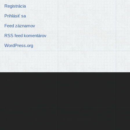
Registrácia
Prihlásiť sa
Feed záznamov
RSS feed komentárov
WordPress.org
Ľudia
Skupiny
Pridať podujatie
Pridať článok
Prevádzku serveru zastrešuje
Event Horizon
, o.z.