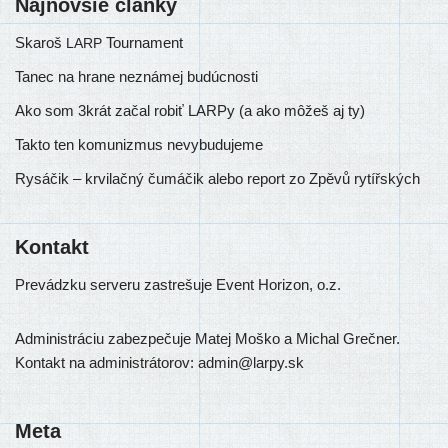
Najnovšie články
Skaroš
Tournament
LARP
Tanec na hrane neznámej budúcnosti
Ako som 3krát začal robiť LARPy (a ako môžeš aj ty)
Takto ten komunizmus nevybudujeme
Rysáčik – krvilačný čumáčik alebo report zo Zpěvů rytířských
Kontakt
Prevádzku ser­ve­ru zastre­šu­je Event Horizon, o.z.
Administráciu zabez­pe­ču­je Matej Moško a Michal Grečner.
Kontakt na admi­nis­trá­to­rov: admin@larpy.sk
Meta