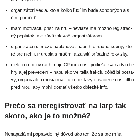
orga­ni­zá­to­ri vedia, kto a koľ­ko ľudí im bude schop­ných a s
čím pomôcť.
mám moti­vá­ciu prí­sť na hru – nevia­že ma mož­no regis­trač­
ný popla­tok, ale závä­zok voči organizátorom.
orga­ni­zá­to­ri si môžu naplá­no­vať napr. hro­mad­né scé­ny, kto­
ré pre nich
uro­bia s hráč­mi a zais­tiť prí­pad­né rekvizity.
CP
nie­len na bojov­kách majú
mož­nosť podie­ľať sa na tvor­be
CP
hry a jej pre­ve­de­ní – napr. ako veli­te­lia frak­cií, dôle­ži­té posta­
vy, orga­ni­zá­to­ri musia mať tie­to posta­vy obsa­de­né dosť dlho
pred hrou, aby moh­li dostať všet­ko dôle­ži­té info.
Prečo sa neregistrovať na larp tak
skoro, ako je to možné?
Nenapadá mi pop­rav­de iný dôvod ako ten, že sa pre mňa