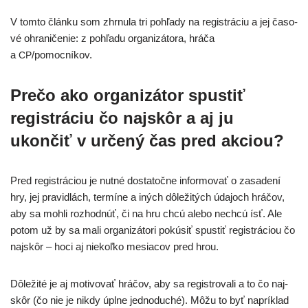
V tom­to člán­ku som zhr­nu­la tri pohľa­dy na regis­trá­ciu a jej časo­
vé ohra­ni­če­nie: z pohľa­du orga­ni­zá­to­ra, hrá­ča
a
/pomocníkov.
CP
Prečo ako organizátor spusti
ť
registráciu čo najskôr a aj ju
ukončiť v určený čas pred akciou?
Pred regis­trá­ci­ou je nut­né dosta­toč­ne infor­mo­vať o zasa­de­ní
hry, jej pra­vid­lách, ter­mí­ne a iných dôle­ži­tých úda­joch hrá­čov,
aby sa moh­li roz­hod­núť, či na hru chcú ale­bo nech­cú ísť. Ale
potom už by sa mali orga­ni­zá­to­ri pokú­siť spus­tiť regis­trá­ci­ou čo
naj­skôr – hoci aj nie­koľ­ko mesia­cov pred hrou.
Dôležité je aj moti­vo­vať hrá­čov, aby sa regis­tro­va­li a to čo naj­
skôr (čo nie je nikdy úpl­ne jed­no­du­ché). Môžu to byť naprí­klad