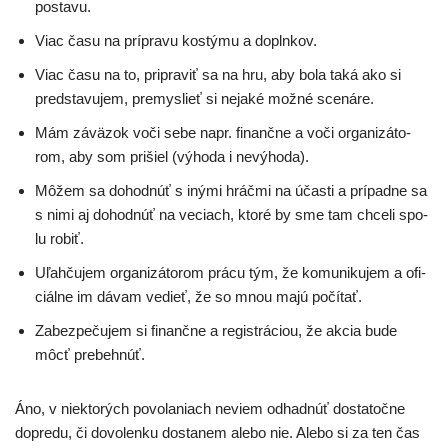
postavu.
Viac času na príp­ra­vu kos­tý­mu a doplnkov.
Viac času na to, pri­pra­viť sa na hru, aby bola taká ako si
pred­sta­vu­jem, pre­mys­lieť si neja­ké mož­né scenáre.
Mám závä­zok voči sebe napr. finanč­ne a voči orga­ni­zá­to­
rom, aby som pri­šiel (výho­da i nevýhoda).
Môžem sa dohod­núť s iný­mi hráč­mi na účas­ti a prí­pad­ne sa
s nimi aj dohod­núť na veciach, kto­ré by sme tam chce­li spo­
lu robiť.
Uľahčujem orga­ni­zá­to­rom prá­cu tým, že komu­ni­ku­jem a ofi­
ciál­ne im dávam vedieť, že so mnou majú počítať.
Zabezpečujem si finanč­ne a regis­trá­ci­ou, že akcia bude
môcť prebehnúť.
Áno, v nie­kto­rých povo­la­niach neviem odhad­núť dosta­toč­ne
dopre­du, či dovo­len­ku dosta­nem ale­bo nie. Alebo si za ten čas