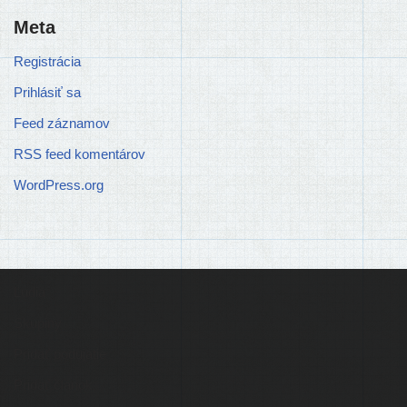
Meta
Registrácia
Prihlásiť sa
Feed záznamov
RSS feed komentárov
WordPress.org
Ľudia
Skupiny
Pridať podujatie
Pridať článok