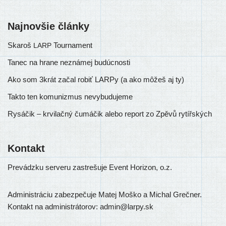
Najnovšie články
Skaroš
Tournament
LARP
Tanec na hrane neznámej budúcnosti
Ako som 3krát začal robiť LARPy (a ako môžeš aj ty)
Takto ten komunizmus nevybudujeme
Rysáčik – krvilačný čumáčik alebo report zo Zpěvů rytířských
Kontakt
Prevádzku ser­ve­ru zastre­šu­je Event Horizon, o.z.
Administráciu zabez­pe­ču­je Matej Moško a Michal Grečner.
Kontakt na admi­nis­trá­to­rov: admin@larpy.sk