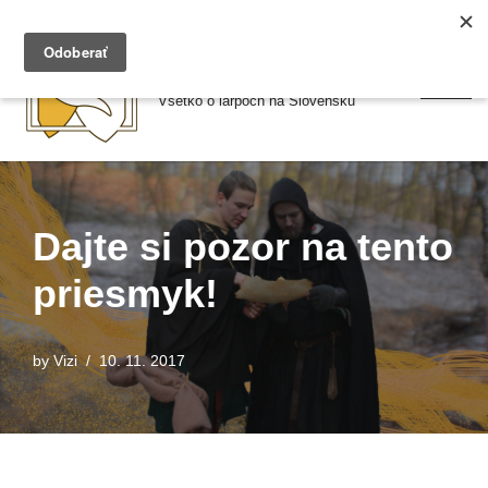
Preskočiť
Larpy.sk
na
Všetko o larpoch na Slovensku
obsah
Dajte si pozor na tento
priesmyk!
by
Vizi
10. 11. 2017