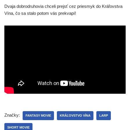
Dvaja dob­ro­dru­ho­via chce­li prejsť cez pries­myk do Kráľovstva
Vína, čo sa sta­lo potom vás prekvapí!
Značky:
FANTASY MOVIE
KRÁĽOVSTVO VÍNA
LARP
SHORT MOVIE