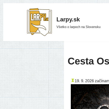
Preskočiť
Larpy.sk
na
Všetko o larpoch na Slovensku
obsah
Cesta Os
19. 9. 2026
začí­na­