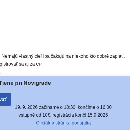
 Nemajú vlast­ný cieľ iba čaka­jú na nie­ko­ho kto dob­ré zaplatí.
is­tro­vať sa aj za
.
CP
.
Tiene pri Novigrade
vať
19. 9. 2026 začí­na­me o 10:30, kon­čí­me o 16:00
vstup­né od 10€, regis­trá­cia kon­čí 15.9.2026
Oficiálna strán­ka podujatia