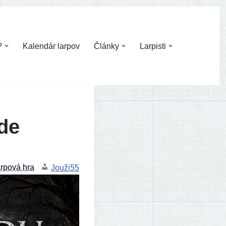
?
Kalendár larpov
Články
Larpisti
de
Jouži55