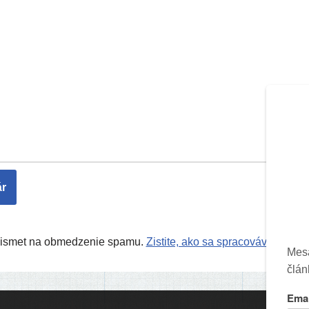
Akismet na obmedzenie spamu.
Zistite, ako sa spracovávajú úda
Prevádzku serveru zastrešuje
Event Horizon
, o.z.