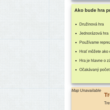
Ako bude hra p
Družinová hra
Jednorázová hra
Používame repre­ze
Hrať môže­te ako 
Hra je hlav­ne o 
Očakávaný počet
Map Unavailable
Tr
Tr