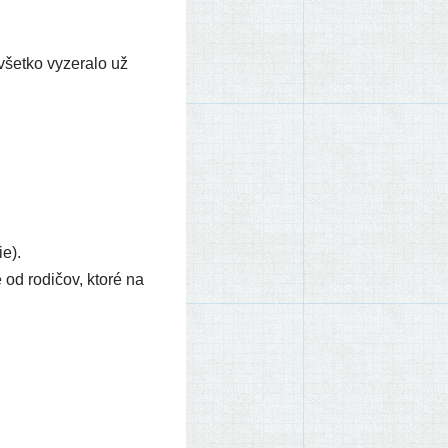
všet­ko vyze­ra­lo už
ie).
 od rodi­čov, kto­ré na