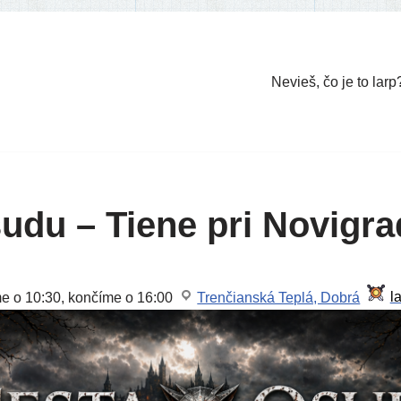
Nevieš, čo je to larp
udu – Tiene pri Novigra
me o 10:30, kon­čí­me o 16:00
Trenčianská Teplá, Dobrá