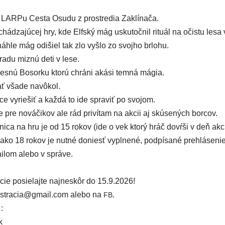
e LARPu Cesta Osudu z pro­stre­dia Zaklínača.
há­dza­jú­cej hry, kde Elfský mág usku­toč­nil ritu­ál na očis­tu lesa 
­náh­le mág odišiel tak zlo vyšlo zo svoj­ho brlohu.
radu miz­nú deti v lese.
les­nú Bosorku kto­rú chrá­ni aká­si tem­ná mágia.
 vša­de navô­kol.
e vyrie­šiť a kaž­dá to ide spra­viť po svojom.
e pre nová­či­kov ale rád pri­ví­tam na akcii aj skú­se­ných bor­cov.
i­ca na hru je od 15 rokov (ide o vek kto­rý hráč dovŕ­ši v deň akc
ko 18 rokov je nut­né doniesť vypl­ne­né, pod­pí­sa­né pre­hlá­se­nie
i­lom ale­bo v správe.
­cie posie­laj­te naj­ne­skôr do 15.9.2026!
istracia@gmail.com ale­bo na
.
FB
:
k