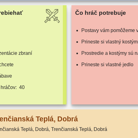
rebiehať
Čo hráč potrebuje
Postavy vám pomô­že­me v
Prineste si vlast­ný kostým
n­tá­cie zbraní
Prostredie a kos­tý­my sú
chcete
Prineste si vlast­né jedlo
zábave
 hráčov:
40
enčianská Teplá, Dobrá
enčianská Teplá, Dobrá, Trenčianská Teplá, Dobrá