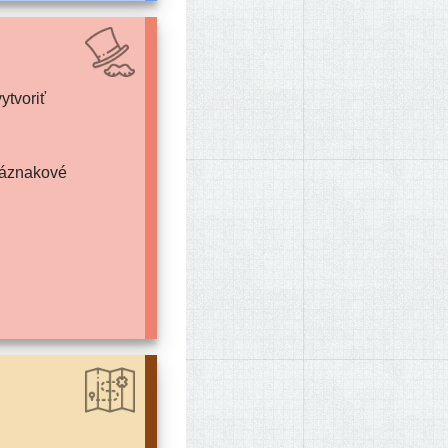
ytvoriť
 náznakové