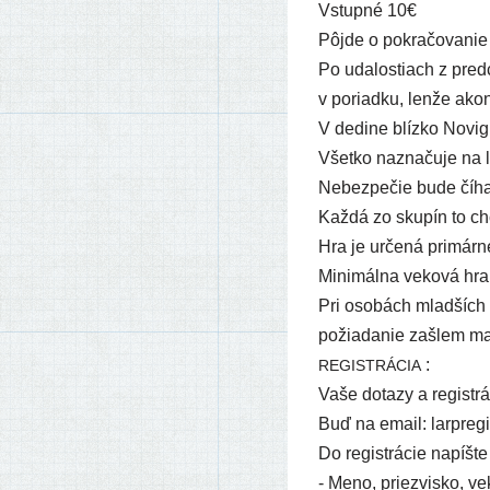
Vstupné 10€
Pôjde o pokra­čo­va­ni
Po uda­los­tiach z pred­c
v poriad­ku, len­že ako
V dedi­ne blíz­ko Novig
Všetko naz­na­ču­je na 
Nebezpečie bude číhať
Každá zo sku­pín to chc
Hra je urče­ná pri­már­n
Minimálna veko­vá hra­n
Pri oso­bách mlad­ších a
požia­da­nie zašlem ma
:
REGISTRÁCIA
Vaše dota­zy a regis­trá
Buď na email: larpreg
Do regis­trá­cie napíš­te 
- Meno, priez­vis­ko, ve