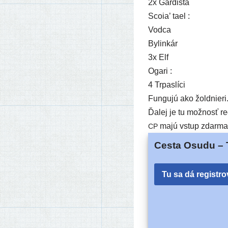
2x Gardista
Scoia’ tael :
Vodca
Bylinkár
3x Elf
Ogari :
4 Trpaslíci
Fungujú ako žold­nie­ri.
Ďalej je tu mož­nosť reg
majú vstup zdarma
CP
Cesta Osudu – 
Tu sa dá registro