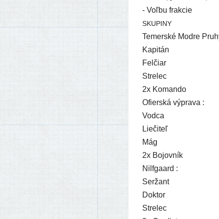
- Voľbu frakcie
SKUPINY
Temerské Modre Pruhy
Kapitán
Felčiar
Strelec
2x Komando
Ofierská výpra­va :
Vodca
Liečiteľ
Mág
2x Bojovník
Nilfgaard :
Seržant
Doktor
Strelec