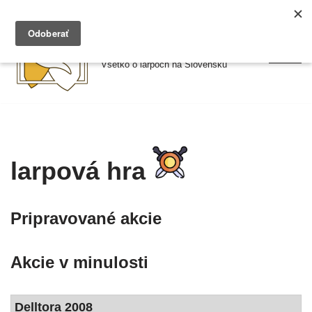
Preskočiť
Larpy.sk
na
Všetko o larpoch na Slovensku
obsah
larpová hra
Pripravované akcie
Akcie v minulosti
Delltora 2008