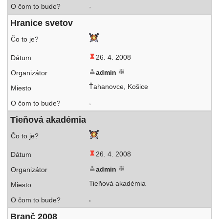
,
Hranice sve­tov
26. 4. 2008
admin
Ťahanovce, Košice
,
Tieňová aka­dé­mia
26. 4. 2008
admin
Tieňová akadémia
,
Branč 2008