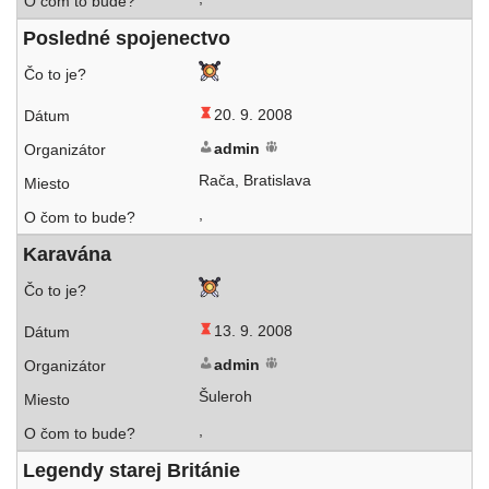
Posledné spo­je­nec­tvo
20. 9. 2008
admin
Rača, Bratislava
,
Karavána
13. 9. 2008
admin
Šuleroh
,
Legendy sta­rej Británie