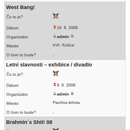
West Bang!
16. 8. 2008
admin
, Košice
KVP
,
Letní slav­nos­ti – exhi­bi­ce / divadlo
9. 8. 2008
admin
Pavčina lehota
,
Brahmin´s Shit! 08