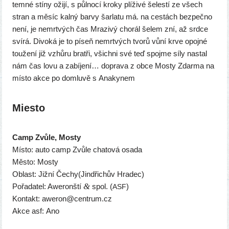
tem­né stí­ny oži­jí, s půl­no­cí kro­ky plí­ži­vé šeles­tí ze všech
stran a měsíc kal­ný bar­vy šar­la­tu má. na ces­tách bez­peč­no
není, je nemr­tvých čas Mrazivý cho­rál šelem zní, až srd­ce
sví­rá. Divoká je to píseň nemr­tvých tvo­rů vůní krve opoj­né
tou­že­ní již vzhůru bra­tři, všich­ni své teď spoj­me síly nastal
nám čas lovu a zabí­je­ní… dopra­va z obce Mosty Zdarma na
mís­to akce po dom­lu­vě s Anakynem
Miesto
Camp Zvůle, Mosty
Místo: auto camp Zvůle cha­to­vá osa­da
Město: Mosty
Oblast: Jižní Čechy(Jindřichův Hradec)
&
Pořadatel: Aweronští
spol. (
)
ASF
Kontakt: aweron@centrum.cz
Akce asf: Ano