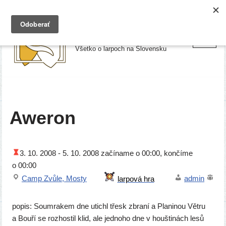
Preskočiť
Larpy.sk
na
Všetko o larpoch na Slovensku
obsah
Aweron
3. 10. 2008 -
5. 10. 2008
začí­na­me o 00:00, kon­čí­me
o 00:00
Camp Zvůle, Mosty
admin
popis: Soumrakem dne utichl třesk zbra­ní a Planinou Větru
a Bouří se roz­hos­til klid, ale jed­no­ho dne v houš­ti­nách lesů