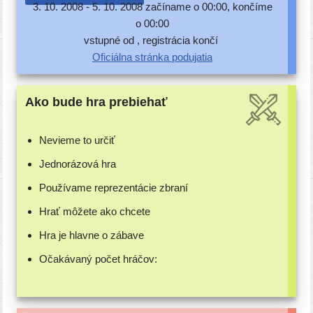
3. 10. 2008 -
5. 10. 2008 začí­na­me o 00:00, kon­čí­me
o 00:00
vstup­né od , regis­trá­cia končí
Oficiálna strán­ka podujatia
Ako bude hra prebiehať
Nevieme to určiť
Jednorázová hra
Používame repre­zen­tá­cie zbraní
Hrať môže­te ako chcete
Hra je hlav­ne o zábave
Očakávaný počet hráčov: