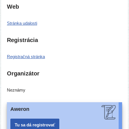
Web
Stránka uda­los­ti
Registrácia
Registračná strán­ka
Organizátor
Neznámy
Aweron
Tu sa dá registrovať