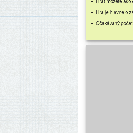
Hrať môže­te ako 
Hra je hlav­ne o 
Očakávaný počet