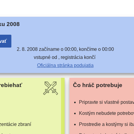
ku 2008
vať
2. 8. 2008 začí­na­me o 00:00, kon­čí­me o 00:00
vstup­né od , regis­trá­cia končí
Oficiálna strán­ka podujatia
rebiehať
Čo hráč potrebuje
Pripravte si vlast­né posta
Kostým nebu­de­te potrebo
n­tá­cie zbraní
Prostredie a kos­tý­my si 