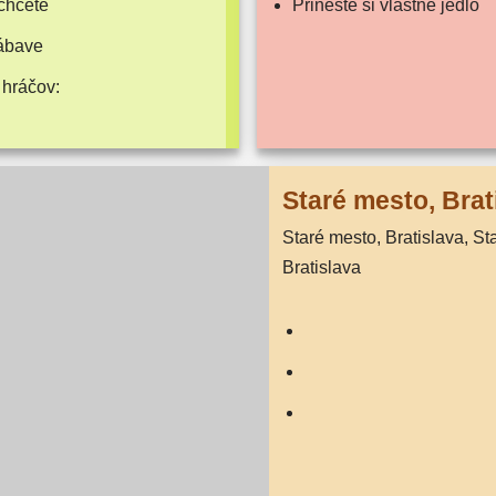
chcete
Prineste si vlast­né jedlo
zábave
 hráčov:
Staré mes­to, Brat
Staré mes­to, Bratislava, Staré mes­to,
Bratislava