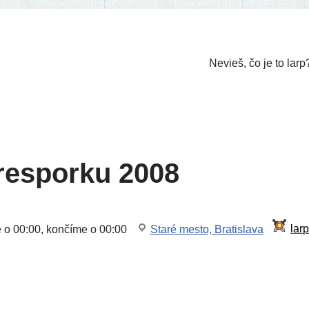
Nevieš, čo je to larp
resporku 2008
e o 00:00, kon­čí­me o 00:00
Staré mes­to, Bratislava