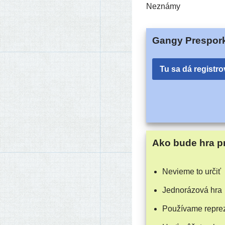
Neznámy
Gangy Prespor
Tu sa dá registro
Ako bude hra p
Nevieme to určiť
Jednorázová hra
Používame repre­ze