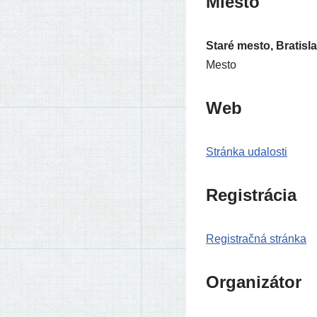
Miesto
Staré mes­to, Bratisl
Mesto
Web
Stránka uda­los­ti
Registrácia
Registračná strán­ka
Organizátor