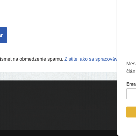
Akismet na obmedzenie spamu.
Zistite, ako sa spracovávajú úda
Prevádzku serveru zastrešuje
Event Horizon
, o.z.
Ic
Administráciu zabezpečuje
Matej Moško
a Michal
Grečner. Kontakt na administrátorov:
admin@larpy.sk