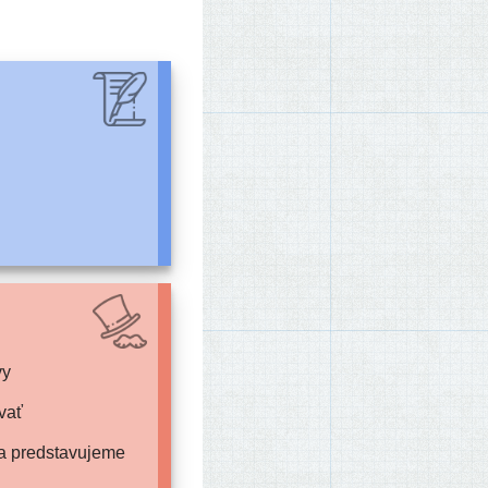
vy
vať
iba predstavujeme