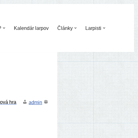
?
Kalendár larpov
Články
Larpisti
admin