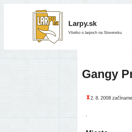
Preskočiť
Larpy.sk
na
Všetko o larpoch na Slovensku
obsah
Gangy P
2. 8. 2008
začí­na­m
.