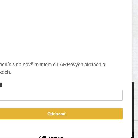
je o vašich komentároch.
ons created by Freepik - Flaticon