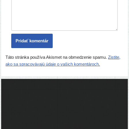
Táto stránka používa Akismet na obmedzenie spamu.
Zistite,
ako sa spracovávajú údaje o vašich komentároch.
Ľudia
Skupiny
Pridať podujatie
Pridať článok
Prevádzku serveru zastrešuje
Event Horizon
, o.z.