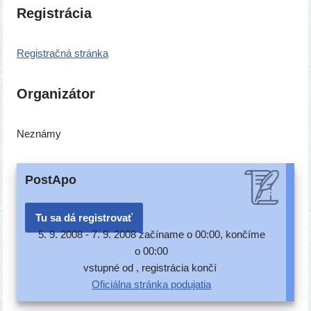
Registrácia
Registračná strán­ka
Organizátor
Neznámy
PostApo
Tu sa dá registrovať
5. 9. 2008 -
7. 9. 2008 začí­na­me o 00:00, kon­čí­me
o 00:00
vstup­né od , regis­trá­cia končí
Oficiálna strán­ka podujatia