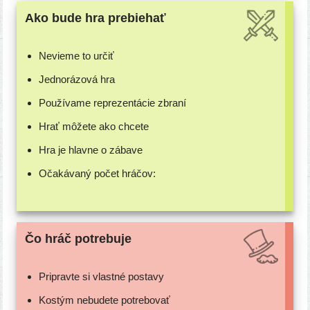
Ako bude hra prebiehať
Nevieme to určiť
Jednorázová hra
Používame repre­zen­tá­cie zbraní
Hrať môže­te ako chcete
Hra je hlav­ne o zábave
Očakávaný počet hráčov:
Čo hráč potrebuje
Pripravte si vlast­né postavy
Kostým nebu­de­te potrebovať