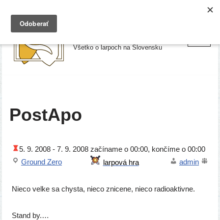
Preskočiť
Larpy.sk
na
Všetko o larpoch na Slovensku
obsah
PostApo
5. 9. 2008 -
7. 9. 2008
začí­na­me o 00:00, kon­čí­me o 00:00
Ground Zero
admin
Nieco vel­ke sa chys­ta, nie­co zni­ce­ne, nie­co radioaktivne.
Stand by.…