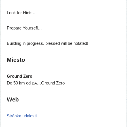
Look for Hints…
Prepare Yoursefl…
Building in prog­ress, bles­sed will be notated!
Miesto
Ground Zero
Do 50 km od
…Ground Zero
BA
Web
Stránka uda­los­ti