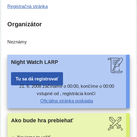
Registračná strán­ka
Organizátor
Neznámy
Night Watch
LARP
Tu sa dá registrovať
21. 6. 2008 začí­na­me o 00:00, kon­čí­me o 00:00
vstup­né od , regis­trá­cia končí
Oficiálna strán­ka podujatia
Ako bude hra prebiehať