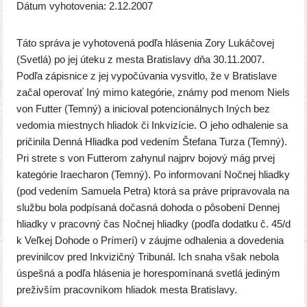
Dátum vyho­to­ve­nia: 2.12.2007
Táto sprá­va je vyho­to­ve­ná pod­ľa hlá­se­nia Zory Lukáčovej
(Svetlá) po jej úte­ku z mes­ta Bratislavy dňa 30.11.2007.
Podľa zápis­ni­ce z jej vypo­čú­va­nia vysvit­lo, že v Bratislave
začal ope­ro­vať Iný mimo kate­gó­rie, zná­my pod menom Niels
von Futter (Temný) a ini­ci­oval poten­ci­onál­nych Iných bez
vedo­mia miest­nych hlia­dok či Inkvizície. O jeho odha­le­nie sa
pri­či­ni­la Denná Hliadka pod vede­ním Štefana Turza (Temný).
Pri stre­te s von Futterom zahy­nul najprv bojo­vý mág prvej
kate­gó­rie Iraecharon (Temný). Po infor­mo­va­ní Nočnej hliad­ky
(pod vede­ním Samuela Petra) kto­rá sa prá­ve pri­pra­vo­va­la na
služ­bu bola pod­pí­sa­ná dočas­ná doho­da o pôso­be­ní Dennej
hliad­ky v pra­cov­ný čas Nočnej hliad­ky (pod­ľa dodat­ku č. 45/d
k Veľkej Dohode o Prímerí) v záuj­me odha­le­nia a dove­de­nia
pre­vi­nil­cov pred Inkvizičný Tribunál. Ich sna­ha však nebo­la
úspeš­ná a pod­ľa hlá­se­nia je hores­po­mí­na­ná svet­lá jedi­ným
pre­živ­ším pra­cov­ní­kom hlia­dok mes­ta Bratislavy.