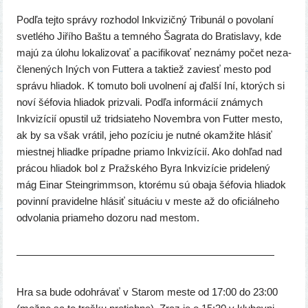
Podľa tej­to sprá­vy roz­ho­dol Inkvizičný Tribunál o povo­la­ní
svet­lé­ho Jiřího Baštu a tem­né­ho Šagrata do Bratislavy, kde
majú za úlo­hu loka­li­zo­vať a paci­fi­ko­vať nezná­my počet neza­
čle­ne­ných Iných von Futtera a tak­tiež zaviesť mes­to pod
sprá­vu hlia­dok. K tomu­to boli uvol­ne­ní aj ďal­ší Iní, kto­rých si
noví šéfo­via hlia­dok pri­zva­li. Podľa infor­má­cií zná­mych
Inkvizícií opus­til už trid­sia­te­ho Novembra von Futter mes­to,
ak by sa však vrá­til, jeho pozí­ciu je nut­né okam­ži­te hlá­siť
miest­nej hliad­ke prí­pad­ne pria­mo Inkvizícií. Ako dohľad nad
prá­cou hlia­dok bol z Pražského Byra Inkvizície pri­de­le­ný
mág Einar Steingrimmson, kto­ré­mu sú oba­ja šéfo­via hlia­dok
povin­ní pra­vi­del­ne hlá­siť situ­áciu v mes­te až do ofi­ciál­ne­ho
odvo­la­nia pria­me­ho dozo­ru nad mestom.
—————————————————————————
Hra sa bude odo­hrá­vať v Starom mes­te od 17:00 do 23:00