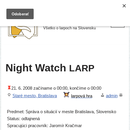
Preskočiť
Larpy.sk
na
Všetko o larpoch na Slovensku
obsah
Night Watch
LARP
21. 6. 2008
začí­na­me o 00:00, kon­čí­me o 00:00
Staré mes­to, Bratislava
admin
Predmet: Správa o situ­ácií v mes­te Bratislava, Slovensko
Status: odtaj­ne­ná
Spracujúci pra­cov­ník: Jaromír Kračmar