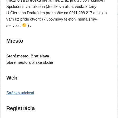
(mož­no sa to troš­ku pre­tiah­ne). Zraz je o 15:30 v klu­bov­ni
Spoločenstva Tolkiena (Jedlíkova uli­ca, ved­ľa krč­my
U Čierneho Draka) len pre­znoň­te na 0911 298 217 a nie­kto
vám už prí­de otvo­riť (klu­bov­ňo­vý tele­fón, nemá zmy­
sel volať
) .
Miesto
Staré mes­to, Bratislava
Staré mes­to a blíz­ke okolie
Web
Stránka uda­los­ti
Registrácia