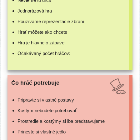
Nevieme to určiť
Jednorázová hra
Používame repre­zen­tá­cie zbraní
Hrať môže­te ako chcete
Hra je hlav­ne o zábave
Očakávaný počet hráčov:
Čo hráč potrebuje
Pripravte si vlast­né postavy
Kostým nebu­de­te potrebovať
Prostredie a kos­tý­my si iba predstavujeme
Prineste si vlast­né jedlo