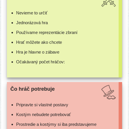
Nevieme to určiť
Jednorázová hra
Používame repre­zen­tá­cie zbraní
Hrať môže­te ako chcete
Hra je hlav­ne o zábave
Očakávaný počet hráčov:
Čo hráč potrebuje
Pripravte si vlast­né postavy
Kostým nebu­de­te potrebovať
Prostredie a kos­tý­my si iba predstavujeme