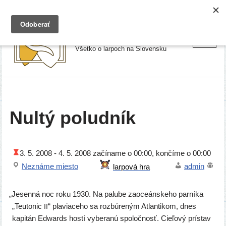
Preskočiť
Larpy.sk
na
Všetko o larpoch na Slovensku
obsah
Nultý poludník
3. 5. 2008 -
4. 5. 2008
začí­na­me o 00:00, kon­čí­me o 00:00
Neznáme mies­to
admin
„
Jesenná noc roku 1930. Na palu­be zaoce­án­ske­ho par­ní­ka
„Teutonic
“ pla­via­ce­ho sa roz­bú­re­ným Atlantikom, dnes
II
kapi­tán Edwards hos­tí vybe­ra­nú spo­loč­nosť. Cieľový prí­stav