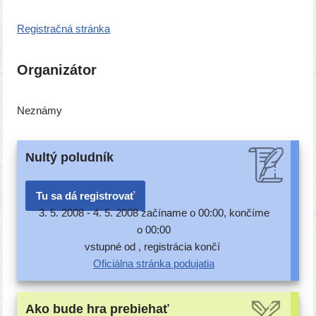
Registračná strán­ka
Organizátor
Neznámy
Nultý poludník
Tu sa dá registrovať
3. 5. 2008 -
4. 5. 2008 začí­na­me o 00:00, kon­čí­me
o 00:00
vstup­né od , regis­trá­cia končí
Oficiálna strán­ka podujatia
Ako bude hra prebiehať