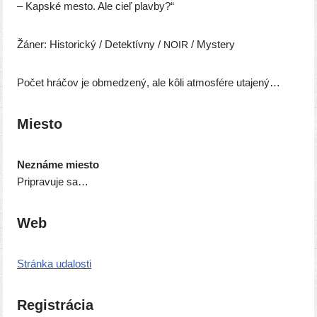
– Kapské mes­to. Ale cieľ plavby?“
Žáner: Historický / Detektívny /
/ Mystery
NOIR
Počet hrá­čov je obme­dze­ný, ale kôli atmo­sfé­re utajený…
Miesto
Neznáme mies­to
Pripravuje sa…
Web
Stránka uda­los­ti
Registrácia