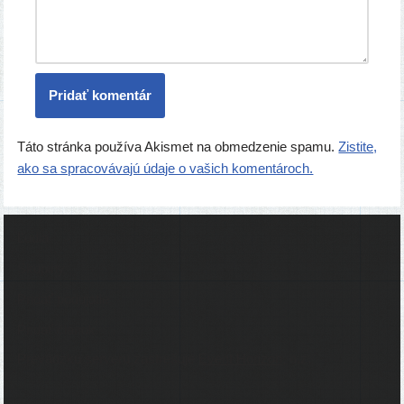
Táto stránka používa Akismet na obmedzenie spamu.
Zistite,
ako sa spracovávajú údaje o vašich komentároch.
Ľudia
Skupiny
Pridať podujatie
Pridať článok
Prevádzku serveru zastrešuje
Event Horizon
, o.z.