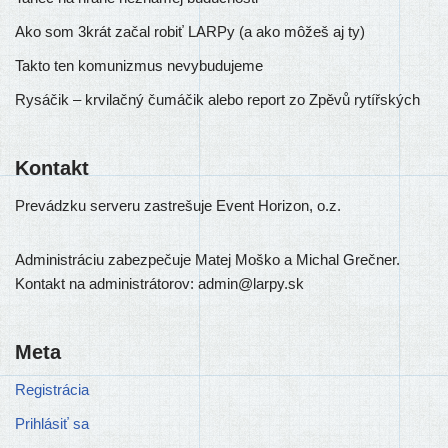
Ako som 3krát začal robiť LARPy (a ako môžeš aj ty)
Takto ten komunizmus nevybudujeme
Rysáčik – krvilačný čumáčik alebo report zo Zpěvů rytířských
Kontakt
Prevádzku ser­ve­ru zastre­šu­je Event Horizon, o.z.
Administráciu zabez­pe­ču­je Matej Moško a Michal Grečner.
Kontakt na admi­nis­trá­to­rov: admin@larpy.sk
Meta
Registrácia
Prihlásiť sa