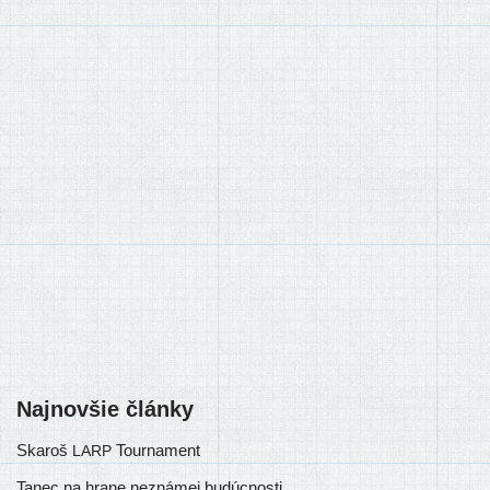
Najnovšie články
Skaroš
Tournament
LARP
Tanec na hrane neznámej budúcnosti