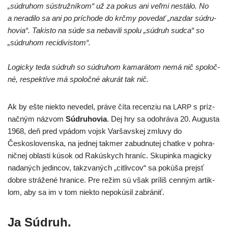
„súd­ru­hom sústruž­ní­kom“ už za pokus ani veľ­mi nestá­lo. No
a nera­di­lo sa ani po prí­cho­de do krč­my pove­dať „naz­dar súd­ru­
ho­via“. Takisto na súde sa neba­vi­li spo­lu „súd­ruh sud­ca“ so
„súd­ru­hom reci­di­vis­tom“.
Logicky teda súd­ruh so súd­ru­hom kama­rá­tom nemá nič spo­loč­
né, res­pek­tí­ve má spo­loč­né aku­rát tak nič.
Ak by ešte nie­kto neve­del, prá­ve číta recen­ziu na
s príz­
LARP
nač­ným náz­vom
Súdruhovia
. Dej hry sa odo­hrá­va 20. Augusta
1968, deň pred vpá­dom voj­sk Varšavskej zmlu­vy do
Československa, na jed­nej tak­mer zabud­nu­tej chat­ke v pohra­
nič­nej oblas­ti kúsok od Rakúskych hra­níc. Skupinka magic­ky
nada­ných jedin­cov, takz­va­ných „cit­liv­cov“ sa pokú­ša prejsť
dob­re strá­že­né hra­ni­ce. Pre režim sú však prí­liš cen­ným artik­
lom, aby sa im v tom nie­kto nepo­kú­sil zabrániť.
Ja Súdruh.