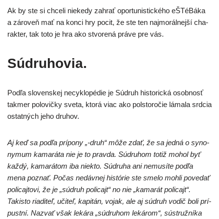
Ak by ste si chce­li nie­ke­dy zahrať opor­tu­nis­tic­ké­ho eŠTéBáka
a záro­veň mať na kon­ci hry pocit, že ste ten naj­mo­rál­nej­ší cha­
rak­ter, tak toto je hra ako stvo­re­ná prá­ve pre vás.
Súdruhovia.
Podľa slo­ven­skej necyk­lo­pé­die je Súdruh his­to­ric­ká osob­nosť
tak­mer polo­vič­ky sve­ta, kto­rá viac ako pol­sto­ro­čie láma­la srd­cia
ostat­ných jeho druhov.
Aj keď sa pod­ľa prí­po­ny „-druh“ môže zdať, že sa jed­ná o syno­
ny­mum kama­rá­ta nie je to prav­da. Súdruhom totiž mohol byť
kaž­dý, kama­rá­tom iba nie­kto. Súdruha ani nemu­sí­te pod­ľa
mena poznať. Počas nedáv­nej his­tó­rie ste sme­lo moh­li pove­dať
poli­caj­to­vi, že je „súd­ruh poli­cajt“ no nie „kama­rát poli­cajt“.
Takisto ria­di­teľ, uči­teľ, kapi­tán, vojak, ale aj súd­ruh vodič boli prí­
pust­ní. Nazvať však leká­ra „súd­ru­hom leká­rom“, sústruž­ní­ka