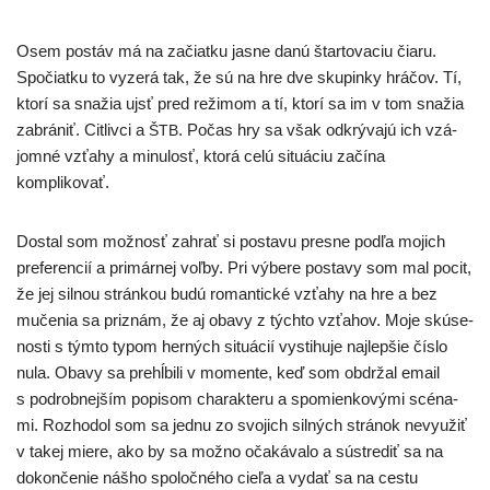
Osem postáv má na začiat­ku jas­ne danú štar­to­va­ciu čia­ru.
Spočiatku to vyze­rá tak, že sú na hre dve sku­pin­ky hrá­čov. Tí,
kto­rí sa sna­žia ujsť pred reži­mom a tí, kto­rí sa im v tom sna­žia
zabrá­niť. Citlivci a
. Počas hry sa však odkrý­va­jú ich vzá­
ŠTB
jom­né vzťa­hy a minu­losť, kto­rá celú situ­áciu začí­na
komplikovať.
Dostal som mož­nosť zahrať si posta­vu pres­ne pod­ľa mojich
pre­fe­ren­cií a pri­már­nej voľ­by. Pri výbe­re posta­vy som mal pocit,
že jej sil­nou strán­kou budú roman­tic­ké vzťa­hy na hre a bez
muče­nia sa pri­znám, že aj oba­vy z tých­to vzťa­hov. Moje skú­se­
nos­ti s tým­to typom her­ných situ­ácií vysti­hu­je naj­lep­šie čís­lo
nula. Obavy sa pre­hĺbi­li v momen­te, keď som obdr­žal email
s pod­rob­nej­ším popi­som cha­rak­te­ru a spo­mien­ko­vý­mi scé­na­
mi. Rozhodol som sa jed­nu zo svo­jich sil­ných strá­nok nevy­užiť
v takej mie­re, ako by sa mož­no oča­ká­va­lo a sústre­diť sa na
dokon­če­nie náš­ho spo­loč­né­ho cie­ľa a vydať sa na ces­tu