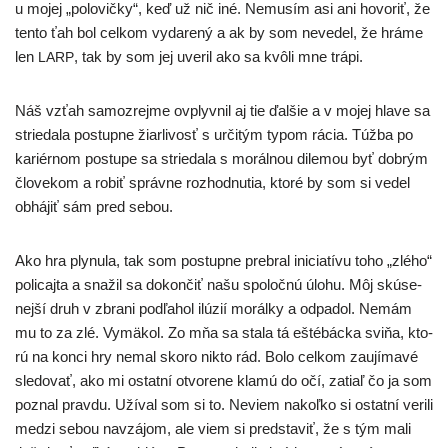
u mojej „polo­vič­ky“, keď už nič iné. Nemusím asi ani hovo­riť, že
ten­to ťah bol cel­kom vyda­re­ný a ak by som neve­del, že hrá­me
len
, tak by som jej uve­ril ako sa kvô­li mne trápi.
LARP
Náš vzťah samoz­rej­me ovplyv­nil aj tie ďal­šie a v mojej hla­ve sa
strie­da­la postup­ne žiar­li­vosť s urči­tým typom rácia. Túžba po
kari­ér­nom postu­pe sa strie­da­la s morál­nou dile­mou byť dob­rým
člo­ve­kom a robiť správ­ne roz­hod­nu­tia, kto­ré by som si vedel
obhá­jiť sám pred sebou.
Ako hra ply­nu­la, tak som postup­ne pre­bral ini­cia­tí­vu toho „zlé­ho“
poli­caj­ta a sna­žil sa dokon­čiť našu spo­loč­nú úlo­hu. Môj skú­se­
nej­ší druh v zbra­ni pod­ľa­hol ilú­zií morál­ky a odpa­dol. Nemám
mu to za zlé. Vymäkol. Zo mňa sa sta­la tá ešté­bác­ka svi­ňa, kto­
rú na kon­ci hry nemal sko­ro nikto rád. Bolo cel­kom zau­jí­ma­vé
sle­do­vať, ako mi ostat­ní otvo­re­ne kla­mú do očí, zatiaľ čo ja som
poznal prav­du. Užíval som si to. Neviem nakoľ­ko si ostat­ní veri­li
medzi sebou navzá­jom, ale viem si pred­sta­viť, že s tým mali