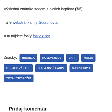
Výsledná znám­ka sedem z pia­tich lar­pí­kov
(7/5)
.
Tu je
web­strán­ka hry Súdruhovia
.
A tu náj­de­te fot­ky
fot­ky z hry
.
Značky:
HRANICA
KOMUNIZMUS
LARP
MÁGIA
OBSAHOVÝ LARP
SLOVENSKÉ LARPY
SUDRUHOVIA
TOTALITNÝ REŽIM
Pridaj komentár