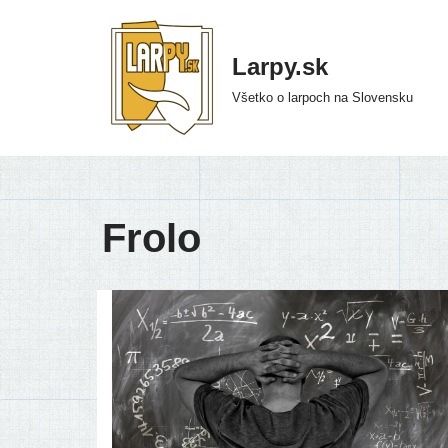
Preskočiť
Larpy.sk
na
Všetko o larpoch na Slovensku
obsah
Frolo