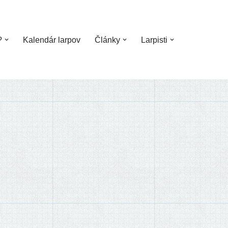
?
Kalendár larpov
Články
Larpisti