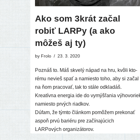
Ako som 3krát začal
robiť LARPy (a ako
môžeš aj ty)
by
Frolo
23. 3. 2020
Poznáš to. Máš skve­lý nápad na hru, kvô­li kto­
ré­mu nevieš spať a namies­to toho, aby si začal
na ňom pra­co­vať, tak to stá­le odkla­dáš.
Kreatívna ener­gia ide do vymýš­ľa­nia výho­vo­rie
namies­to prvých riadkov.
Dúfam, že tým­to člán­kom pomô­žem pre­ko­nať
aspoň prvú bari­é­ru pre začí­na­jú­cich
LARPových organizátorov.