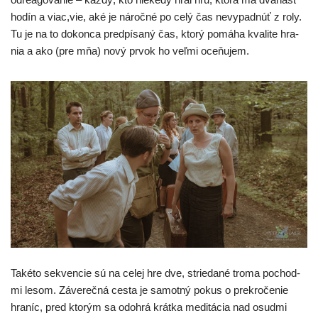
hodín a viac,vie, aké je nároč­né po celý čas nevy­pad­núť z roly.
Tu je na to dokon­ca pred­pí­sa­ný čas, kto­rý pomá­ha kva­li­te hra­
nia a ako (pre mňa) nový prvok ho veľ­mi oceňujem.
Takéto sek­ven­cie sú na celej hre dve, strie­da­né tro­ma pochod­
mi lesom. Záverečná ces­ta je samot­ný pokus o pre­kro­če­nie
hra­níc, pred kto­rým sa odo­hrá krát­ka medi­tá­cia nad osud­mi