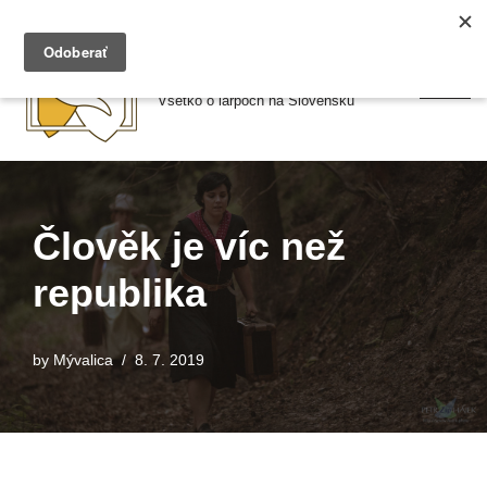
Preskočiť
Larpy.sk
na
Všetko o larpoch na Slovensku
obsah
Člověk je víc než
republika
by
Mývalica
8. 7. 2019