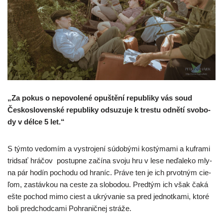
„Za pokus o nepo­vo­le­né opuš­tění repub­li­ky vás soud
Československé repub­li­ky odsu­zu­je k tres­tu odnětí svo­bo­
dy v dél­ce 5 let.“
S tým­to vedo­mím a vystro­je­ní súdo­bý­mi kos­tý­ma­mi a kuf­ra­mi
trid­sať hrá­čov postup­ne začí­na svo­ju hru v lese neďa­le­ko mly­
na pár hodín pocho­du od hra­níc. Práve ten je ich prvot­ným cie­
ľom, zastáv­kou na ces­te za slo­bo­dou. Predtým ich však čaká
ešte pochod mimo ciest a ukrý­va­nie sa pred jed­not­ka­mi, kto­ré
boli pred­chod­ca­mi Pohraničnej stráže.