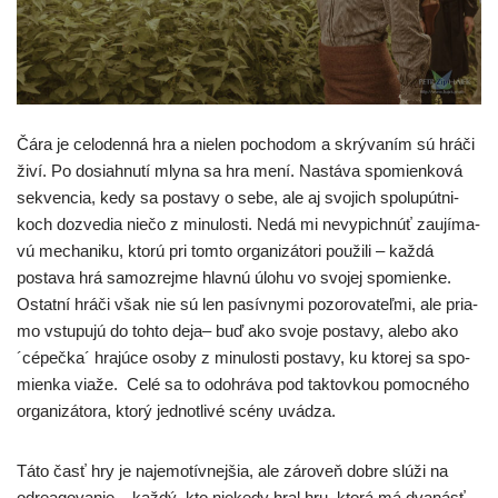
Čára je celo­den­ná hra a nie­len
pocho­dom a skrý­va­ním sú hrá­či
živí. Po dosia­hnu­tí mly­na sa hra mení. Nastáva spo­mien­ko­vá
sek­ven­cia, kedy sa posta­vy o sebe, ale aj svo­jich spo­lu­pút­ni­
koch dozve­dia nie­čo z minu­los­ti. Nedá mi nevy­pic­hnúť zau­jí­ma­
vú mecha­ni­ku, kto­rú pri tom­to orga­ni­zá­to­ri pou­ži­li – kaž­dá
posta­va hrá samoz­rej­me hlav­nú úlo­hu vo svo­jej spo­mien­ke.
Ostatní hrá­či však nie sú len pasív­ny­mi pozo­ro­va­teľ­mi, ale pria­
mo vstu­pu­jú do toh­to deja– buď ako svo­je posta­vy, ale­bo ako
´cépeč­ka´ hra­jú­ce oso­by z minu­los­ti posta­vy, ku kto­rej sa spo­
mien­ka via­že. Celé sa to odo­hrá­va pod tak­tov­kou pomoc­né­ho
orga­ni­zá­to­ra, kto­rý jed­not­li­vé scé­ny uvádza.
Táto časť hry je naje­mo­tív­nej­šia, ale záro­veň dob­re slú­ži na
odre­a­go­va­nie – kaž­dý, kto nie­ke­dy hral hru, kto­rá má dva­násť