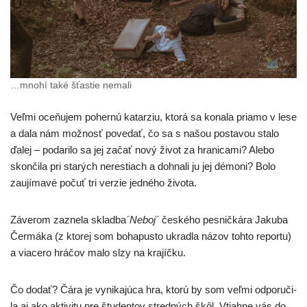
…mno­hí také šťas­tie nemali
Veľmi oce­ňu­jem poher­nú katar­ziu, kto­rá sa kona­la pria­mo v lese
a dala nám mož­nosť pove­dať, čo sa s našou posta­vou sta­lo
ďalej – poda­ri­lo sa jej začať nový život za hra­ni­ca­mi? Alebo
skon­či­la pri sta­rých neres­tiach a dohna­li ju jej démo­ni? Bolo
zau­jí­ma­vé počuť tri ver­zie jed­né­ho života.
Záverom zazne­la sklad­ba
´Neboj´
čes­ké­ho pes­nič­ká­ra Jakuba
Čermáka (z kto­rej som boha­pus­to ukrad­la názov toh­to repor­tu)
a via­ce­ro hrá­čov malo slzy na krajíčku.
Čo dodať? Čára je vyni­ka­jú­ca hra, kto­rú by som veľ­mi odpo­ru­či­
la aj ako akti­vi­tu pre štu­den­tov stred­ných škôl. Vtiahne vás do