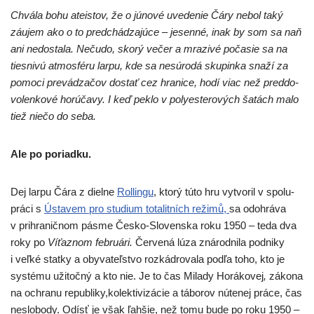
Chvála bohu ate­is­tov, že o júno­vé uve­de­nie Čáry nebol taký
záu­jem ako o to pred­chá­dza­jú­ce – jesen­né, inak by som sa naň
ani nedos­ta­la. Nečudo, sko­rý večer a mra­zi­vé poča­sie sa na
ties­ni­vú atmo­sfé­ru lar­pu, kde sa nesú­ro­dá sku­pin­ka sna­ží za
pomo­ci pre­vá­dza­čov dostať cez hra­ni­ce, hodí viac než pred­do­
vo­len­ko­vé horú­ča­vy. I keď pek­lo v poly­es­te­ro­vých šatách malo
tiež nie­čo do seba.
Ale po poriadku.
Dej lar­pu Čára z diel­ne
Rollingu
, kto­rý túto hru vytvo­ril v spo­lu­
prá­ci s
Ústavem pro stu­dium tota­lit­ních reži­mů,
sa odo­hrá­va
v pri­hra­nič­nom pás­me Česko-Slovenska roku 1950 – teda dva
roky po
Víťaznom feb­ru­ári.
Červená lúza zná­rod­ni­la pod­ni­ky
i veľ­ké stat­ky a oby­va­teľ­stvo roz­kád­ro­va­la pod­ľa toho, kto je
sys­té­mu uži­toč­ný a kto nie. Je to čas Milady Horákovej
,
záko­na
na ochra­nu republiky,kolektivizácie a tábo­rov núte­nej prá­ce, čas
neslo­bo­dy. Odísť je však ľah­šie, než tomu bude po roku 1950 –