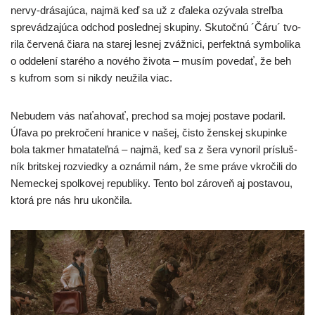
ner­vy-drá­sa­jú­ca, naj­mä keď sa už z ďale­ka ozý­va­la streľ­ba
spre­vá­dza­jú­ca odchod posled­nej sku­pi­ny. Skutočnú ´Čáru´ tvo­
ri­la čer­ve­ná čia­ra na sta­rej les­nej zváž­ni­ci, per­fekt­ná sym­bo­li­ka
o odde­le­ní sta­ré­ho a nové­ho živo­ta – musím pove­dať, že beh
s kuf­rom som si nikdy neuži­la viac.
Nebudem vás naťa­ho­vať, pre­chod sa mojej posta­ve poda­ril.
Úľava po pre­kro­če­ní hra­ni­ce v našej, čis­to žen­skej sku­pin­ke
bola tak­mer hma­ta­teľ­ná – naj­mä, keď sa z šera vyno­ril prí­sluš­
ník brit­skej roz­vied­ky a ozná­mil nám, že sme prá­ve vkro­či­li do
Nemeckej spol­ko­vej repub­li­ky. Tento bol záro­veň aj posta­vou,
kto­rá pre nás hru ukončila.