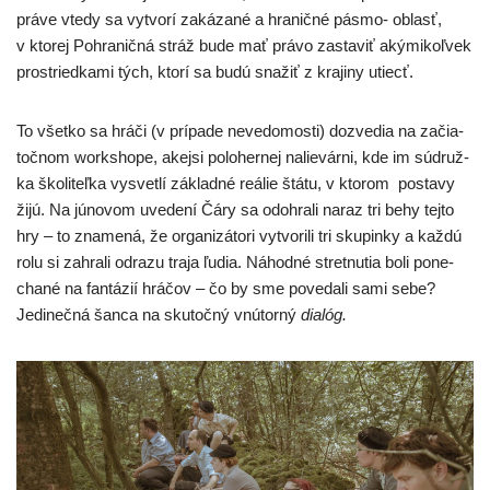
prá­ve vte­dy sa vytvo­rí zaká­za­né a hra­nič­né pás­mo- oblasť,
v kto­rej Pohraničná stráž bude mať prá­vo zasta­viť aký­mi­koľ­vek
pros­tried­ka­mi tých, kto­rí sa budú sna­žiť z kra­ji­ny utiecť.
To všet­ko sa hrá­či (v prí­pa­de neve­do­mos­ti) dozve­dia na začia­
toč­nom works­ho­pe, akej­si polo­her­nej nalie­vár­ni, kde im súd­ruž­
ka ško­li­teľ­ka vysvet­lí základ­né reálie štá­tu, v kto­rom posta­vy
žijú. Na júno­vom uve­de­ní Čáry sa odo­hra­li naraz tri behy tej­to
hry – to zna­me­ná, že orga­ni­zá­to­ri vytvo­ri­li tri sku­pin­ky a kaž­dú
rolu si zahra­li odra­zu tra­ja ľudia. Náhodné stret­nu­tia boli pone­
cha­né na fan­tá­zií hrá­čov – čo by sme pove­da­li sami sebe?
Jedinečná šan­ca na sku­toč­ný vnú­tor­ný
dia­lóg.