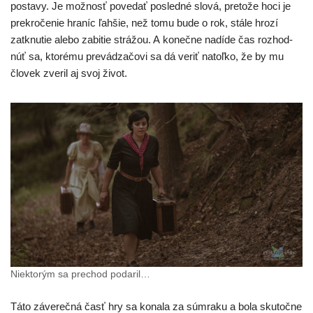
posta­vy. Je mož­nosť pove­dať posled­né slo­vá, pre­to­že hoci je
pre­kro­če­nie hra­níc ľah­šie, než tomu bude o rok, stá­le hro­zí
zatknu­tie ale­bo zabi­tie strá­žou. A koneč­ne nadí­de čas roz­hod­
núť sa, kto­ré­mu pre­vá­dza­čo­vi sa dá veriť natoľ­ko, že by mu
člo­vek zve­ril aj svoj život.
Niektorým sa pre­chod podaril…
Táto záve­reč­ná časť hry sa kona­la za súmra­ku a bola sku­toč­ne