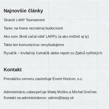
Najnovšie články
Skaroš
Tournament
LARP
Tanec na hrane neznámej budúcnosti
Ako som 3krát začal robiť LARPy (a ako môžeš aj ty)
Takto ten komunizmus nevybudujeme
Rysáčik – krvilačný čumáčik alebo report zo Zpěvů rytířských
Kontakt
Prevádzku ser­ve­ru zastre­šu­je Event Horizon, o.z.
Administráciu zabez­pe­ču­je Matej Moško a Michal Grečner.
Kontakt na admi­nis­trá­to­rov: admin@larpy.sk