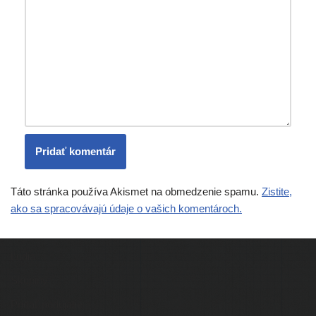
Táto stránka používa Akismet na obmedzenie spamu.
Zistite,
ako sa spracovávajú údaje o vašich komentároch.
Ľudia
Skupiny
Pridať podujatie