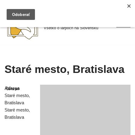
Preskočiť
Larpy.sk
na
Všetko o larpoch na Slovensku
obsah
Staré mesto, Bratislava
Adresa
Staré mes­to,
Bratislava
Staré mes­to,
Bratislava