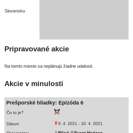
Slovensko
Pripravované akcie
Na tom­to mies­te sa neplá­nu­jú žiad­ne udalosti.
Akcie v minulosti
Prešporské hliad­ky: Epizóda 6
9. 4. 2021 -
10. 4. 2021
Blind
Event Horizon