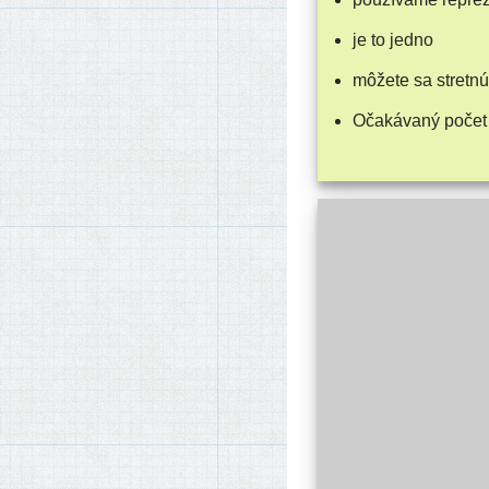
je to jedno
môže­te sa stret­n
Očakávaný počet