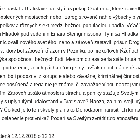
ná­le nastal v Bratislave na istý čas pokoj. Opatrenia, kto­ré zavied­l
posled­ných mesia­coch nebo­li zare­gis­tro­va­né náh­le výbu­chy ply
pol­kov a rôz­nych siekt medzi bež­nou popu­lá­ci­ou upad­la. Vďač
hu Hliadok pod vede­ním Einara Steingrimssona. Tým sa Hliadkam 
iciovali nové­ho svet­lé­ho Iného a záro­veň zasta­vi­li prí­sun Dro
ý, kto­rý bol záro­veň kňa­zom v Pezinku, po nie­koľ­kých týžd­ňoch
ka spo­loč­nos­ti bež­ných ľudí. Mestom otria­sa séria stá­le bru­tál
e podoz­re­nie, že ich pácha­te­ľom je Iný, avšak nebo­li náj­de­né ži
í boli podoz­ri­ví z korup­cie ale­bo závaž­nej kri­mi­nál­nej čin­nos­ti
­ne odsú­de­ná a teda nie je zná­me, či zavraž­de­ní boli naozaj vin
čím. Zároveň taká­to atmo­sfé­ra stra­chu a pani­ky sťa­žu­je Svetlým
dy s uply­nu­lý­mi uda­los­ťa­mi v Bratislave? Naozaj za nimi sto­jí In
ka? Čo keď je to len skve­lý plán ako Dohodárom naru­šiť ich kon­ta
sla­be­nie pro­tiv­ní­ka? Podarí sa Svetlým zvrá­tiť túto atmo­sfé­r
­te­ná 12.12.2018 o 12:12