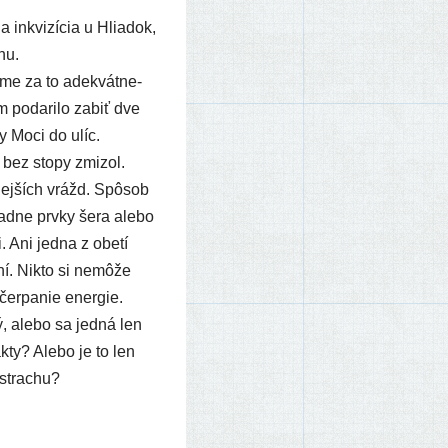
a inkvi­zí­cia u Hliadok,
nu.
íme za to adek­vát­ne­
poda­ri­lo zabiť dve
gy Moci do ulíc.
 bez sto­py zmizol.
­nej­ších vrážd. Spôsob
ad­ne prv­ky šera ale­bo
. Ani jed­na z obe­tí
­ní. Nikto si nemô­že
 čer­pa­nie energie.
ý, ale­bo sa jed­ná len
k­ty? Alebo je to len
u strachu?