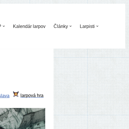
?
Kalendár larpov
Články
Larpisti
slava