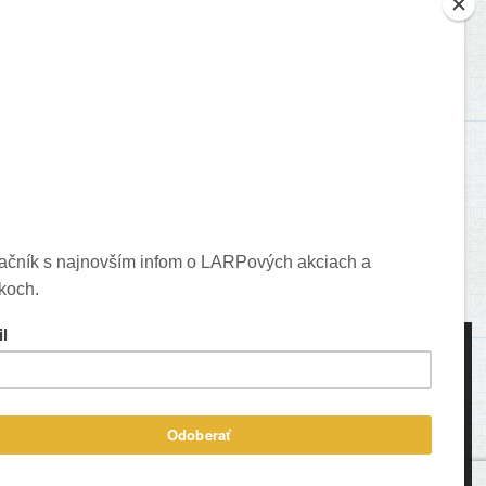
je o vašich komentároch.
ons created by Freepik - Flaticon