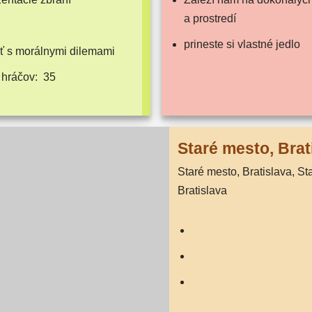
a prostredí
pri­nes­te si vlast­né jedlo
úť s morál­ny­mi dilemami
 hráčov:
35
Staré mes­to, Brat
Staré mes­to, Bratislava, Staré mes­to,
Bratislava