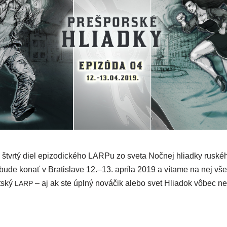
štvr­tý diel epi­zo­dic­ké­ho LARPu zo sve­ta Nočnej hliad­ky rus­ké
ude konať v Bratislave 12.–13. aprí­la 2019 a víta­me na nej všet­
t­ský
– aj ak ste úpl­ný nová­čik ale­bo svet Hliadok vôbec n
LARP