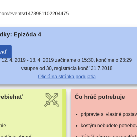
​e​v​e​n​t​s​/​1​4​7​8​9​8​1​1​0​2​2​0​4​475
dky: Epizóda 4
vať
12. 4. 2019 -
13. 4. 2019 začí­na­me o 15:30, kon­čí­me o 23:29
vstup­né od 30, regis­trá­cia kon­čí 31.7.2018
Oficiálna strán­ka podujatia
rebiehať
Čo hráč potrebuje
pri­prav­te si vlast­né posta
nie
kos­tým nebu­de­te potrebo
zen­tá­cie zbraní
Záleží nám na doko­na­lých