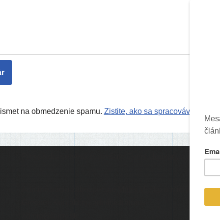
Akismet na obmedzenie spamu.
Zistite, ako sa spracovávajú úda
Prevádzku serveru zastrešuje
Event Horizon
, o.z.
Ic
Administráciu zabezpečuje
Matej Moško
a Michal
Grečner. Kontakt na administrátorov:
admin@larpy.sk