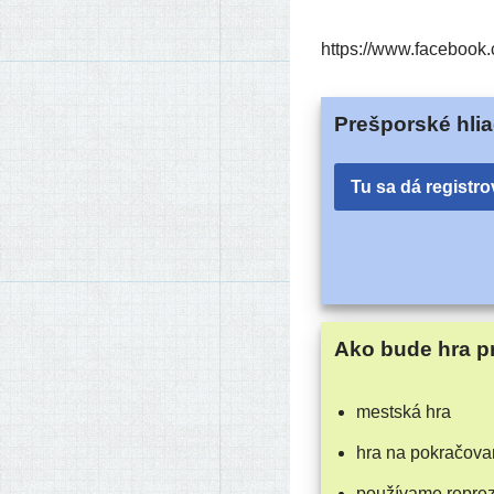
https://​www​.face​bo​ok​.com/
Prešporské hlia
Tu sa dá registro
Ako bude hra p
mest­ská hra
hra na pokračova
pou­ží­va­me repre­