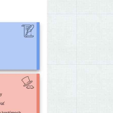
vy
vať
 kos­tý­moch