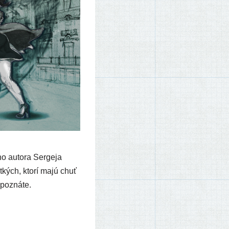
­ho auto­ra Sergeja
kých, kto­rí majú chuť
epoznáte.