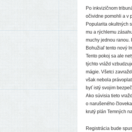
Po inkvi­zič­nom tri­bu­
oči­vid­ne pomoh­li a v 
Popularita okult­ných s
mu a rých­le­mu zása­
muchy jed­nou ranou. In
Bohužiaľ ten­to nový In
Tento pokoj sa ale netý­
tých­to vrážd vzbu­dzu­j
mágie. Všetci zavraž­de­n
však nebo­la prá­vo­plat
byť istý svo­jim bez­pe­
Ako súvi­sia tie­to vraž­
o naru­še­né­ho člo­ve­
kru­tý plán Temných na o
Registrácia bude spus