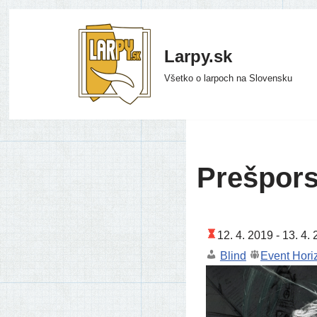
Preskočiť
Larpy.sk
na
Všetko o larpoch na Slovensku
obsah
Prešpors
12. 4. 2019 -
13. 4. 
Blind
Event Hori