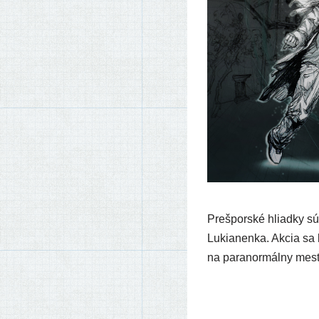
Prešporské hliad­ky sú 
Lukianenka. Akcia sa b
na para­nor­mál­ny mes