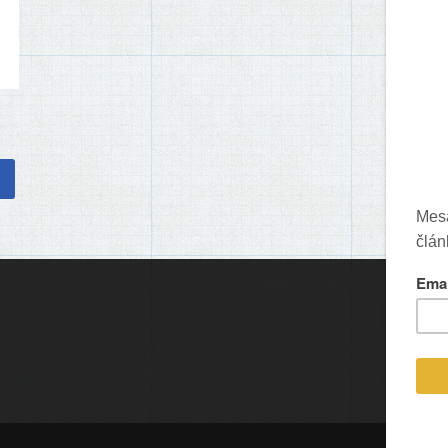
Prevádzku serveru zastrešuje
Event Horizon
, o.z.
Ic
Administráciu zabezpečuje
Matej Moško
a Michal
Grečner. Kontakt na administrátorov:
admin@larpy.sk