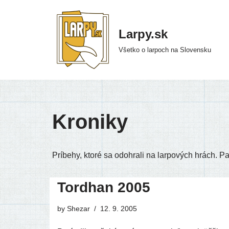
Preskočiť
Larpy.sk
na
Všetko o larpoch na Slovensku
obsah
Kroniky
Príbehy, kto­ré sa odo­hra­li na lar­po­vých hrách. Pat
Tordhan 2005
by
Shezar
12. 9. 2005