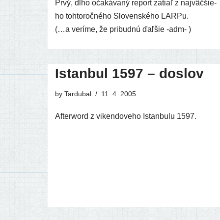
Prvý, dlho oča­ká­va­ný report zatiaľ z naj­väč­šie­
ho toh­to­roč­né­ho Slovenského LARPu.
(…a verí­me, že pri­bud­nú ďaľ­šie ‑adm- )
Istanbul 1597 – doslov
by
Tardubal
11. 4. 2005
Afterword z viken­do­ve­ho Istanbulu 1597.