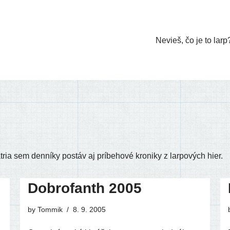
Nevieš, čo je to larp
ria sem den­ní­ky postáv aj prí­be­ho­vé kro­ni­ky z lar­po­vých hier.
Dobrofanth 2005
by
Tommik
8. 9. 2005