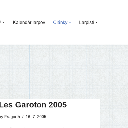
?
Kalendár larpov
Články
Larpisti
Les Garoton 2005
by
Fragorth
16. 7. 2005