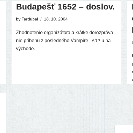
Budapešť 1652 – doslov.
by
Tardubal
18. 10. 2004
Zhodnotenie orga­ni­zá­to­ra a krát­ke doroz­prá­va­
nie prí­be­hu z posled­né­ho Vampire
‑u na
LARP
východe.