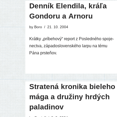
Denník Elendila, kráľa
Gondoru a Arnoru
by
Boro
21. 10. 2004
Krátky „prí­be­ho­vý“ report z Posledného spo­je­
nec­tva, zápa­do­slo­ven­ské­ho lar­pu na tému
Pána prsteňov.
Stratená kronika bieleho
mága a družiny hrdých
paladinov