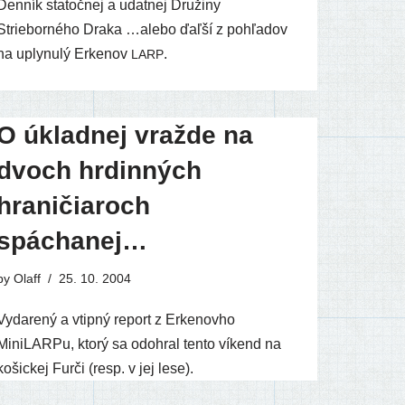
Denník sta­toč­nej a udat­nej Družiny
Strieborného Draka …ale­bo ďaľ­ší z pohľa­dov
na uply­nu­lý Erkenov
.
LARP
O úkladnej vražde na
dvoch hrdinných
hraničiaroch
spáchanej…
by
Olaff
25. 10. 2004
Vydarený a vtip­ný report z Erkenovho
MiniLARPu, kto­rý sa odo­hral ten­to víkend na
košic­kej Furči (resp. v jej lese).