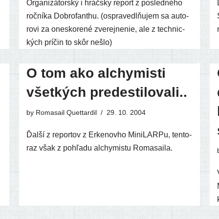
Organizátorský i hráčs­ky report z posled­né­ho
roč­ní­ka Dobrofanthu. (ospra­vedl­ňu­jem sa auto­
ro­vi za one­sko­re­né zve­rej­ne­nie, ale z tech­nic­
kých prí­čin to skôr nešlo)
O tom ako alchymisti
všetkých predestilovali..
by
Romasail Quettardil
29. 10. 2004
Ďalší z repor­tov z Erkenovho MiniLARPu, ten­to­
raz však z pohľa­du alchy­mis­tu Romasaila.