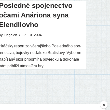
Posledné spojenectvo
očami Anáriona syna
Elendilovho
by
Fingalen
17. 10. 2004
Hráčsky report zo vče­raj­šie­ho Posledného spo­
je­nec­tva, bojov­ky neďa­le­ko Bratislavy. Výborne
napí­sa­ný skôr pri­po­mí­na povied­ku a doko­na­le
vám pri­blí­ži atmo­sfé­ru hry.