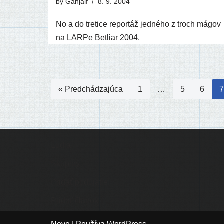
by
Ganjalf
8. 9. 2004
No a do tre­ti­ce repor­táž jed­né­ho z troch mágov
na LARPe Betliar 2004.
« Predchádzajúca
1
…
5
6
7
Ľudia
Skupiny
Pridať podujatie
Pridať článok