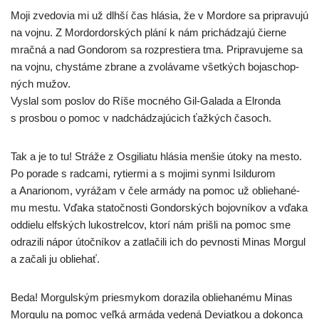
Moji zve­do­via mi už dlh­ší čas hlá­sia, že v Mordore sa pri­pra­vu­jú
na voj­nu. Z Mordordorských plá­ní k nám pri­chá­dza­jú čier­ne
mrač­ná a nad Gondorom sa rozp­res­tie­ra tma. Pripravujeme sa
na voj­nu, chys­tá­me zbra­ne a zvo­lá­va­me všet­kých boja­schop­
ných mužov.
Vyslal som poslov do Ríše moc­né­ho Gil-Galada a Elronda
s pros­bou o pomoc v nad­chá­dza­jú­cich ťaž­kých časoch.
Tak a je to tu! Stráže z Osgiliatu hlá­sia men­šie úto­ky na mes­to.
Po pora­de s rad­ca­mi, rytier­mi a s moji­mi syn­mi Isildurom
a Anarionom, vyrá­žam v čele armá­dy na pomoc už oblie­ha­né­
mu mes­tu. Vďaka sta­toč­nos­ti Gondorských bojov­ní­kov a vďa­ka
oddie­lu elfs­kých luko­strel­cov, kto­rí nám priš­li na pomoc sme
odra­zi­li nápor útoč­ní­kov a zatla­či­li ich do pev­nos­ti Minas Morgul
a zača­li ju obliehať.
Beda! Morgulským pries­my­kom dora­zi­la oblie­ha­né­mu Minas
Morgulu na pomoc veľ­ká armá­da vede­ná Deviatkou a dokon­ca