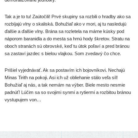
Tak a je to tu! Zaútočili! Prvé sku­pi­ny sa roz­bi­li o hrad­by ako sa
roz­bí­ja­jú vlny o ska­lis­ká. Bohužiaľ ako v mori, aj tu nasle­du­jú
ďal­šie a ďal­šie vlny. Brána sa roz­le­te­la na már­ne kús­ky pod
nápo­rom bara­nid­la a do mes­ta sa hrnú hody škre­tov. Stratu na
oboch stra­nách sú obrov­ské, keď tu útok poľa­ví a pred brá­nou
sa zasta­ví jaz­dec s bie­lou vlaj­kou. Som zve­da­vý čo chce.
Prišiel vyjed­ná­vať. Ak sa posta­vím ich bojov­ní­ko­vi. Nechajú
Minas Tirith na poko­ji. Asi ich už oblie­ha­nie stá­lo veľa síl!
Bohužiaľ aj nás, a tak nemám na výber. Biele mes­to nesmie
pad­núť! Lúčim sa so svo­ji­mi syn­mi a rytier­mi a roz­bi­tou brá­nou
vystu­pu­jem von…