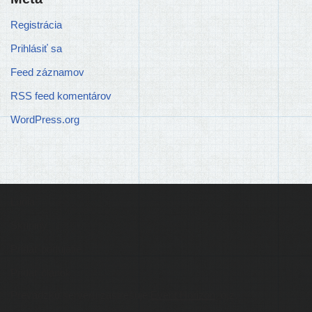
Registrácia
Prihlásiť sa
Feed záznamov
RSS feed komentárov
WordPress.org
Ľudia
Skupiny
Pridať podujatie
Pridať článok
Prevádzku serveru zastrešuje
Event Horizon
, o.z.