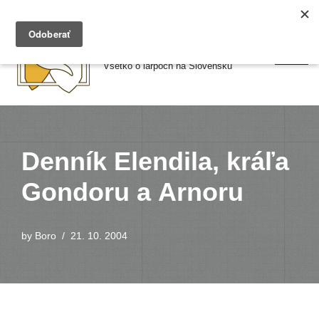
Preskočiť
Larpy.sk
na
Všetko o larpoch na Slovensku
obsah
Denník Elendila, kráľa
Gondoru a Arnoru
by
Boro
21. 10. 2004