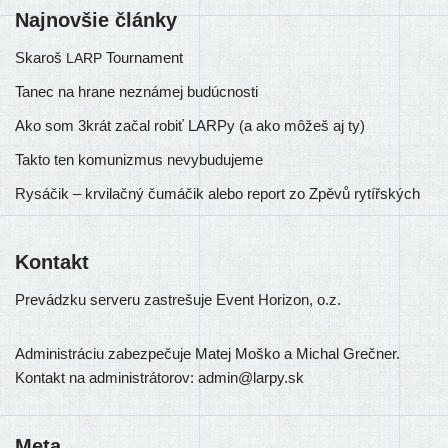
Najnovšie články
Skaroš
Tournament
LARP
Tanec na hrane neznámej budúcnosti
Ako som 3krát začal robiť LARPy (a ako môžeš aj ty)
Takto ten komunizmus nevybudujeme
Rysáčik – krvilačný čumáčik alebo report zo Zpěvů rytířských
Kontakt
Prevádzku ser­ve­ru zastre­šu­je Event Horizon, o.z.
Administráciu zabez­pe­ču­je Matej Moško a Michal Grečner.
Kontakt na admi­nis­trá­to­rov: admin@larpy.sk
Meta