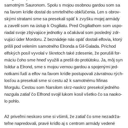
samot­ným Sauronom. Spolu s mojou osob­nou gar­dou som sa
na ľavom kríd­le dostal do smr­teľ­né­ho obkľú­če­nia. Len s obrov­
ský­mi stra­ta­mi sme sa pre­se­ka­li späť k zvyš­ku mojej armá­dy
a zave­lil som na ústup k Osgiliatu. Pred Osgiliathom som uspo­
ria­dal svo­je zbý­va­jú­ce jed­not­ky a oča­ká­val som posled­ný zdr­
vu­jú­ci úder Mordoru. Z bez­ná­de­je nás opäť dosta­li elfo­via, kto­rý
priš­li pod vele­ním samot­né­ho Elronda a Gil-Galada. Príchod
elfs­kých posíl vyvo­lal v škre­toch také zde­se­nie, že poru­ši­li for­
má­ciu čoho sme hneď využi­li a pre­šli do pro­ti­ú­to­ku. Ja, môj syn
Isildur a Elrond, sme s mojou ver­nou gar­dou a spo­je­ný­mi jed­
not­ka­mi ľudí a elfov na ľavom kríd­le postu­po­va­li závrat­nou rých­
los­ťou a pre­se­ka­li sme si ces­tu až k samot­né­mu Minas
Morgulu. Cestou som Narsilom skrz-naskrz pre­se­kol jed­né­ho
naz­gu­la zatiaľ čo Elfrond svo­jil lukom kosil všet­ko čo sa naoko­
lo pohlo.
Až pri­veľ­mi nesko­ro sme si všim­li, že zatiaľ čo sme neza­dr­ža­
teľ­ne napre­do­va­li, pra­vé kríd­lo aj s cen­trom armá­dy vede­né