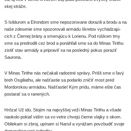
skej stráže.
S Isildurom a Elrondom sme nepo­zo­ro­va­ne dora­zi­li a bro­du a na
naše zde­se­nie sme spo­zo­ro­va­li armá­du škre­tov vychá­dza­jú­
cich z Čiernej brá­ny a sme­ru­jú­cu k Lorienu. Pod rúš­kom tmy
sme sa pred­ro­di­li cez brod a ponáh­ľa­li sme sa do Minas Tirithu
zis­tiť stav armá­dy a pri­pra­viť sa na posled­ný pokus pora­ziť
Saurona.
V Minas Tirithe nás neča­ka­li radost­né sprá­vy. Prišli sme o ľavý
breh Osgiliathu, ale našťas­tie sa poda­ri­lo zni­čiť most pred
Mordorskou armá­dou. Našťastie! Kým prí­du, máme ešte čas
posta­rať sa o ranených.
Hrôza! Už idú. Stojím na naj­vyš­šej veži Minas Tirithu a vša­de
naoko­lo pokiaľ vidím sa vo vet­re chve­jú čier­ne vlaj­ky s okom.
Obliekam si zbroj, upí­nam si Narsil a vyrá­žam povzbu­diť svo­je
demo­ra­li­zo­va­né jednotky.