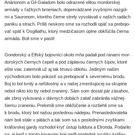
Anárionom a Gil-Galadom bolo odra­ze­né eli­tou mor­dor­skej
armá­dy v ťaž­kých brne­niach, dopre­vá­dza­né zvyš­ný­mi naz­gúl­
mi a Sauronom, kto­ré­ho čier­ne stre­ly vyvo­lá­va­li v našich radách
pani­ku a strach. Príliš nesko­ro sme sa roz­hod­li opäť sa pre­bo­jo­
vať späť k Osgiliathu, kto­rý medzi­ča­som úpl­ne obkľú­či­la čier­na
armá­da. Boli sme v pasti!
Gondorský a Elfský bojov­ní­ci oko­lo mňa pada­li pod rana­mi mor­
dor­ských čier­nych čepe­lí a pod zápla­vou čier­nych šípov, kto­ré
ešte viac zatem­ni­li už aj tak tma­vú oblo­hu. Jediným našim
výcho­dis­kom bolo pokú­siť sa pre­bo­jo­vať k sever­né­mu bro­du.
Boj to bol tvr­dý a neľú­tost­ný a v našej zmen­šu­jú­cej sa sku­pi­ne
nebol nikto kto by nebol zra­ne­ný. Sám som dostal pár zása­hov,
ale zbroj vyko­va­ná v dáv­nych dobách zatiaľ zabrá­ni­la váž­nej­
šie­mu zra­ne­niu. Prelomili sme obkľú­če­nie a roz­beh­li sme sa
k bro­du, kto­rý bol našou posled­nou náde­jou. Prenasledovatelia
nám boli stá­le v pätách a tak som sa s posled­ný­mi zvyš­ka­mi
krá­ľov­skej gar­dy roz­ho­dol kryť ústup Isildura a Elronda. Podarilo
sa, aj keď v tom­to krva­vom boji pad­li posled­né zvyš­ky krá­ľov­