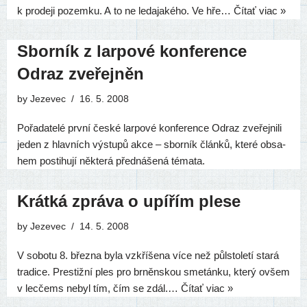
k pro­de­ji pozem­ku. A to ne leda­ja­ké­ho. Ve hře…
Čítať viac »
Sborník z larpové konference
Odraz zveřejněn
by
Jezevec
16. 5. 2008
Pořadatelé prv­ní čes­ké lar­po­vé kon­fe­ren­ce Odraz zve­řej­ni­li
jeden z hlav­ních výstu­pů akce – sbor­ník člán­ků, kte­ré obsa­
hem pos­ti­hu­jí něk­te­rá před­ná­še­ná témata.
Krátká zpráva o upířím plese
by
Jezevec
14. 5. 2008
V sobo­tu 8. břez­na byla vzkří­še­na více než půls­to­le­tí sta­rá
tra­di­ce. Prestižní ples pro brněn­skou sme­tán­ku, kte­rý ovšem
v lec­čems nebyl tím, čím se zdál.…
Čítať viac »