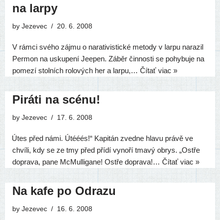
na larpy
by
Jezevec
20. 6. 2008
V rám­ci své­ho záj­mu o nara­ti­vis­tic­ké meto­dy v lar­pu nara­zil
Permon na usku­pe­ní Jeepen. Záběr čin­nos­ti se pohy­bu­je na
pome­zí stol­ních rolo­vých her a lar­pu,…
Čítať viac »
Piráti na scénu!
by
Jezevec
17. 6. 2008
„
Útes před námi. Útééés!“ Kapitán zved­ne hla­vu prá­vě ve
chví­li, kdy se ze tmy před pří­dí vyno­ří tma­vý obrys. „Ostře
dopra­va, pane McMulligane! Ostře dopra­va!…
Čítať viac »
Na kafe po Odrazu
by
Jezevec
16. 6. 2008