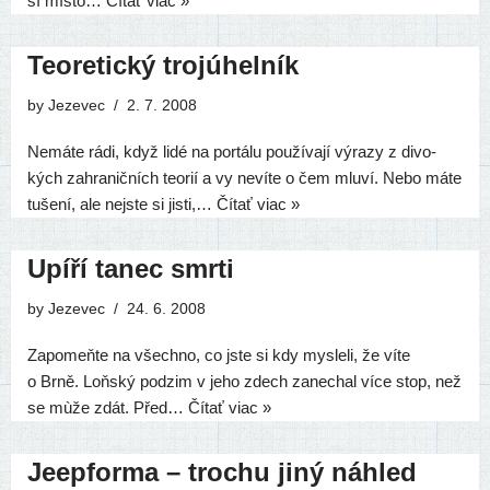
ší mís­to…
Čítať viac »
Teoretický trojúhelník
by
Jezevec
2. 7. 2008
Nemáte rádi, když lidé na por­tá­lu pou­ží­va­jí výra­zy z divo­
kých zahra­nič­ních teorií a vy neví­te o čem mlu­ví. Nebo máte
tuše­ní, ale nej­ste si jis­ti,…
Čítať viac »
Upíří tanec smrti
by
Jezevec
24. 6. 2008
Zapomeňte na všech­no, co jste si kdy mys­le­li, že víte
o Brně. Loňský podzim v jeho zdech zane­chal více stop, než
se mùže zdát. Před…
Čítať viac »
Jeepforma – trochu jiný náhled