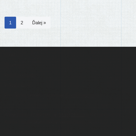
1
2
Ďalej »
Ľudia
Skupiny
Pridať podujatie
Pridať článok
Prevádzku serveru zastrešuje
Event Horizon
, o.z.
Administráciu zabezpečuje
Matej Moško
a Michal Grečner.
Kontakt na administrátorov: admin@larpy.sk
Icons created by Freepik - Flaticon