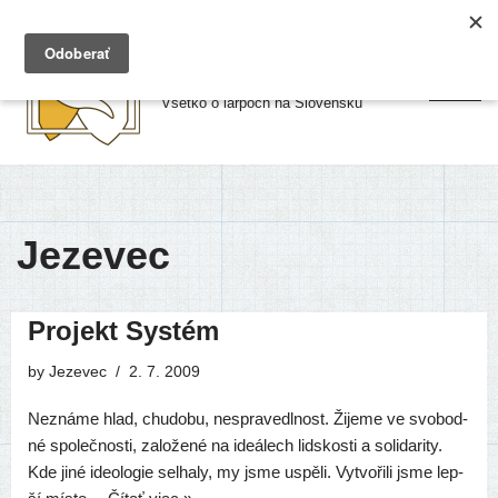
Preskočiť
Larpy.sk
na
Všetko o larpoch na Slovensku
obsah
Jezevec
Projekt Systém
by
Jezevec
2. 7. 2009
Neznáme hlad, chu­do­bu, nespra­vedl­nost. Žijeme ve svo­bod­
né spo­leč­nos­ti, zalo­že­né na ide­álech lid­skos­ti a soli­da­ri­ty.
Kde jiné ide­olo­gie sel­ha­ly, my jsme uspěli. Vytvořili jsme lep­