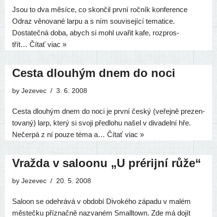
Jsou to dva měsí­ce, co skon­čil prv­ní roč­ník kon­fe­ren­ce
Odraz věno­va­né lar­pu a s ním sou­vi­se­jí­cí tema­ti­ce.
Dostatečná doba, abych si mohl uva­řit kafe, rozp­ros­
třít…
Čítať viac »
Cesta dlouhým dnem do noci
by
Jezevec
3. 6. 2008
Cesta dlou­hým dnem do noci je prv­ní čes­ký (veřej­ně pre­zen­
to­va­ný) larp, kte­rý si svo­ji před­lo­hu našel v diva­del­ní hře.
Nečerpá z ní pou­ze téma a…
Čítať viac »
Vražda v saloonu „U prérijní růže“
by
Jezevec
20. 5. 2008
Saloon se odeh­rá­vá v obdo­bí Divokého zápa­du v malém
měs­teč­ku příz­nač­ně nazva­ném Smalltown. Zde má dojít