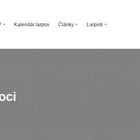
?
Kalendár larpov
Články
Larpisti
oci