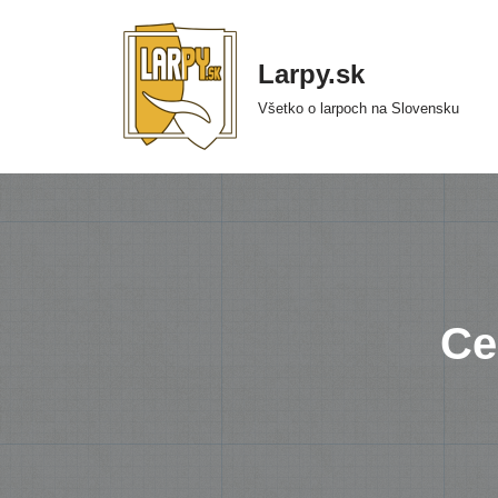
Preskočiť
Larpy.sk
na
Všetko o larpoch na Slovensku
obsah
Ce