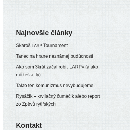
Najnovšie články
Skaroš
Tournament
LARP
Tanec na hrane neznámej budúcnosti
Ako som 3krát začal robiť LARPy (a ako
môžeš aj ty)
Takto ten komunizmus nevybudujeme
Rysáčik – krvilačný čumáčik alebo report
zo Zpěvů rytířských
Kontakt