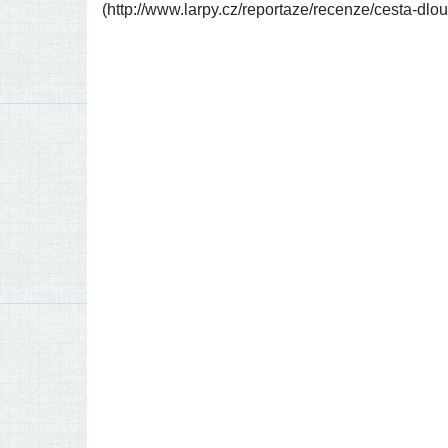
(http://​www​.lar​py​.cz/​r​e​p​o​r​t​a​z​e​/​r​e​c​e​n​z​e​/​c​e​s​t​a​-​d​l​o​