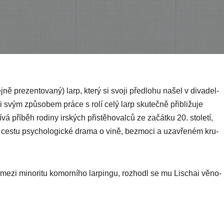
 pre­zen­to­va­ný) larp, kte­rý si svo­ji před­lo­hu našel v diva­del­
 svým způso­bem prá­ce s rolí celý larp sku­teč­ně přib­li­žu­je
pří­běh rodi­ny irských přis­těho­val­ců ze začát­ku 20. sto­le­tí,
 ces­tu psy­cho­lo­gic­ké dra­ma o vině, bez­mo­ci a uza­vře­ném kru­
 mezi mino­ri­tu komor­ní­ho lar­pin­gu, roz­hodl se mu Lischai věno­