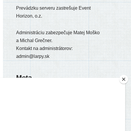
Prevádzku ser­ve­ru zastre­šu­je Event
Horizon, o.z.
Administráciu zabez­pe­ču­je Matej Moško
a Michal Grečner.
Kontakt na admi­nis­trá­to­rov:
admin@larpy.sk
Meta
Registrácia
Prihlásiť sa
Feed záznamov
RSS feed komentárov