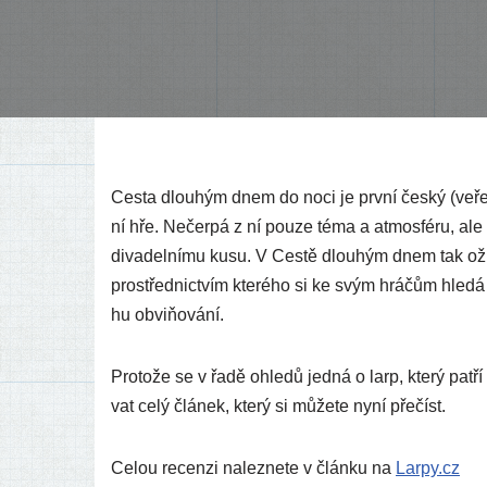
Cesta dlou­hým dnem do noci je prv­ní čes­ký (veřej­ně
ní hře. Nečerpá z ní pou­ze téma a atmo­sfé­ru, ale i
diva­del­ní­mu kusu. V Cestě dlou­hým dnem tak oží­vá 
pros­třed­nic­tvím kte­ré­ho si ke svým hrá­čům hle­dá
hu obviňování.
Protože se v řadě ohle­dů jed­ná o larp, kte­rý patří
vat celý člá­nek, kte­rý si může­te nyní přečíst.
Celou recen­zi nalez­ne­te v člán­ku na
Larpy​.cz