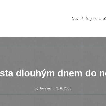
Nevieš, čo je to larp
sta dlouhým dnem do n
by
Jezevec
3. 6. 2008