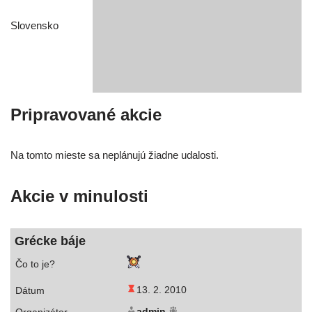
Slovensko
Pripravované akcie
Na tom­to mies­te sa neplá­nu­jú žiad­ne udalosti.
Akcie v minulosti
Grécke báje
13. 2. 2010
admin