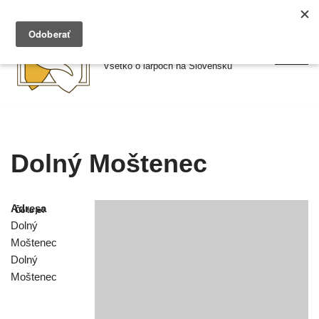
Preskočiť
Larpy.sk
na
Všetko o larpoch na Slovensku
obsah
Dolný Moštenec
Adresa
Dolný
Moštenec
Dolný
Moštenec