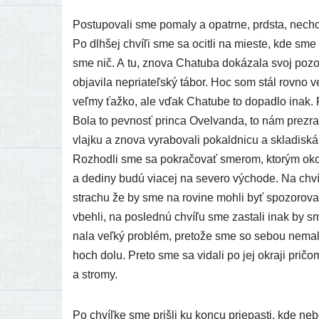
Postupovali sme poma­ly a opatr­ne, prd­sta, nech­ce
Po dlh­šej chví­ľi sme sa ocit­li na mies­te, kde sme p
sme nič. A tu, zno­va Chatuba doká­za­la svoj pozo­ro­
obja­vi­la nepria­teľ­ský tábor. Hoc som stál rov­no 
veľ­my ťaž­ko, ale vďak Chatube to dopad­lo inak. P
Bola to pev­nosť prin­ca Ovelvanda, to nám pre­zra­di­
vlaj­ku a zno­va vyra­bo­va­li pokald­ni­cu a skla­dis
Rozhodli sme sa pokra­čo­vať sme­rom, kto­rým oko­lo 
a dedi­ny budú via­cej na seve­ro výcho­de. Na chvíľ­
stra­chu že by sme na rovi­ne moh­li byť spo­zo­ro­v
vbeh­li, na posled­nú chví­ľu sme zasta­li inak by sme
na­la veľ­ký prob­lém, pre­to­že sme so sebou nema­
hoch dolu. Preto sme sa vida­li po jej okra­ji pri­č
a stromy.
Po chvíľ­ke sme priš­li ku kon­cu prie­pas­ti, kde ne