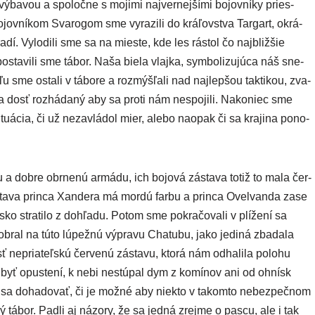
ýba­vou a spo­loč­ne s moji­mi naj­ver­nej­ší­mi bojov­ní­ky pries­
ov­ní­kom Svarogom sme vyra­zi­li do krá­ľov­stva Targart, okrá­
ra­dí. Vylodili sme sa na mies­te, kde les rás­tol čo najb­liž­šie
a­vi­li sme tábor. Naša bie­la vlaj­ka, sym­bo­li­zu­jú­ca náš sne­
u sme osta­li v tábo­re a roz­mýš­ľa­li nad naj­lep­šou tak­ti­kou, zva­
tia dosť roz­há­da­ný aby sa pro­ti nám nespo­ji­li. Nakoniec sme
itu­ácia, či už neza­vlá­dol mier, ale­bo naopak či sa kra­ji­na pono­
a dob­re obr­ne­nú armá­du, ich bojo­vá zásta­va totiž to mala čer­
ásta­va prin­ca Xandera má mor­dú far­bu a prin­ca Ovelvanda zase
o stra­ti­lo z dohľa­du. Potom sme pokra­čo­va­li v plí­že­ní sa
bral na túto lúpež­nú výpra­vu Chatubu, jako jedi­ná zba­da­la
ť nepria­teľ­skú čer­ve­nú zásta­vu, kto­rá nám odha­li­la polo­hu
al byť opus­te­ní, k nebi nestú­pal dym z komí­nov ani od ohnísk
e sa doha­do­vať, či je mož­né aby nie­kto v takom­to nebez­peč­nom
ný tábor. Padli aj názo­ry, že sa jed­ná zrej­me o pas­cu, ale i tak