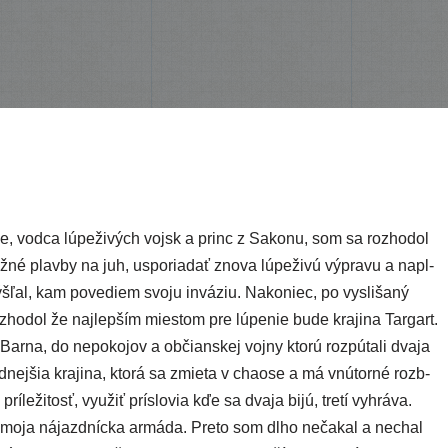
 vod­ca lúpe­ži­vých voj­sk a princ z Sakonu, som sa roz­ho­dol
ž­né plav­by na juh, uspo­ria­dať zno­va lúpe­ži­vú výpra­vu a napl­
š­ľal, kam pove­diem svo­ju invá­ziu. Nakoniec, po vysli­ša­ný
roz­ho­dol že naj­lep­ším mies­tom pre lúpe­nie bude kra­ji­na Targart.
a Barna, do nepo­ko­jov a občian­skej voj­ny kto­rú roz­pú­ta­li dva­ja
­nej­šia kra­ji­na, kto­rá sa zmie­ta v cha­ose a má vnú­tor­né rozb­
 prí­le­ži­tosť, využiť prí­slo­via kďe sa dva­ja bijú, tre­tí vyhrá­va.
a moja nájaz­dníc­ka armá­da. Preto som dlho neča­kal a nechal