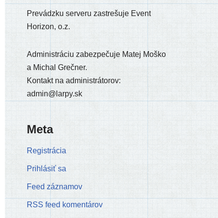
Prevádzku ser­ve­ru zastre­šu­je Event
Horizon, o.z.
Administráciu zabez­pe­ču­je Matej Moško
a Michal Grečner.
Kontakt na admi­nis­trá­to­rov:
admin@larpy.sk
Meta
Registrácia
Prihlásiť sa
Feed záznamov
RSS feed komentárov