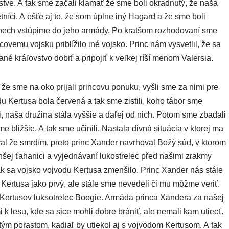
­stve. A tak sme zača­li kla­mať že sme boli okrad­nu­tý, že naša
let­ní­ci. A ešťe aj to, že som úpl­ne iný Hagard a že sme boli
ech vstú­pi­me do jeho armá­dy. Po krat­šom roz­ho­do­va­ní sme
co­ve­mu voj­sku pri­blí­ži­lo iné voj­sko. Princ nám vysvet­lil, že sa
da­né krá­ľov­stvo dobiť a pri­po­jiť k veľ­kej ríší menom Valersia.
 že sme na oko pri­ja­li prin­co­vu ponu­ku, vyšli sme za nimi pre
­du Kertusa bola čer­ve­ná a tak sme zis­ti­li, koho tábor sme
i, naša dru­ži­na stá­la vyš­šie a daľej od nich. Potom sme zba­da­li
bliž­šie. A tak sme uči­ni­li. Nastala div­ná situ­ácia v kto­rej ma
val že smr­dím, pre­to princ Xander navrho­val Božý súd, v kto­rom
šej ťaha­ni­ci a vyjed­ná­va­ní luko­stre­lec před naši­mi zrak­my
ak sa voj­sko voj­vo­du Kertusa zmen­ši­lo. Princ Xander nás stá­le
Kertusa jako prvý, ale stá­le sme neve­de­li či mu môž­me veriť.
ý Kertusov luk­sot­re­lec Boogie. Armáda prin­ca Xandera za našej
­mi k lesu, kde sa sice moh­li dob­re brá­niť, ale nema­li kam utiecť.
­tým poras­tom, kadiaľ by utie­kol aj s voj­vo­dom Kertusom. A tak