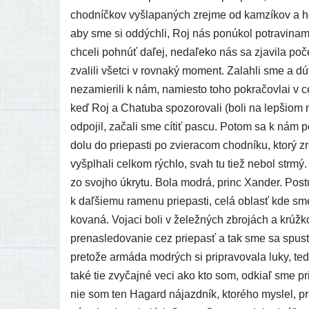
chod­níč­kov vyšla­pa­ných zrej­me od kam­zí­kov a h
aby sme si oddých­li, Roj nás ponú­kol potra­vi­na­
chce­li pohnúť daľej, neda­ľe­ko nás sa zja­vi­la p
zva­li­li všet­ci v rov­na­ký moment. Zalahli sme a dú
neza­mie­ri­li k nám, namies­to toho pokra­čov­lai v c
keď Roj a Chatuba spo­zo­ro­va­li (boli na lep­ši­om
odpo­jil, zača­li sme cítiť pas­cu. Potom sa k nám p
dolu do prie­pas­ti po zvie­ra­com chod­ní­ku, kto­rý z
vyšpl­ha­li cel­kom rých­lo, svah tu tiež nebol str­
zo svoj­ho úkry­tu. Bola mod­rá, princ Xander. Pos
k daľ­šie­mu rame­nu prie­pas­ti, celá oblasť kde sme
ko­va­ná. Vojaci boli v želež­ných zbro­jách a krúž­
pre­na­sle­do­va­nie cez prie­pasť a tak sme sa spus­ti
pre­to­že armá­da mod­rých si pri­pra­vo­va­la luky,
také tie zvy­čaj­né veci ako kto som, odkiaľ sme pr
nie som ten Hagard nájaz­dník, kto­ré­ho mys­lel, pr