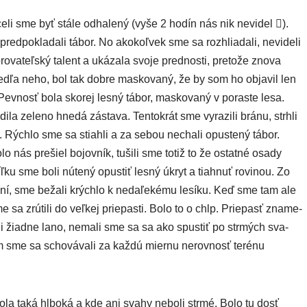
­li sme byť stá­le odha­le­ný (vyše 2 hodín nás nik nevi­del ).
red­po­kla­da­li tábor. No ako­koľ­vek sme sa roz­hlia­da­li, nevi­de­li
va­teľ­ský talent a uká­za­la svo­je pred­nos­ti, pre­to­že zno­va
ved­ľa neho, bol tak dob­re mas­ko­va­ný, že by som ho obja­vil len
evnosť bola sko­rej les­ný tábor, mas­ko­va­ný v poras­te lesa.
la zele­no hne­dá zásta­va. Tentokrát sme vyra­zi­li brá­nu, strh­li
­ká. Rýchlo sme sa stiah­li a za sebou necha­li opus­te­ný tábor.
nás pre­šiel bojov­ník, tuši­li sme totiž to že ostat­né osa­dy
ku sme boli núte­ný opus­tiť les­ný úkryt a tiah­nuť rovi­nou. Zo
a­ní, sme beža­li krých­lo k neda­ľe­ké­mu lesí­ku. Keď sme tam ale
 sa zrú­ti­li do veľ­kej prie­pas­ti. Bolo to o chlp. Priepasť zna­me­
li žiad­ne lano, nema­li sme sa sa ako spus­tiť po str­mých sva­
om sme sa scho­vá­va­li za kaž­dú mier­nu nerov­nosť teré­nu
bo­la taká hlbo­ká a kde ani sva­hy nebo­li str­mé. Bolo tu dosť