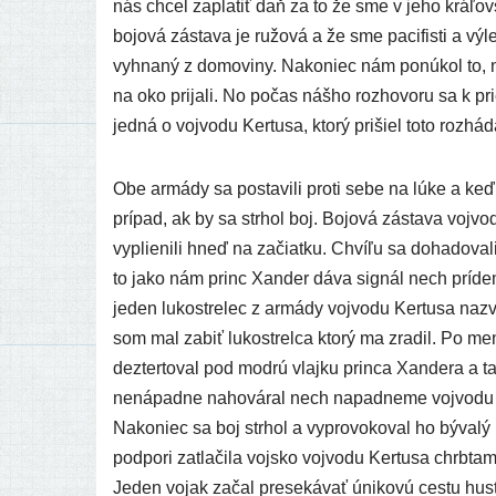
nás chcel zapla­tiť daň za to že sme v jeho krá­ľov
bojo­vá zásta­va je ružo­vá a že sme paci­fis­ti a vý
vyhna­ný z domo­vi­ny. Nakoniec nám ponú­kol to, n
na oko pri­ja­li. No počas náš­ho roz­ho­vo­ru sa k pri­
jed­ná o voj­vo­du Kertusa, kto­rý pri­šiel toto roz­há­
Obe armá­dy sa posta­vi­li pro­ti sebe na lúke a keď
prí­pad, ak by sa str­hol boj. Bojová zásta­va voj­vo
vyplie­ni­li hneď na začiat­ku. Chvíľu sa doha­do­va­l
to jako nám princ Xander dáva sig­nál nech prí­de­me 
jeden luko­stre­lec z armá­dy voj­vo­du Kertusa naz
som mal zabiť luko­strel­ca kto­rý ma zra­dil. Po men­
dez­ter­to­val pod mod­rú vlaj­ku prin­ca Xandera a t
nená­pad­ne naho­vá­ral nech napad­ne­me voj­vo­du 
Nakoniec sa boj str­hol a vypro­vo­ko­val ho býva­l
pod­po­ri zatla­či­la voj­sko voj­vo­du Kertusa chrb­ta
Jeden vojak začal pre­se­ká­vať úni­ko­vú ces­tu hus