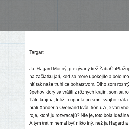
Targart
Ja, Hagard Mocný, pre­zý­va­ný tiež ŽabaČoPlažuje,
na začiat­ku jari, keď sa more upo­ko­ji­lo a bolo mo
niť tak naše truh­li­ce bohat­stvom. Dlho som roz­mý
špe­hov kto­rý sa vrá­ti­li z rôz­nych kra­jín, som sa 
Táto kra­ji­na, totiž to upad­la po smr­ti svoj­ho krá­ľ
bra­ti Xander a Ovelvand kvô­li tró­nu. A je vari vhod
ro­je, kto­ré ju roz­vra­ca­jú? Nie je, toto bola ide­ál­na
A tým tre­tím nemal byť nikto iný, než ja Hagard 