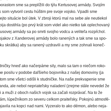
poras­tom sme sa pre­plí­ži­li do týlu Kertusovej armá­dy. Svojím
k som vytvo­ril ces­tu húš­tim pre svo­je voj­sko. Vpadli sme
j­to situ­ácie bol útek. V zbro­ji kto­rú mal na sebe ale neutie­kol
­ja dostih­la (po prvý krát som videl ako niet­ko tak ople­cho­va­ný
sovej armá­dy sa po smr­ti svoj­ho vod­cu a veli­te­ľa roz­pŕ­chol.
r voja­kov z Xanderovej armá­dy bolo rane­ných a tak sme sa spo­
­ku skrát­ka) aby sa rane­ný uzdra­vi­li a my sme zohna­li koneč­
d­nič­ky hneď ako načer­pá­me sily, malo sa tam o nie­čom roko­
me posi­lu v podo­be daľ­šie­ho bojov­ní­ka z našej domo­vi­ny (ja
m sme všet­ci odiš­li k stud­nič­ke. Na naše prek­va­pe­nie sme
nda, ale nebol nepria­teľ­sky nala­de­ní (zrej­me stá­le neve­del že
i a muži z oboch našich voj­sk sa zača­li roz­prá­vať. Na to že
 nám, lúpež­ní­kom zo seve­ru cel­kom prai­teľ­sky. Pokojnú atmo­sfé­
 obja­vi­la na kop­ci nad nami. Vyzeralo to ako démon, ale­bo neja­