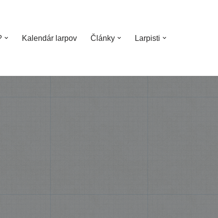
?
Kalendár larpov
Články
Larpisti