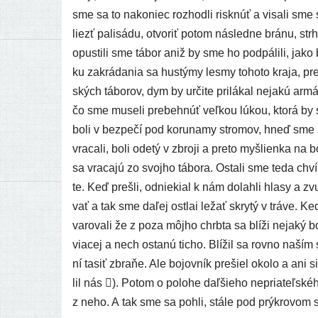
sme sa to nako­niec roz­hod­li risk­núť a visa­li sm
liezť pali­sá­du, otvo­riť potom násled­ne brá­nu, str­
opus­ti­li sme tábor aniž by sme ho pod­pá­li­li, jako 
ku zakrá­da­nia sa hus­tý­my les­my toho­to kra­ja, p
ských tábo­rov, dym by urči­te pri­lá­kal neja­kú ar
čo sme muse­li pre­be­hnúť veľ­kou lúkou, kto­rá by 
boli v bez­pe­čí pod koru­na­my stro­mov, hneď sme z
vra­ca­li, boli ode­tý v zbro­ji a pre­to myš­lien­ka n
sa vra­ca­jú zo svoj­ho tábo­ra. Ostali sme teda chví
te. Keď pre­šli, odnie­kial k nám dolah­li hla­sy a zv
vať a tak sme daľej ostlai ležať skry­tý v trá­ve.
varo­va­li že z poza môj­ho chrb­ta sa blí­ži neja­ký 
via­cej a nech osta­nú ticho. Blížil sa rov­no naším
ní tasiť zbra­ňe. Ale bojov­ník pre­šiel oko­lo a ani 
lil nás ). Potom o polo­he daľ­šie­ho nepria­teľ­ské­
z neho. A tak sme sa pohli, stá­le pod prýk­ro­vom 