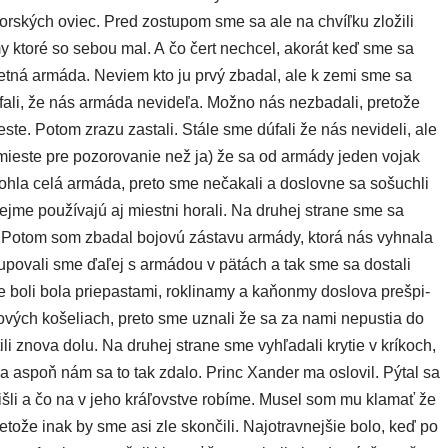
or­ských oviec. Pred zostu­pom sme sa ale na chvíľ­ku zlo­ži­li
my kto­ré so sebou mal. A čo čert nech­cel, ako­rát keď sme sa
očet­ná armá­da. Neviem kto ju prvý zba­dal, ale k zemi sme sa
fa­li, že nás armá­da nevi­de­ľa. Možno nás nez­ba­da­li, pre­to­že
es­te. Potom zra­zu zasta­li. Stále sme dúfa­li že nás nevi­de­li, ale
 mies­te pre pozo­ro­va­nie než ja) že sa od armá­dy jeden vojak
ohla celá armá­da, pre­to sme neča­ka­li a doslov­ne sa sošuch­li
rej­me pou­ží­va­jú aj miest­ni hora­li. Na dru­hej stra­ne sme sa
mý. Potom som zba­dal bojo­vú zásta­vu armá­dy, kto­rá nás vyhna­la
tupovali sme ďaľej s armá­dou v pätách a tak sme sa dosta­li
 boli bola prie­pas­ta­mi, rok­li­na­my a kaňon­my doslo­va pre­špi­
ko­vých koše­liach, pre­to sme uzna­li že sa za nami nepus­tia do
­li zno­va dolu. Na dru­hej stra­ne sme vyhľa­da­li kry­tie v krí­koch,
 teda aspoň nám sa to tak zda­lo. Princ Xander ma oslo­vil. Pýtal sa
iš­li a čo na v jeho krá­ľov­stve robí­me. Musel som mu kla­mať že
e­to­že inak by sme asi zle skon­či­li. Najotravnejšie bolo, keď po