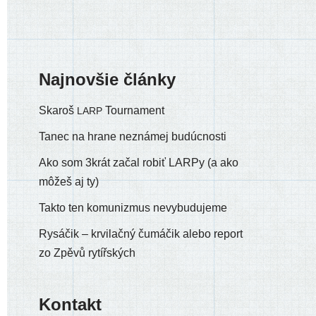
Najnovšie články
Skaroš
Tournament
LARP
Tanec na hrane neznámej budúcnosti
Ako som 3krát začal robiť LARPy (a ako
môžeš aj ty)
Takto ten komunizmus nevybudujeme
Rysáčik – krvilačný čumáčik alebo report
zo Zpěvů rytířských
Kontakt