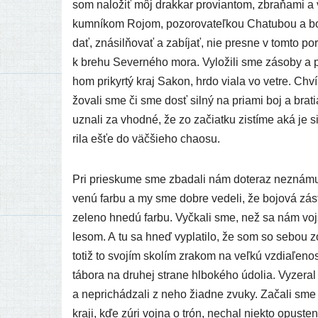
som nalo­žiť môj drak­kar pro­vian­tom, zbra­ňa­mi a v
kum­ní­kom Rojom, pozo­ro­va­teľ­kou Chatubou a boj
dať, zná­sil­ňo­vať a zabí­jať, nie pres­ne v tom­to po
k bre­hu Severného mora. Vyložili sme záso­by a post
hom pri­kyr­tý kraj Sakon, hrdo via­la vo vet­re. Chvíľ
žo­va­li sme či sme dosť sil­ný na pria­mi boj a bra­
uzna­li za vhod­né, že zo začiat­ku zis­tí­me aká je s
ri­la ešťe do väč­šie­ho chaosu.
Pri pries­ku­me sme zba­da­li nám dote­raz nezná­mu 
ve­nú far­bu a my sme dob­re vede­li, že bojo­vá z
zele­no hne­dú far­bu. Vyčkali sme, než sa nám voj­sk
lesom. A tu sa hneď vypla­ti­lo, že som so sebou zo
totiž to svo­jím sko­lím zra­kom na veľ­kú vzdia­ľe­nos
tábo­ra na dru­hej stra­ne hlbo­ké­ho údo­lia. Vyzer
a nepri­chá­dza­li z neho žiad­ne zvu­ky. Začali sm
kra­ji, kďe zúri voj­na o trón, nechal nie­kto opus­te­