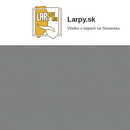
Preskočiť
Larpy.sk
na
Všetko o larpoch na Slovensku
obsah