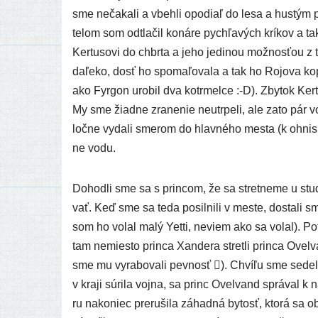
sme neča­ka­li a vbeh­li opo­diaľ do lesa a hus­tým 
telom som odtla­čil koná­re pych­ľa­vých krí­kov a ta
Kertusovi do chbr­ta a jeho jedi­nou mož­nos­ťou z te
daľe­ko, dosť ho spo­ma­ľo­va­la a tak ho Rojova kopi
ako Fyrgon uro­bil dva kotr­mel­ce :-D). Zbytok Kertu
My sme žiad­ne zra­ne­nie neu­tr­pe­li, ale zato pá
loč­ne vyda­li sme­rom do hlav­né­ho mes­ta (k ohnis
ne vodu.
Dohodli sme sa s prin­com, že sa stret­ne­me u stu
vať. Keď sme sa teda posil­ni­li v mes­te, dosta­li s
som ho volal malý Yetti, neviem ako sa volal). Poto
tam nemies­to prin­ca Xandera stret­li prin­ca Ovelva
sme mu vyra­bo­va­li pev­nosť ). Chvíľu sme sede­l
v kra­ji súri­la voj­na, sa princ Ovelvand sprá­val k
ru nako­niec pre­ru­ši­la záhad­ná bytosť, kto­rá sa