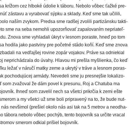
e sa krí­žom cez hlbo­ké údo­lie k tábo­ru. Nebolo vôbec ťaž­ké pre­
hnúť zásta­vu a vyra­bo­vať sýp­ku a skla­dy. Keď sme tak uči­li­li,
bolo naším zvy­kom. Predsa sme rad­šej zvo­li­li par­ti­zán­sku tak­ti­
re­to sme na seba nemoh­li upo­zor­ňo­vať zapa­lo­va­ním nepria­teľ­
má­du. Znova sme vyhla­da­li úkryt v les­nom poras­te, hneď po tom
sa hodi­la jako pas­tvi­ny pre počet­né stá­do koňí. Keď sme zno­va
ba­da­li na ved­ľaj­šej rovi­ne zopár voja­kov. Práve sa odnie­kial
a boj nepri­chá­dza­la do úva­hy. Hlavou mi pre­šla myš­lien­ka, čo keď
ľ­ku ležať v náru­čí mat­ky zeme a ukry­tý v trá­ve a les­nom poras­
uk pocho­du­jú­cej armá­dy. Nevedeli sme ju pres­nej­šie loka­li­zo­
 Keď som zva­žo­val že dám povel k pre­su­nu, Roj a Chatuba ma
bojov­ník. Ihneď som zave­lil nech sa všet­ci pri­kr­čia k zemi ešte
 sme­rom a my všet­ci už sme boli pri­pra­ve­ný na to, že bude nut­
si nás nevši­mol (pre­šiel oko­lo nás asi tak na 5 met­rov a neod­ha­
ho tábo­ra nebo­lo vôbec pochýb, ten­to bojov­ník sa urči­te vra­cal
stro­mov sme­rom odkial pri­šiel bojovník.