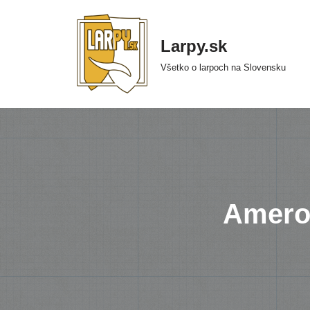
Preskočiť
Larpy.sk
na
Všetko o larpoch na Slovensku
obsah
Ameron