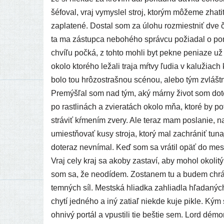
šéfo­val, vraj vymys­lel stroj, kto­rým môže­me zha­
zapla­te­né. Dostal som za úlo­hu roz­miest­niť dve 
ta ma zástup­ca nebo­hé­ho správ­cu požia­dal o pom
chví­ľu počká, z toh­to moh­li byt pek­ne penia­ze už
oko­lo kto­ré­ho leža­li tra­ja mŕt­vy ľudia v kalu­žiac
bolo tou hrô­zo­straš­nou scé­nou, ale­bo tým zvlášt
Premýšľal som nad tým, aký már­ny život som dote­r
po rast­li­nách a zvie­ra­tách oko­lo mňa, kto­ré by 
strá­viť kŕme­ním zve­ry. Ale teraz mam posla­nie, 
umiest­ňo­vať kusy stro­ja, kto­rý mal zachrá­niť tuna
dote­raz nevní­mal. Keď som sa vrá­til opäť do mes­ta
Vraj cely kraj sa ako­by zasta­ví, aby mohol oko­li­
som sa, že neodí­dem. Zostanem tu a budem chrá­niť 
tem­ných síl. Mestská hliad­ka zahliad­la hľa­da­ný
chy­tí jed­né­ho a iný zatiaľ nie­kde kuje pik­le. Kým s
ohni­vý por­tál a vpus­ti­li tie beš­tie sem. Lord démo­