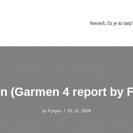
Nevieš, čo je to larp
 (Garmen 4 report by 
by
Fyrgon
25. 11. 2009