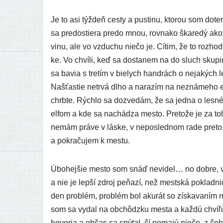
Je to asi týž­deň ces­ty a pus­ti­nu, kto­rou som dote­
sa pre­dos­tie­ra pre­do mnou, rov­na­ko ška­re­dý ak
vi­nu, ale vo vzdu­chu nie­čo je. Cítim, že to roz­ho
ke. Vo chví­li, keď sa dosta­nem na do sluch sku­pi
sa bavia s tre­tím v bie­lych han­drách o neja­kých 
Našťastie netr­vá dlho a nara­zím na nezná­me­ho el
chrb­te. Rýchlo sa dozve­dám, že sa jed­na o les­né
elfom a kde sa nachá­dza mes­to. Pretože je za toho
nemám prá­ve v lás­ke, v nepo­sled­nom rade pre­to, ž
a pokra­ču­jem k mestu.
Úbohejšie mes­to som snáď nevi­del… no dob­re, v
a nie je lep­ší zdroj peňa­zí, než mest­ská poklad­
den prob­lém, prob­lém bol aku­rát so zís­ka­va­ním n
som sa vydal na obchôdz­ku mes­ta a kaž­dú chví­ľu
hovo­ria a občas sa spý­tal, čí nema­jú nie­čo, z čoho