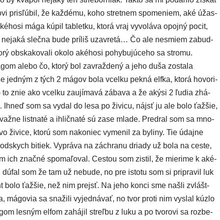
­vi pri­sľú­bil, že kaž­dé­mu, koho stret­nem spo­me­niem, aké úžas­
o­si mága kúpil tab­let­ku, kto­rá vraj vyvo­lá­va opoj­ný pocit,
 neja­ká sleč­na bude prí­liš uzav­re­tá… Čo ale nesmiem zabud­
rý obska­ko­va­li oko­lo aké­ho­si pohy­bu­jú­ce­ho sa stro­mu.
om ale­bo čo, kto­rý bol zavraž­de­ný a jeho duša zosta­la
e jed­ným z tých 2 mágov bola vcel­ku pek­ná elf­ka, kto­rá hovo­ri­
 – to znie ako vcel­ku zau­jí­ma­vá zába­va a že aký­si 2 ľudia zhá­
e. Ihneď som sa vydal do lesa po živi­cu, nájsť ju ale bolo ťaž­šie,
­važ­ne list­na­té a ihlič­na­té sú zase mla­de. Predral som sa mno­
vo živi­ce, kto­rú som nako­niec vyme­nil za byli­ny. Tie údaj­ne
s­pod­skych bitiek. Vypráva na záchra­nu dria­dy už bola na ces­te,
om ich znač­né spo­ma­ľo­val. Cestou som zis­til, že mie­ri­me k aké­
čo, dúfal som že tam už nebu­de, no pre isto­tu som si pri­pra­vil luk
nt bolo ťaž­šie, než nim prejsť. Na jeho kon­ci sme našli zvlášt­
, mágo­via sa sna­ži­li vyjed­ná­vať, no tvor pro­ti nim vyslal kúz­lo
gom les­ným elfom zahá­jil streľ­bu z luku a po tvo­ro­vi sa roz­be­