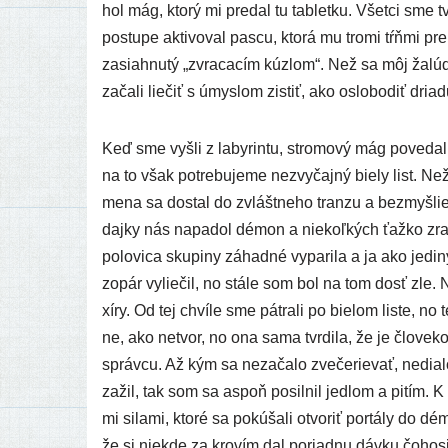
hol mág, kto­rý mi pre­dal tu tab­let­ku. Všetci sme 
postu­pe akti­vo­val pas­cu, kto­rá mu tro­mi tŕň­mi pr
zasia­hnu­tý „zvra­ca­cím kúzlom“. Než sa môj žalú­d
zača­li lie­čiť s úmys­lom zis­tiť, ako oslo­bo­diť dria
Keď sme vyšli z laby­rin­tu, stro­mo­vý mág pove­dal, 
na to však potre­bu­je­me nezvy­čaj­ný bie­ly list. Ne
mena sa dostal do zvlášt­ne­ho tran­zu a bez­myš­lien
daj­ky nás napa­dol démon a nie­koľ­kých ťaž­ko zra­
polo­vi­ca sku­pi­ny záhad­né vypa­ri­la a ja ako jedi
zopár vylie­čil, no stá­le som bol na tom dosť zle. Naš
xí­ry. Od tej chví­le sme pát­ra­li po bie­lom lis­te, 
ne, ako netvor, no ona sama tvr­di­la, že je člo­ve­
správ­cu. Až kým sa neza­ča­lo zve­če­rie­vať, nedia
zažil, tak som sa aspoň posil­nil jed­lom a pitím. K v
mi sila­mi, kto­ré sa pokú­ša­li otvo­riť por­tá­ly do 
že si nie­kde za kro­vím dal poriad­nu dáv­ku čoho­s