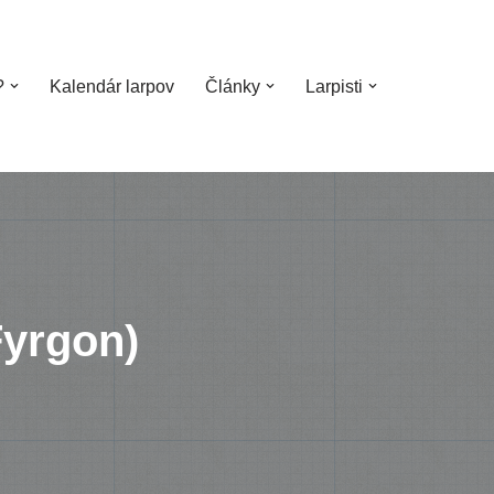
?
Kalendár larpov
Články
Larpisti
Fyrgon)