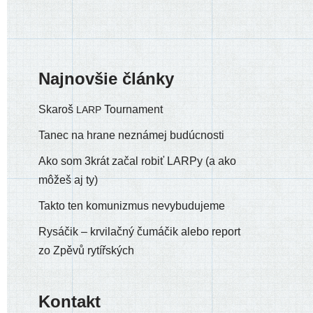
Najnovšie články
Skaroš
Tournament
LARP
Tanec na hrane neznámej budúcnosti
Ako som 3krát začal robiť LARPy (a ako
môžeš aj ty)
Takto ten komunizmus nevybudujeme
Rysáčik – krvilačný čumáčik alebo report
zo Zpěvů rytířských
Kontakt