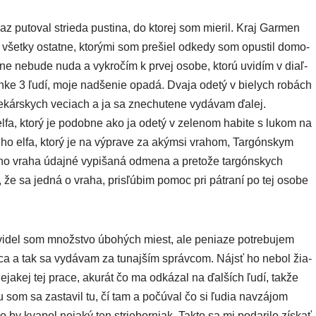
raz puto­val strie­da pus­ti­na, do kto­rej som mie­ril. Kraj Garmen
o všet­ky ostat­ne, kto­rý­mi som pre­šiel odke­dy som opus­til domo­
d­ne nebu­de nuda a vykro­čím k prvej oso­be, kto­rú uvi­dím v diaľ­
n­ke 3 ľudí, moje nad­še­nie opa­dá. Dvaja ode­tý v bie­lych robách
lekár­skych veciach a ja sa zne­chu­te­ne vydá­vam ďalej.
fa, kto­rý je podob­ne ako ja ode­tý v zele­nom habi­te s lukom na
­ho elfa, kto­rý je na výpra­ve za akým­si vra­hom, Targónskym
 vra­ha údaj­né vypi­ša­ná odme­na a pre­to­že tar­gón­skych
e sa jed­ná o vra­ha, pri­sľú­bim pomoc pri pát­ra­ní po tej oso­be
idel som množ­stvo úbo­hých miest, ale penia­ze potre­bu­jem
ni­ca a tak sa vydá­vam za tunaj­ším správ­com. Nájsť ho nebol žia­
eja­kej tej pra­ce, aku­rát čo ma odká­zal na ďal­ších ľudí, tak­že
 som sa zasta­vil tu, čí tam a počú­val čo si ľudia navzá­jom
 by kva­pol neja­ký ten strie­bor­niak. Takto sa mi poda­ri­lo zís­kať