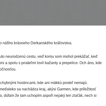
mo náš­ho krás­ne­ho Derkanského kráľovstva.
uto neuro­dze­nú ces­tu, veď komu som mohol pre­ká­žať, keď
i a spo­lu s pria­teľ­mi lovil bažan­ty a pre­pe­li­ce. Och áno, kde
oločnosťou.
chyb­ný­mi hos­tin­ca­mi, kde ani mäk­kú posteľ nema­jú.
eďa­le­ko sa nachá­dza kraj, aký­si Garmen, kde prí­le­ži­tosť
No, dúfam že tam ucho­pím aspoň neja­ký ten zla­ťák, nech si