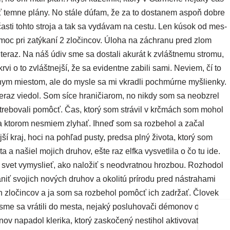
tiť tem­ne plá­ny. No stá­le dúfam, že za to dosta­nem aspoň dob­re
čas­ti toh­to stro­ja a tak sa vydá­vam na ces­tu. Len kúsok od mes­
oc pri zatý­ka­ní 2 zlo­čin­cov. Úloha na záchra­nu pred zlom
 teraz. Na náš údiv sme sa dosta­li aku­rát k zvlášt­ne­mu stro­mu,
h krvi o to zvlášt­nej­ší, že sa evi­den­tne zabi­li sami. Neviem, čí to
­nym mies­tom, ale do mys­le sa mi vkrad­li pochmúr­ne myš­lien­ky.
az vie­dol. Som síce hra­ni­čia­rom, no nikdy som sa neobz­rel
potre­bo­va­li pomôcť. Čas, kto­rý som strá­vil v krč­mách som mohol
na kto­rom nesmiem zly­hať. Ihneď som sa roz­be­hol a začal
j­ší kraj, hoci na pohľad pus­ty, pred­sa plný živo­ta, kto­rý som
 a našiel mojich dru­hov, ešte raz elf­ka vysvet­li­la o čo tu ide.
tý svet vymys­lieť, ako nalo­žiť s neod­vrat­nou hroz­bou. Rozhodol
svo­jich nových dru­hov a oko­li­tú prí­ro­du pred nástra­ha­mi
ch zlo­čin­cov a ja som sa roz­be­hol pomôcť ich zadr­žať. Človek
me sa vrá­ti­li do mes­ta, neja­ký poslu­ho­va­či démo­nov otvo­ri­li
nov napa­dol kle­ri­ka, kto­rý zasko­če­ný nesti­hol akti­vo­vať stroj