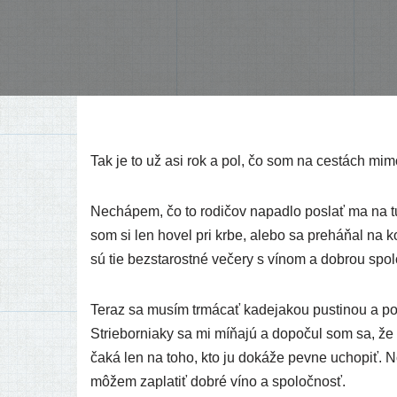
Tak je to už asi rok a pol, čo som na ces­tách mi
Nechápem, čo to rodi­čov napad­lo poslať ma na t
som si len hovel pri krbe, ale­bo sa pre­há­ňal na kon
sú tie bez­sta­rost­né veče­ry s vínom a dob­rou sp
Teraz sa musím trmá­cať kade­ja­kou pus­ti­nou a po
Strieborniaky sa mi míňa­jú a dopo­čul som sa, že n
čaká len na toho, kto ju doká­že pev­ne ucho­piť. 
môžem zapla­tiť dob­ré víno a spoločnosť.