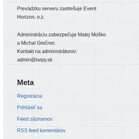
Prevádzku ser­ve­ru zastre­šu­je Event
Horizon, o.z.
Administráciu zabez­pe­ču­je Matej Moško
a Michal Grečner.
Kontakt na admi­nis­trá­to­rov:
admin@larpy.sk
Meta
Registrácia
Prihlásiť sa
Feed záznamov
RSS feed komentárov