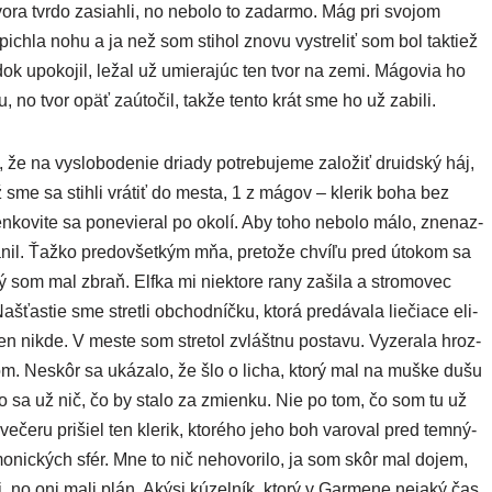
tvo­ra tvrdo zasiah­li, no nebo­lo to zadar­mo. Mág pri svo­jom
e­pich­la nohu a ja než som sti­hol zno­vu vystre­liť som bol tak­tiež
ok upo­ko­jil, ležal už umie­ra­júc ten tvor na zemi. Mágovia ho
­du, no tvor opäť zaú­to­čil, tak­že ten­to krát sme ho už zabili.
že na vyslo­bo­de­nie dria­dy potre­bu­je­me zalo­žiť dru­id­ský háj,
ž sme sa stih­li vrá­tiť do mes­ta, 1 z mágov – kle­rik boha bez
­ko­vi­te sa pone­vie­ral po oko­lí. Aby toho nebo­lo málo, zne­naz­
nil. Ťažko pre­dov­šet­kým mňa, pre­to­že chví­ľu pred úto­kom sa
­ný som mal zbraň. Elfka mi nie­kto­re rany zaši­la a stro­mo­vec
ťastie sme stret­li obchod­níč­ku, kto­rá pre­dá­va­la lie­čia­ce eli­
no ten nikde. V mes­te som stre­tol zvlášt­nu posta­vu. Vyzerala hroz­
kom. Neskôr sa uká­za­lo, že šlo o licha, kto­rý mal na muš­ke dušu
­lo sa už nič, čo by sta­lo za zmien­ku. Nie po tom, čo som tu už
eče­ru pri­šiel ten kle­rik, kto­ré­ho jeho boh varo­val pred tem­ný­
démo­nic­kých sfér. Mne to nič neho­vo­ri­lo, ja som skôr mal dojem,
i, no oni mali plán. Akýsi kúzel­ník, kto­rý v Garmene neja­ký čas