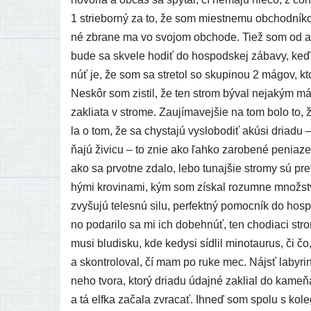
1 strie­bor­ný za to, že som miest­ne­mu obchod­ní­ko
né zbra­ne ma vo svo­jom obcho­de. Tiež som od aké­h
bude sa skve­le hodiť do hos­pod­skej zába­vy, keď
núť je, že som sa stre­tol so sku­pi­nou 2 mágov, kto­
Neskôr som zis­til, že ten strom býval neja­kým mág
zaklia­ta v stro­me. Zaujímavejšie na tom bolo to, ž
la o tom, že sa chys­ta­jú vyslo­bo­diť akú­si dria­du
ňa­jú živi­cu – to znie ako ľah­ko zaro­be­né penia­z
ako sa prvot­ne zda­lo, lebo tunaj­šie stro­my sú pre
hý­mi kro­vi­na­mi, kým som zís­kal roz­um­ne množ­st
zvy­šu­jú teles­nú silu, per­fekt­ný pomoc­ník do ho
no poda­ri­lo sa mi ich dobe­hnúť, ten cho­dia­ci str
mu­si blu­dis­ku, kde kedy­si síd­lil mino­tau­rus, či 
a skon­tro­lo­val, čí mam po ruke mec. Nájsť laby­ri
ne­ho tvo­ra, kto­rý dria­du údaj­né zaklial do kame­ňa
a tá elf­ka zača­la zvra­cať. Ihneď som spo­lu s kole­