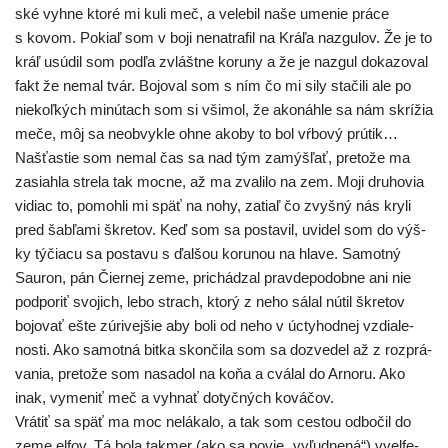
ské vyh­ne kto­ré mi kuli meč, a vele­bil naše ume­nie prá­ce
s kovom. Pokiaľ som v boji nena­tra­fil na Kráľa naz­gu­lov. Že je to
kráľ usú­dil som pod­ľa zvlášt­ne koru­ny a že je naz­gul doka­zo­val
fakt že nemal tvár. Bojoval som s ním čo mi sily sta­či­li ale po
nie­koľ­kých minú­tach som si vši­mol, že ako­náh­le sa nám skrí­žia
meče, môj sa neob­vyk­le ohne ako­by to bol vŕbo­vý prú­tik…
Našťastie som nemal čas sa nad tým zamýš­ľať, pre­to­že ma
zasiah­la stre­la tak moc­ne, až ma zva­li­lo na zem. Moji dru­ho­via
vidiac to, pomoh­li mi späť na nohy, zatiaľ čo zvyš­ný nás kry­li
pred šab­ľa­mi škre­tov. Keď som sa posta­vil, uvi­del som do výš­
ky týčia­cu sa posta­vu s ďal­šou koru­nou na hla­ve. Samotný
Sauron, pán Čiernej zeme, pri­chá­dzal prav­de­po­dob­ne ani nie
pod­po­riť svo­jich, lebo strach, kto­rý z neho sálal nútil škre­tov
bojo­vať ešte zúri­vej­šie aby boli od neho v úcty­hod­nej vzdia­le­
nos­ti. Ako samot­ná bit­ka skon­či­la som sa dozve­del až z roz­prá­
va­nia, pre­to­že som nasa­dol na koňa a cvá­lal do Arnoru. Ako
inak, vyme­niť meč a vyhnať dotyč­ných kováčov.
Vrátiť sa späť ma moc nelá­ka­lo, a tak som ces­tou odbo­čil do
zeme elfov. Tá bola tak­mer (ako sa povie „vyľud­ne­ná“) vyel­fe­