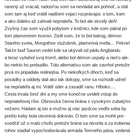
rane­ný už vra­ca­li, rados­ťou som sa nevlá­dal ani pohnúť, a stál
som tam aj keď vrá­ti­li nad­še­ní voja­ci roz­prá­va­júc o tom, kam
a ako ďale­ko až zahna­li nepria­te­ľa. To bol ale skve­lý deň!
Zvyšný čas som využil poby­tom v kniž­ni­ci, kde som pát­ral po
tom pla­men­nom tvo­ro­vi. Zistil som, že to bol bal­rog, démon
Starého sve­ta, Morgothov slu­žob­ník, pla­men­ná met­la… Pekne!
Takže buď Sauron vedel kde sa uký­va­li od pádu Angbandu
a teraz vytia­hol svoj tromf, ale­bo bol démon uspa­tý a nie­čo ale­
bo nie­kto ho pre­bu­di­lo. Túto alter­na­tí­vu som ale zavr­hol pre­to­že
prvá mi pri­pa­da­la reál­nej­šia. Po nie­koľ­kých dňoch, keď sa
posád­ky a oddie­ly dali ako tak doko­py, sme sa roz­hod­li udrieť
na nepria­te­ľa aj mi. Vrátiť úder a zasa­diť ranu. Hlboko.…
Cesta trva­la šesť dní a my sme koneč­ne uvi­de­li vstup do
nepria­te­ľo­vej ríše. Obrovská čier­na brá­na s vyso­ký­mi zuba­tý­mi
veža­mi. Hádam aj sto a mož­no aj viac jazd­cov ved­ľa seba by
pre­šlo keby bola otvo­re­ná doko­rán. O tom sme sa moh­li pre­
sved­čiť už o malú chvi­ľu pre­to­že brá­na sa otvo­ri­la a za trú­be­nia
rohov sta­diaľ vypo­cho­do­vá­va­la armá­da Temného pána, vede­ná