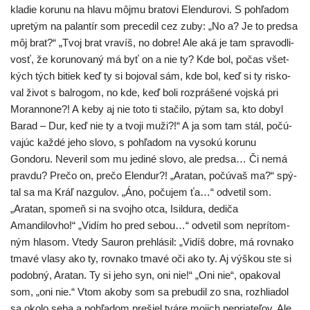
kla­die koru­nu na hla­vu môj­mu bra­to­vi Elendurovi. S pohľa­dom
upre­tým na palan­tír som pre­ce­dil cez zuby: „No a? Je to pred­sa
môj brat?“ „Tvoj brat vra­víš, no dob­re! Ale aká je tam spra­vod­li­
vosť, že koru­no­va­ný má byť on a nie ty? Kde bol, počas všet­
kých tých bitiek keď ty si bojo­val sám, kde bol, keď si ty ris­ko­
val život s bal­ro­gom, no kde, keď boli rozp­rá­še­né voj­ská pri
Morannone?! A keby aj nie toto ti sta­či­lo, pýtam sa, kto dobyl
Barad – Dur, keď nie ty a tvo­ji muži?!“ A ja som tam stál, počú­
va­júc kaž­dé jeho slo­vo, s pohľa­dom na vyso­kú koru­nu
Gondoru. Neveril som mu jedi­né slo­vo, ale pred­sa… Či nemá
prav­du? Prečo on, pre­čo Elendur?! „Aratan, počú­vaš ma?“ spý­
tal sa ma Kráľ naz­gu­lov. „Áno, poču­jem ťa…“ odve­til som.
„Aratan, spo­meň si na svoj­ho otca, Isildura, dedi­ča
Amandilovho!“ „Vidím ho pred sebou…“ odve­til som neprí­tom­
ným hla­som. Vtedy Sauron pre­hlá­sil: „Vidíš dob­re, má rov­na­ko
tma­vé vla­sy ako ty, rov­na­ko tma­vé oči ako ty. Aj výš­kou ste si
podob­ný, Aratan. Ty si jeho syn, oni nie!“ „Oni nie“, opa­ko­val
som, „oni nie.“ Vtom ako­by som sa pre­bu­dil zo sna, roz­hlia­dol
sa oko­lo seba a pohľa­dom pre­šiel tvá­re mojich nepria­te­ľov. Ale