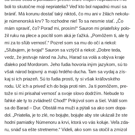
boli to sku­toč­ne moji nepria­te­lia? Veď kto bol napad­nú musí sa
brá­niť. Má koru­nu dostať taký nik­toš, čo mu ani v žilách neko­lu­
je núme­nor­ská krv? To roz­hod­ne nie! To sa nesmie stať. „Čo
mám spra­viť, čo? Poraď mi, pro­sím!“ Sauron mi pria­teľ­sky polo­
žil ruku na ple­ce a pocí­til som aká je ťaž­ká. „Pomôžem ti, ale ty
mi za to sľúb ver­nosť.“ Pozrel som sa mu do očí a rie­kol:
„Sľubujem, je tvo­ja!“ Sauron sa vztý­čil a rie­kol: „Dobre teda,
vedz, že jes­tvu­je národ na Juhu, Harad sa volá a obý­va kra­je
ďale­ko pod Mordorom. Jeho ľudia hovo­ria iným jazy­kom, sú to
však národ bojov­ný a majú hrdé­ho ducha. Tam sa vydaj a zís­
kaj si ich pria­zeň. Sú to ľudia pros­tí, ty si však krá­ľov­ské­ho
rodu. Uč ich a pri­veď ich do boja pro­ti nim. Ja ti pomô­žem, pre­
to­že si mi pri­sa­hal ver­nosť a svo­je slo­vo dodr­žím. Nebude to
ľah­ké ale ty to zvlád­neš! Choď!“ Prikývol som a šiel. Vrátil som
sa do Barad – Dur. Obstáli ma muži a pýta­li sa ako som dopa­
dol. „Priatelia, je to zlé, no bojuj­te, bojuj­te aby ste uká­za­li že ste
hod­ní pamiat­ky Númenoru a krvi, kto­rá vo vás kolu­je. Veľa zda­
ru, snáď sa ešte stret­ne­me.“ Videli, ako som sa oto­čil a zmi­zol