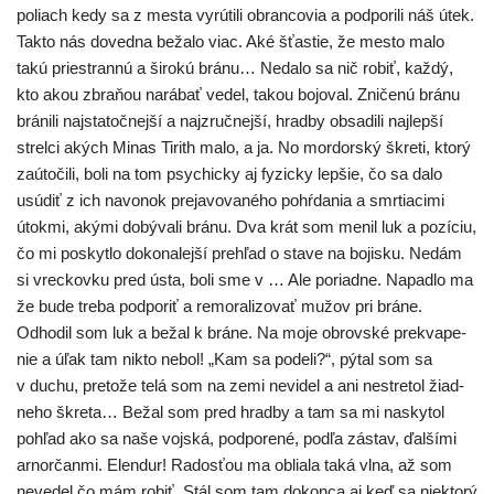
poliach kedy sa z mes­ta vyrú­ti­li obran­co­via a pod­po­ri­li náš útek.
Takto nás doved­na beža­lo viac. Aké šťas­tie, že mes­to malo
takú prie­stran­nú a širo­kú brá­nu… Nedalo sa nič robiť, kaž­dý,
kto akou zbra­ňou nará­bať vedel, takou bojo­val. Zničenú brá­nu
brá­ni­li naj­sta­toč­nej­ší a najz­ruč­nej­ší, hrad­by obsa­di­li naj­lep­ší
strel­ci akých Minas Tirith malo, a ja. No mor­dor­ský škre­ti, kto­rý
zaú­to­či­li, boli na tom psy­chic­ky aj fyzic­ky lep­šie, čo sa dalo
usú­diť z ich navo­nok pre­ja­vo­va­né­ho pohŕda­nia a smr­tia­ci­mi
útok­mi, aký­mi dobý­va­li brá­nu. Dva krát som menil luk a pozí­ciu,
čo mi poskyt­lo doko­na­lej­ší pre­hľad o sta­ve na bojis­ku. Nedám
si vrec­kov­ku pred ústa, boli sme v … Ale poriad­ne. Napadlo ma
že bude tre­ba pod­po­riť a remo­ra­li­zo­vať mužov pri brá­ne.
Odhodil som luk a bežal k brá­ne. Na moje obrov­ské prek­va­pe­
nie a úľak tam nikto nebol! „Kam sa pode­li?“, pýtal som sa
v duchu, pre­to­že telá som na zemi nevi­del a ani nestre­tol žiad­
ne­ho škre­ta… Bežal som pred hrad­by a tam sa mi nasky­tol
pohľad ako sa naše voj­ská, pod­po­re­né, pod­ľa zástav, ďal­ší­mi
arnor­čan­mi. Elendur! Radosťou ma oblia­la taká vlna, až som
neve­del čo mám robiť. Stál som tam dokon­ca aj keď sa nie­kto­rý