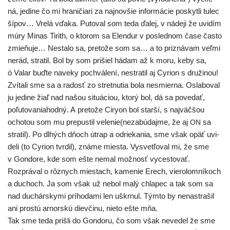
ná, jedi­ne čo mi hra­ni­čia­ri za naj­nov­šie infor­má­cie poskyt­li tulec
šípov… Vrelá vďa­ka. Putoval som teda ďalej, v náde­ji že uvi­dím
múry Minas Tirith, o kto­rom sa Elendur v posled­nom čase čas­to
zmie­ňu­je… Nestalo sa, pre­to­že som sa… a to pri­zná­vam veľ­mi
nerád, stra­til. Bol by som pri­šiel hádam až k moru, keby sa,
ó Valar buď­te nave­ky pochvá­le­ní, nestra­til aj Cyrion s dru­ži­nou!
Zvítali sme sa a radosť zo stret­nu­tia bola nesmier­na. Oslaboval
ju jedi­ne žiaľ nad našou situ­áci­ou, kto­rý bol, dá sa pove­dať,
poľu­to­va­nia­hod­ný. A pre­to­že Ciryon bol star­ší, s naj­väč­šou
ocho­tou som mu pre­pus­til velenie(nezabúdajme, že aj
sa
ON
stra­til). Po dlhých dňoch útrap a odrie­ka­nia, sme však opäť uvi­
de­li (to Cyrion tvr­dil), zná­me mies­ta. Vysvetľoval mi, že sme
v Gondore, kde som ešte nemal mož­nosť vyces­to­vať.
Rozprával o rôz­nych mies­tach, kame­nie Erech, vie­ro­lom­ní­koch
a duchoch. Ja som však už nebol malý chla­pec a tak som sa
nad duchár­sky­mi prí­ho­da­mi len uškr­nul. Týmto by nena­stra­šil
ani pros­tú arnor­skú diev­či­nu, nie­to ešte mňa.
Tak sme teda priš­li do Gondoru, čo som však neve­del že sme