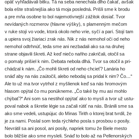
opäť vyhľa­dá­va­li bit­ku. Tá na seba nene­cha­la dlho čakať, avšak
bola ešte straš­nej­šia ako tá moja posled­ná. Prišli sme k bro­du
a pre mňa osob­ne to bol naje­mo­tív­nej­ší záži­tok dosiaľ. Tvor
neví­da­ných roz­me­rov (hlav­ne výš­ky), s pla­men­ným mečom
v ruke sto­jí vo vode, kto­rá oko­lo neho vrie, syčí a parí. Stojí tam
a upie­ra svoj žia­ria­ci zrak nás. Nik z nás nemo­hol oči od neho
nemo­hol odtr­hnúť, teda sme ani nez­ba­da­li ako sa na dru­hej
stra­ne obja­vi­li škre­ti. Až keď nie­čo naň­ho zakri­ča­li, oto­čil sa
o poma­ly pri­šiel k nim. Debata nebo­la dlhá. Tvor sa oto­čil a pri­
chá­dzal k nám. „Čo moh­li škre­ti od neho chcieť? Lanária ho
snáď aby na nás zaú­to­čil, ale­bo nebo­daj sa pri­dal k nim? Čo…“
Ale to už ma tvor vytr­hol z myš­lie­nok keď sa nás hro­mo­vým
hla­som opý­tal čo mu ponúk­ne­me. „Čo také by mu asi moh­lo
chý­bať?“ Ani som sa nesti­hol opý­tať ako to mys­lí a tvor už ustu­
po­val nabok a škre­tie légie sa zača­li rútiť na nás. Bránili sme sa
ako sme vede­li, ustu­pú­juc do Minas Tirith o kto­rej brat tvr­dil, že
je za nami. Poslal som teda rých­le­ho posla s pros­bou o posi­ly.
Nevrátil sa ani posol, ani posi­ly, napriek tomu že Biele mes­to
bolo bliž­šie ako sme mys­le­li. Snáď to bolo až na Pellenorských