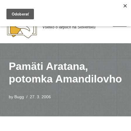
Preskočiť
Larpy.sk
na
Všetko o larpoch na Slovensku
obsah
Pamäti Aratana,
potomka Amandilovho
by
Bugg
27. 3. 2006