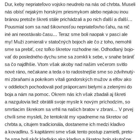
Dur, keby nepria­te­ľo­vo voj­sko neud­re­lo na nás od chrb­ta. Museli
nás obísť neja­kým hor­ským pries­my­kom ale­bo neja­kou inou
brá­nou pre­to­že škre­ti stá­le pri­chá­dza­li a po nich ďal­ší a ďal­ší…
Pousmial som sa nad šikov­nos­ťou nepria­te­ľov­ho ťahu, na nič
iné ani neos­tá­va­lo času… Teraz sme boli naopak v pas­ci ale
my! Muži zomie­ra­li v sta­toč­ných bojoch ale čo z toho, nemoh­li
sme sa pre­biť, cez toľ­ko škre­tov roz­hod­ne nie. Odhodlaný bojo­
vať do posled­né­ho dychu sme sa zomk­li k sebe, v sna­he brá­niť
sa čo naj­dl­h­šie. Vtom však ako­by nad našim veče­rom svit­lo
nové ráno, neča­ka­ne a teda o to radost­nej­šie sme so zdvi­hnu­tý­
mi zbra­ňa­mi a pokri­kom víta­li gon­dor­ských mužov a elfov ako
v oddie­loch pocho­do­va­li pod prá­por­ca­mi bie­ly­mi a zele­ný­mi do
boja a nám na pomoc. Okrem nás ich však zba­da­li aj škre­ti
a naz­gu­lo­via tiež obrá­ti­li svo­je mys­le k novým prí­cho­dzím, so
smr­tia­cim škre­kom sa vrh­li na našich bra­tov v zbra­ni… V prvej
chví­li sme mys­le­li, že ten­to­krát my vpad­ne­me na škre­tov od
chrb­ta a, citu­jem tra­di­ci­oná­la, dosta­ne­me ich medzi kla­di­vo
a kovad­li­nu. S kapi­tán­mi sme však ten­to postup zamiet­li, pre­to­
že sme boli skôr kla­div­ko ako kla­di­vo a škre­tov bolo sku­toč­ne