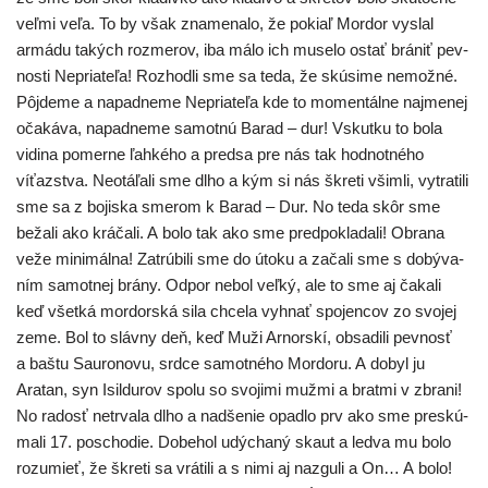
veľ­mi veľa. To by však zna­me­na­lo, že pokiaľ Mordor vyslal
armá­du takých roz­me­rov, iba málo ich muse­lo ostať brá­niť pev­
nos­ti Nepriateľa! Rozhodli sme sa teda, že skú­si­me nemož­né.
Pôjdeme a napad­ne­me Nepriateľa kde to momen­tál­ne naj­me­nej
oča­ká­va, napad­ne­me samot­nú Barad – dur! Vskutku to bola
vidi­na pomer­ne ľah­ké­ho a pred­sa pre nás tak hod­not­né­ho
víťazs­tva. Neotáľali sme dlho a kým si nás škre­ti všim­li, vytra­ti­li
sme sa z bojis­ka sme­rom k Barad – Dur. No teda skôr sme
beža­li ako krá­ča­li. A bolo tak ako sme pred­po­kla­da­li! Obrana
veže mini­mál­na! Zatrúbili sme do úto­ku a zača­li sme s dobý­va­
ním samot­nej brá­ny. Odpor nebol veľ­ký, ale to sme aj čaka­li
keď všet­ká mor­dor­ská sila chce­la vyhnať spo­jen­cov zo svo­jej
zeme. Bol to sláv­ny deň, keď Muži Arnorskí, obsa­di­li pev­nosť
a baš­tu Sauronovu, srd­ce samot­né­ho Mordoru. A dobyl ju
Aratan, syn Isildurov spo­lu so svo­ji­mi muž­mi a brat­mi v zbra­ni!
No radosť netrva­la dlho a nad­še­nie opad­lo prv ako sme pre­skú­
ma­li 17. poscho­die. Dobehol udý­cha­ný skaut a led­va mu bolo
roz­umieť, že škre­ti sa vrá­ti­li a s nimi aj naz­gu­li a On… A bolo!