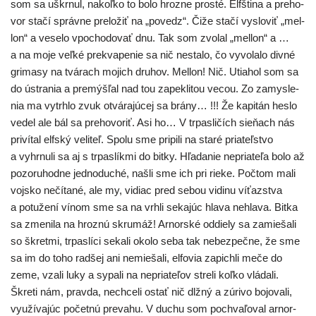
som sa uškr­nul, nakoľ­ko to bolo hroz­ne pros­té. Elfština a pre­ho­
vor sta­čí správ­ne pre­lo­žiť na „povedz“. Čiže sta­čí vyslo­viť „mel­
lon“ a vese­lo vpo­cho­do­vať dnu. Tak som zvo­lal „mel­lon“ a …
a na moje veľ­ké prek­va­pe­nie sa nič nesta­lo, čo vyvo­la­lo div­né
gri­ma­sy na tvá­rach mojich dru­hov. Mellon! Nič. Utiahol som sa
do ústra­nia a pre­mýš­ľal nad tou zapek­li­tou vecou. Zo zamys­le­
nia ma vytrh­lo zvuk otvá­ra­jú­cej sa brá­ny… !!! Že kapi­tán hes­lo
vedel ale bál sa pre­ho­vo­riť. Asi ho… V trpas­li­čích sie­ňach nás
pri­ví­tal elfs­ký veli­teľ. Spolu sme pri­pi­li na sta­ré pria­teľ­stvo
a vyhr­nu­li sa aj s trpas­lík­mi do bit­ky. Hľadanie nepria­te­ľa bolo až
pozo­ru­hod­ne jed­no­du­ché, našli sme ich pri rie­ke. Počtom mali
voj­sko nečí­ta­né, ale my, vidiac pred sebou vidi­nu víťazs­tva
a potu­že­ní vínom sme sa na vrh­li seka­júc hla­va nehla­va. Bitka
sa zme­ni­la na hroz­nú skru­máž! Arnorské oddie­ly sa zamie­ša­li
so škret­mi, trpas­lí­ci seka­li oko­lo seba tak nebez­peč­ne, že sme
sa im do toho rad­šej ani nemie­ša­li, elfo­via zapich­li meče do
zeme, vza­li luky a sypa­li na nepria­te­ľov stre­li koľ­ko vlá­da­li.
Škreti nám, prav­da, nech­ce­li ostať nič dlž­ný a zúri­vo bojo­va­li,
využí­va­júc počet­nú pre­va­hu. V duchu som pochva­ľo­val arnor­