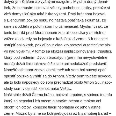
dotyč­ným Kráľom a zvyš­ný­mi naz­gul­mi. Myslím dra­hý den­ní­
ček, že nemu­sím opi­so­vať všet­ky pod­rob­nos­ti bit­ky, pre­to­že si
vieš domys­lieť ako taká bit­ka vyze­rá. Prvý krát som bojo­val
s Elendurom bok po boku, no nasta­la opäť taká skru­máž, že
sme sa odde­li­li a potom som ho už nena­šiel. Myslím však, že
ten­to kon­flikt pred Morannonom zobra­li obe stra­ny smr­teľ­ne
váž­ne a odvte­dy sa bojo­va­lo o kaž­dú piaď zeme. Nik nech­cel
ustú­piť ani o krok, pokiaľ bol nie­kto kto pre­vzal auto­ri­ta­tív­ne slo­
vo nad vojak­mi. V tom­to sa uká­za­li naj­dis­cip­li­no­va­nej­ší trpas­lí­ci,
kto­rý pod vede­ním Dvoch bra­da­tých (pre mňa nevys­lo­vi­teľ­né
mená) drža­li línie tak rov­né že si to ani nedo­ká­žeš pred­sta­viť.
Nanešťastie som zno­va zlo­mil meč tak som bol núte­ný opäť
opus­tiť bojis­ko a vrá­tiť sa do Arnoru. Vtedy som to ešte neve­del,
ale to bolo napo­sle­dy čo som pre­chá­dzal oko­lo Amon Sul, napo­
sle­dy som videl náš kle­not, našu Vežu…
Naši stá­le drža­li Čiernu brá­nu, bojo­va­li urput­ne, s vidi­nou tri­um­fu
kto­rý sa nepo­da­ril ich otcom a sta­rým otcom a mož­no ani
otcom ich otcov, koneč­ne tla­či­li nepria­te­ľa do jeho vlast­nej
zeme! Možno by sme sa boli pre­bo­jo­va­li až k samot­nej Barad –