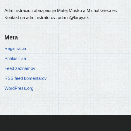
Administráciu zabez­pe­ču­je Matej Moško a Michal Grečner.
Kontakt na admi­nis­trá­to­rov: admin@larpy.sk
Meta
Registrácia
Prihlásiť sa
Feed záznamov
RSS feed komentárov
WordPress.org
Ľudia