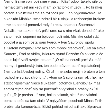
Nemohli sme von, boli sme v pas­ci. Klásť odpor takej­to sile by
nema­lo zmy­sel ani keby mám 2krát toľ­ko mužov… Po krát­kej
pora­de s veli­teľ­mi sme sa roz­hod­li pre… eh, vyjed­ná­va­nie. Ja
a kapi­tán Mishike, sme zobra­li bie­lu vlaj­ku a roz­hod­ným kro­kom
sme sa pobra­li pome­dzi rady škre­tov pria­mo k Sauronovi.
Nebáli sme sa zomrieť, priš­li sme sa s ním však dohod­núť ako
sa to medzi súper­mi na bojo­vom poli robí. Mishike ostal stáť
opo­diaľ a ja som ostal sám tvá­rou v tvár Sauronovi spo­lu
s Kráľom naz­gu­lov. Prv ako som mohol pre­ho­vo­riť, ujal sa slo­va
Sauron: „ Rád ťa vidím, Isildurov synu! Poznám ťa a viem o čo
sa usi­lu­ješ voči svo­jim bra­tom!“ „O nič sa neusi­lu­jem! Ak máš
na mys­li gon­dor­ský trón, ten bude prá­vom pat­riť naj­sta­toč­nej­
šie­mu z krá­ľov­skej rodi­ny. Či už mne ale­bo mojim bra­tom o tom
roz­hod­ne správ­ca tró­nu…“ , vtom sa Sauron zasmial: „Tak naj­
sta­toč­nej­šie­mu? Niečo ti uká­žem, poto­mok Elendilov ak máš
samoz­rej­me dosť sily sa poze­rať“ a vytia­hol s braš­ny akú­si
guľu. „To je pred­sa…“ Áno, bol to palan­tír, ale už ma vtia­hol
obraz a to čo sa tam dia­lo. V naj­vyš­šom poscho­dí Minas Tirith
pre­bie­ha­la koru­no­vá­cia. Bližší pohľad mi odha­lil, ako Správca