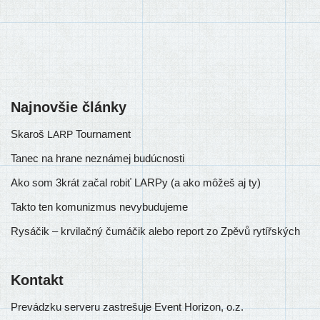
Najnovšie články
Skaroš
Tournament
LARP
Tanec na hrane neznámej budúcnosti
Ako som 3krát začal robiť LARPy (a ako môžeš aj ty)
Takto ten komunizmus nevybudujeme
Rysáčik – krvilačný čumáčik alebo report zo Zpěvů rytířských
Kontakt
Prevádzku ser­ve­ru zastre­šu­je Event Horizon, o.z.