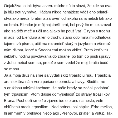
Odjakživa to tak býva a veru múd­re sú to slo­vá, že kde sa dva­
ja bijú tre­tí vyhrá­va. Hádam nikde nenáj­de­te väč­šie­ho pria­teľ­
stva ako medzi brat­mi a záro­veň od niko­ho rana nebo­lí tak ako
od bra­ta. Elendur je môj naj­star­ší brat, bol prvý čo mi uka­zo­val
ako sa drží meč a učil ma aj ako ho pou­ží­vať. Ciryon o tro­chu
mlad­ší od Elendura a len o tro­chu star­ší odo mňa mi odha­ľo­val
tajom­stvá pís­ma, učil ma roz­umieť sta­rým jazy­kom a vše­mož­
ným divom, kto­ré v Stredozemi mož­no vidieť. Preto keď v tú
nebla­hú hodi­nu povo­lá­va­nia do zbra­ne, po tom čo priš­li sprá­vy
z Juhu, nebál som sa, pre­to­že som vedel že moji bra­tia budú
so mnou.
Ja a moja dru­ži­na sme sa vyda­li skrz trpas­li­čiu ríšu. Trpasličia
archi­tek­tú­ra nám veru poriad­ne pomo­ta­la hla­vy. Blúdili sme
s dru­ži­nou taký­mi šach­ta­mi že naše bra­dy sa zača­li podo­bať
tým trpas­li­čím. Vtom ďal­šie dômy­sel­nosť zo stra­ny trpas­lí­kov.
Brána. Pochopili sme že zjav­ne ide o brá­nu na hes­lo, veľ­mi
obľú­be­nú medzi trpas­lík­mi. Nad brá­nou bol nápis: „Edro mel­lon,
hi ammen“ v pre­kla­de nie­čo ako „Prehovor, pria­teľ, a vstúp. Tak