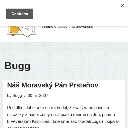
Preskočiť
Larpy.sk
na
Všetko o larpoch na Slovensku
obsah
Bugg
Náš Moravský Pán Prsteňov
by
Bugg
30. 5. 2007
Pod dlhej dobe som sa roz­ho­dol, že sa s vami pode­lím
o zážit­ky z našej ces­ty na Západ a mier­ne na Juh, pria­mo
k Veverskím Kníniciam, kde sme ako bra­da­tí „oga­ri“ bojo­va­li