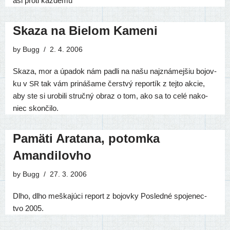
asi pro­ti každému
Skaza na Bielom Kameni
by
Bugg
2. 4. 2006
Skaza, mor a úpa­dok nám pad­li na našu naj­zná­mej­šiu bojov­
ku v
tak vám pri­ná­ša­me čerstvý repor­tík z tej­to akcie,
SR
aby ste si uro­bi­li struč­ný obraz o tom, ako sa to celé nako­
niec skončilo.
Pamäti Aratana, potomka
Amandilovho
by
Bugg
27. 3. 2006
Dlho, dlho meš­ka­jú­ci report z bojov­ky Posledné spo­je­nec­
tvo 2005.