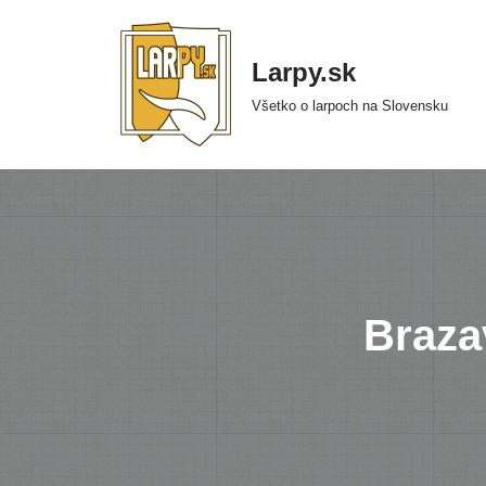
Preskočiť
Larpy.sk
na
Všetko o larpoch na Slovensku
obsah
Braza