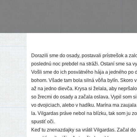
Dorazili sme do osa­dy, posta­va­li prí­stre­šok a za
posled­nú noc pre­bdel na strá­ži. Ostaní sme sa vy
Vošli sme do ich posvät­né­ho hája a jed­né­ho po dr
bohom. Všade tam bola sil­ná vôňa bylín. Skoro všet­ci
až na jed­no diev­ča. Krysa si žela­la, aby nepr­ša­l
so žrec­mi do osa­dy a zača­la osla­va. Vypil som si
vo dvo­j­iciach, ale­bo v hadí­ku. Marína ma zau­ja­la
la. Vilgardas prá­ve nebol na blíz­ku, tak som ju
spus­tiť oči.
Keď tu zne­naz­daj­ky sa vrá­til Vilgardas. Začal 