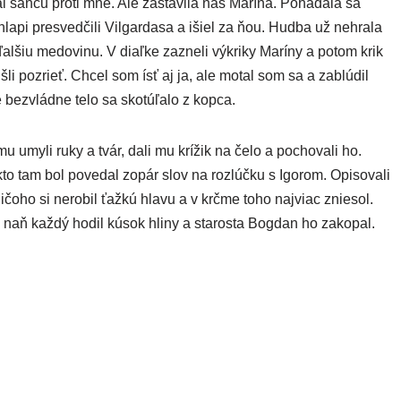
mal šan­cu pro­ti mne. Ale zasta­vi­la nás Marína. Pohádala sa
a­pi pre­sved­či­li Vilgardasa a išiel za ňou. Hudba už neh­ra­la
al­šiu medo­vi­nu. V diaľ­ke zazne­li výkri­ky Maríny a potom krik
li pozrieť. Chcel som ísť aj ja, ale motal som sa a zablú­dil
bez­vlád­ne telo sa sko­tú­ľa­lo z kopca.
y mu umy­li ruky a tvár, dali mu krí­žik na čelo a pocho­va­li ho.
 kto tam bol pove­dal zopár slov na roz­lúč­ku s Igorom. Opisovali
čo­ho si nero­bil ťaž­kú hla­vu a v krč­me toho naj­viac znie­sol.
 naň kaž­dý hodil kúsok hli­ny a sta­ros­ta Bogdan ho zakopal.