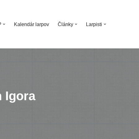
?
Kalendár larpov
Články
Larpisti
 Igora