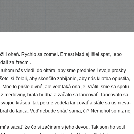
lo­ži­li oheň. Rýchlo sa zotmel. Ernest Madlej išiel spať, lebo
da­li za žrecmi.
u­hom nás vied­li do oltá­ra, aby sme pred­nies­li svo­je pros­by
 si žela­li, aby skon­či­lo zabí­ja­nie, aby nás kliat­ba opus­ti­la,
o. Mne to priš­lo div­né, ale veď taká ona je. Vrátili sme sa spo­lu
 z medo­vi­ny, hra­la hud­ba a zača­lo sa tan­co­vať. Tancovalo sa
 svo­jou krá­sou, tak pek­ne vede­la tan­co­vať a stá­le sa usmie­va­
 zobral do tan­ca. Veď nebu­de snáď sama, či? Nemohol som z nej
do mňa sácať, že čo si začí­nam s jeho devou. Tak som ho sotil