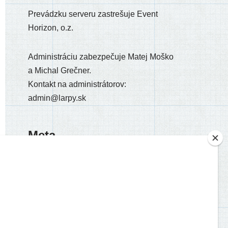
Prevádzku ser­ve­ru zastre­šu­je Event
Horizon, o.z.
Administráciu zabez­pe­ču­je Matej Moško
a Michal Grečner.
Kontakt na admi­nis­trá­to­rov:
admin@larpy.sk
Meta
Registrácia
Prihlásiť sa
Feed záznamov
RSS feed komentárov