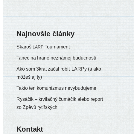
Najnovšie články
Skaroš
Tournament
LARP
Tanec na hrane neznámej budúcnosti
Ako som 3krát začal robiť LARPy (a ako
môžeš aj ty)
Takto ten komunizmus nevybudujeme
Rysáčik – krvilačný čumáčik alebo report
zo Zpěvů rytířských
Kontakt