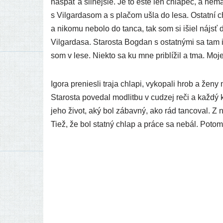
nas­päť a sil­nej­šie. Je to ešte len chla­pec, a ne
s Vilgardasom a s pla­čom ušla do lesa. Ostatní chl
a niko­mu nebo­lo do tan­ca, tak som si išiel nájsť ď
Vilgardasa. Starosta Bogdan s ostat­ný­mi sa tam iš
som v lese. Niekto sa ku mne pri­blí­žil a tma. Moje 
Igora pre­nies­li tra­ja chla­pi, vyko­pa­li hrob a žen
Starosta pove­dal mod­lit­bu v cudzej reči a kaž­dý
jeho život, aký bol zábav­ný, ako rád tan­co­val. Z ni
Tiež, že bol stat­ný chlap a prá­ce sa nebál. Potom