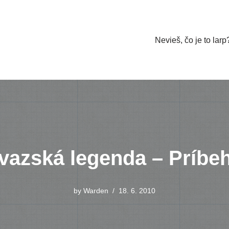
Nevieš, čo je to larp
vazská legenda – Príbeh
by
Warden
18. 6. 2010