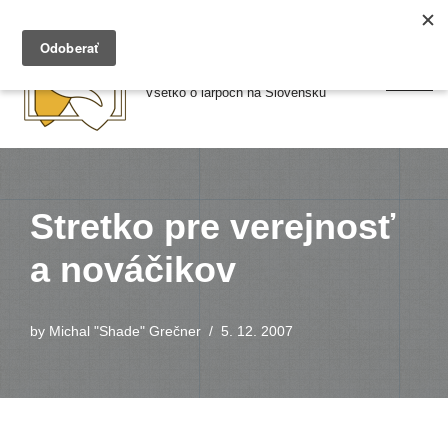
Preskočiť
Larpy.sk
na
Všetko o larpoch na Slovensku
obsah
Stretko pre verejnosť
a nováčikov
by
Michal "Shade" Grečner
5. 12. 2007