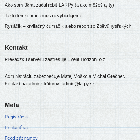
Ako som 3krát začal robiť LARPy (a ako môžeš aj ty)
Takto ten komunizmus nevybudujeme
Rysáčik – krvilačný čumáčik alebo report zo Zpěvů rytířských
Kontakt
Prevádzku ser­ve­ru zastre­šu­je Event Horizon, o.z.
Administráciu zabez­pe­ču­je Matej Moško a Michal Grečner.
Kontakt na admi­nis­trá­to­rov: admin@larpy.sk
Meta
Registrácia
Prihlásiť sa
Feed záznamov