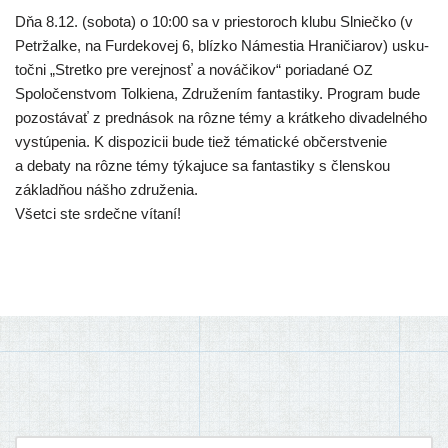
Dňa 8.12. (sobo­ta) o 10:00 sa v pries­to­roch klu­bu Slniečko (v
Petržalke, na Furdekovej 6, blíz­ko Námestia Hraničiarov) usku­
toč­ni „Stretko pre verej­nosť a nová­či­kov“ poria­da­né
OZ
Spoločenstvom Tolkiena, Združením fan­tas­ti­ky. Program bude
pozos­tá­vať z pred­ná­sok na rôz­ne témy a krát­ke­ho diva­del­né­ho
vystú­pe­nia. K dis­po­zi­cii bude tiež téma­tic­ké občerstve­nie
a deba­ty na rôz­ne témy týka­ju­ce sa fan­tas­ti­ky s člen­skou
základ­ňou náš­ho združenia.
Všetci ste srdeč­ne vítaní!