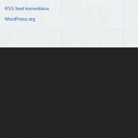
RSS feed komentárov
WordPress.org
Ľudia
Skupiny
Pridať podujatie
Pridať článok
Prevádzku serveru zastrešuje
Event Horizon
, o.z.
Administráciu zabezpečuje
Matej Moško
a Michal Grečner.
Kontakt na administrátorov: admin@larpy.sk
Icons created by Freepik - Flaticon