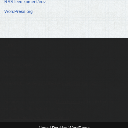
RSS feed komentárov
WordPress.org
Ľudia
Skupiny
Pridať podujatie
Pridať článok
Prevádzku serveru zastrešuje
Event Horizon
, o.z.
Administráciu zabezpečuje
Matej Moško
a Michal Grečner.
Kontakt na administrátorov: admin@larpy.sk
Icons created by Freepik - Flaticon
Neve
| Používa
WordPress