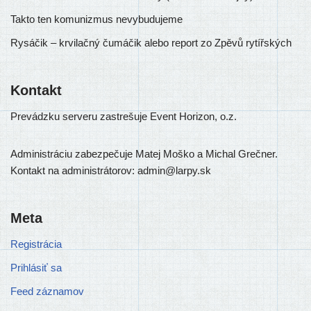
Takto ten komunizmus nevybudujeme
Rysáčik – krvilačný čumáčik alebo report zo Zpěvů rytířských
Kontakt
Prevádzku ser­ve­ru zastre­šu­je Event Horizon, o.z.
Administráciu zabez­pe­ču­je Matej Moško a Michal Grečner.
Kontakt na admi­nis­trá­to­rov: admin@larpy.sk
Meta
Registrácia
Prihlásiť sa
Feed záznamov