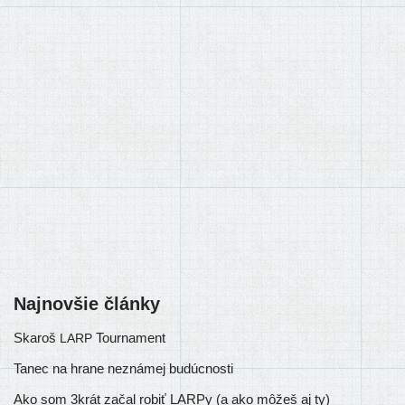
Najnovšie články
Skaroš
Tournament
LARP
Tanec na hrane neznámej budúcnosti
Ako som 3krát začal robiť LARPy (a ako môžeš aj ty)