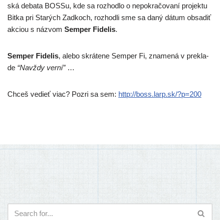
ská deba­ta BOSSu, kde sa roz­hod­lo o nepok­ra­čo­va­ní pro­jek­tu
Bitka pri Starých Zadkoch, roz­hod­li sme sa daný dátum obsa­diť
akci­ou s náz­vom
Semper Fidelis
.
Semper Fidelis
, ale­bo skrá­te­ne Semper Fi, zna­me­ná v pre­kla­
de
“Navždy ver­ní”
…
Chceš vedieť viac? Pozri sa sem:
http://​boss​.larp​.sk/​?​p​=​200