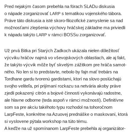
Pred neja­kým časom pre­beh­la na fórach SLADu dis­ku­sia
o nápa­de zor­ga­ni­zo­vať
s tema­ti­kou vojen­ské­ho tábo­ra.
LARP
Práve táto dis­ku­sia a isté sko­ro-filo­zo­fic­ké zamys­le­nie sa nad
mož­nos­ťa­mi zlep­še­nia výcho­vy hráčs­kej základ­ne ma pri­vied­li
k nápa­du taký­to
v rám­ci BOSSu zorganizovať.
LARP
Už prvá Bitka pri Starých Zadkoch uká­za­la nie­len dôle­ži­tosť
výcvi­ku hrá­čov naj­mä vo vše­voj­sko­vých oblas­tiach, ale aj fakt,
že taký­to výcvik môže byť skve­lým zážit­kom pre hrá­ča samot­
né­ho. No len si to pred­stav­te, nebo­lo by fajn mať tre­bárs na
Tordhane gar­du tvo­re­nú gar­dis­ta­mi, kto­rí na slo­vo poslú­cha­jú
svoj­ho veli­te­ľa, pri pri­jí­ma­ní roz­ka­zu sa netvá­ria ako­by prá­ve
zjed­li poka­ze­ný cit­rón a bojo­vé čin­nos­ti vyko­ná­va­jú radost­ne,
ale hlav­ne odbor­ne (teda aspoň v rám­ci mož­nos­tí). Definitívne
som sa pre akciu také­ho­to typu roz­ho­dol na toho­roč­nom
LarpFeste, kon­krét­ne na Azuovej pred­náš­ke o mas­ko­va­ní, kto­rá
si vyslo­ve­ne pýta­la works­hop na túto tému.
A keď­že na už spo­mí­na­nom LarpFeste pre­beh­la aj orga­ni­zá­tor­