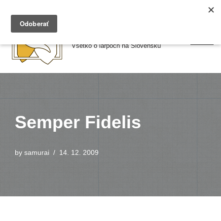
Preskočiť
Larpy.sk
na
Všetko o larpoch na Slovensku
obsah
Semper Fidelis
by
samurai
14. 12. 2009