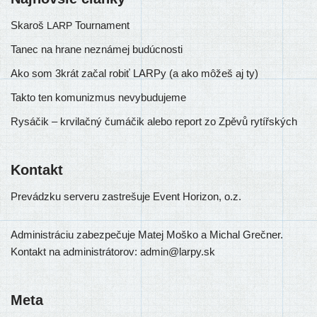
Skaroš
Tournament
LARP
Tanec na hrane neznámej budúcnosti
Ako som 3krát začal robiť LARPy (a ako môžeš aj ty)
Takto ten komunizmus nevybudujeme
Rysáčik – krvilačný čumáčik alebo report zo Zpěvů rytířských
Kontakt
Prevádzku ser­ve­ru zastre­šu­je Event Horizon, o.z.
Administráciu zabez­pe­ču­je Matej Moško a Michal Grečner.
Kontakt na admi­nis­trá­to­rov: admin@larpy.sk
Meta