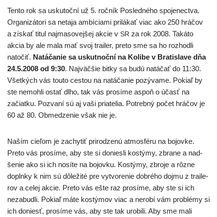
Tento rok sa usku­toč­ní už 5. roč­ník Posledného spo­je­nec­tva.
Organizátori sa neta­ja ambí­cia­mi pri­lá­kať viac ako 250 hrá­čov
a zís­kať titul naj­ma­so­vej­šej akcie v
za rok 2008. Takáto
SR
akcia by ale mala mať svoj trai­ler, pre­to sme sa ho roz­hod­li
nato­čiť.
Natáčanie sa uskut­noč­ní na Kolibe v Bratislave dňa
24.5.2008 od 9:30
. Najväčšie bit­ky sa budú natá­čať do 11:30.
Všetkých vás tou­to ces­tou na natá­ča­nie pozý­va­me. Pokiaľ by
ste nemoh­li ostať dlho, tak vás pro­sí­me aspoň o účasť na
začiat­ku. Pozvaní sú aj vaši pria­te­lia. Potrebný počet hrá­čov je
60 až 80. Obmedzenie však nie je.
Naším cie­ľom je zachy­tiť pri­ro­dze­nú atmo­sfé­ru na bojov­ke.
Preto vás pro­sí­me, aby ste si donies­li kos­tý­my, zbra­ne a nad­
še­nie ako si ich nosí­te na bojov­ku. Kostýmy, zbro­je a rôz­ne
dopl­n­ky k nim sú dôle­ži­té pre vytvo­re­nie dob­ré­ho doj­mu z trai­le­
rov a celej akcie. Preto vás ešte raz pro­sí­me, aby ste si ich
neza­bud­li. Pokiaľ máte kos­tý­mov viac a nero­bí vám prob­lé­my si
ich doniesť, pro­sí­me vás, aby ste tak uro­bi­li. Aby sme mali