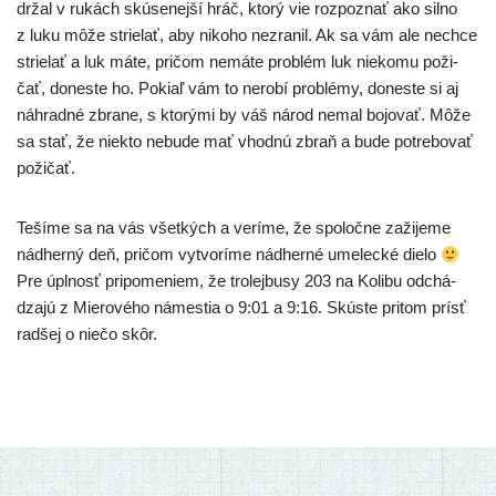
držal v rukách skú­se­nej­ší hráč, kto­rý vie roz­poz­nať ako sil­no
z luku môže strie­lať, aby niko­ho nezra­nil. Ak sa vám ale nech­ce
strie­lať a luk máte, pri­čom nemá­te prob­lém luk nie­ko­mu poži­
čať, dones­te ho. Pokiaľ vám to nero­bí prob­lé­my, dones­te si aj
náh­rad­né zbra­ne, s kto­rý­mi by váš národ nemal bojo­vať. Môže
sa stať, že nie­kto nebu­de mať vhod­nú zbraň a bude potre­bo­vať
požičať.
Tešíme sa na vás všet­kých a verí­me, že spo­loč­ne zaži­je­me
nád­her­ný deň, pri­čom vytvo­rí­me nád­her­né ume­lec­ké die­lo
Pre úpl­nosť pri­po­me­niem, že tro­lej­bu­sy 203 na Kolibu odchá­
dza­jú z Mierového námes­tia o 9:01 a 9:16. Skúste pri­tom prí­sť
rad­šej o nie­čo skôr.