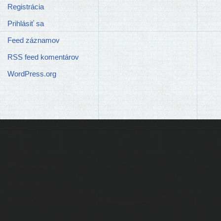
Registrácia
Prihlásiť sa
Feed záznamov
RSS feed komentárov
WordPress.org
Ľudia
Skupiny
Pridať podujatie
Pridať článok
Prevádzku serveru zastrešuje
Event Horizon
, o.z.