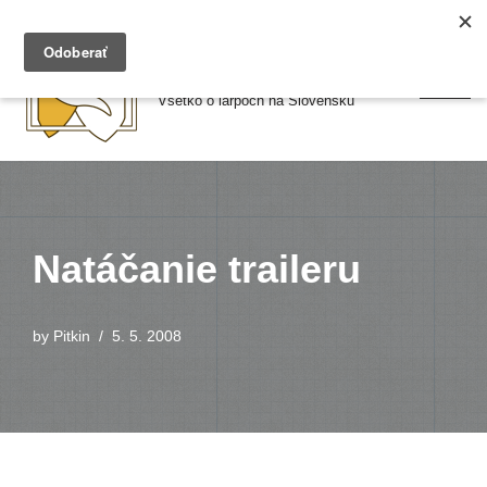
Preskočiť
Larpy.sk
na
Všetko o larpoch na Slovensku
obsah
Natáčanie traileru
by
Pitkin
5. 5. 2008