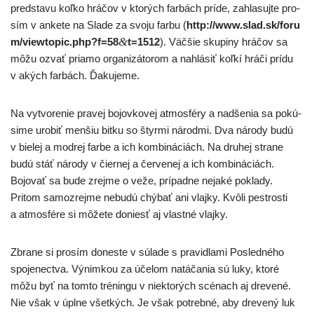
pred­sta­vu koľ­ko hrá­čov v kto­rých far­bách prí­de, zahla­suj­te pro­
sím v anke­te na Slade za svo­ju far­bu (
http://​www​.slad​.sk/​f​o​r​u​
&
m​/​v​i​e​w​t​o​p​i​c​.​p​h​p​?​f​=​5​8​
​t​=​1​512
). Väčšie sku­pi­ny hrá­čov sa
môžu ozvať pria­mo orga­ni­zá­to­rom a nahlá­siť koľ­kí hrá­či prí­du
v akých far­bách. Ďakujeme.
Na vytvo­re­nie pra­vej bojov­ko­vej atmo­sfé­ry a nad­še­nia sa pokú­
si­me uro­biť men­šiu bit­ku so štyr­mi národ­mi. Dva náro­dy budú
v bie­lej a mod­rej far­be a ich kom­bi­ná­ciách. Na dru­hej stra­ne
budú stáť náro­dy v čier­nej a čer­ve­nej a ich kom­bi­ná­ciách.
Bojovať sa bude zrej­me o veže, prí­pad­ne neja­ké pokla­dy.
Pritom samoz­rej­me nebu­dú chý­bať ani vlaj­ky. Kvôli pes­tros­ti
a atmo­sfé­re si môže­te doniesť aj vlast­né vlajky.
Zbrane si pro­sím dones­te v súla­de s pra­vid­la­mi Posledného
spo­je­nec­tva. Výnimkou za úče­lom natá­ča­nia sú luky, kto­ré
môžu byť na tom­to tré­nin­gu v nie­kto­rých scé­nach aj dre­ve­né.
Nie však v úpl­ne všet­kých. Je však potreb­né, aby dre­ve­ný luk