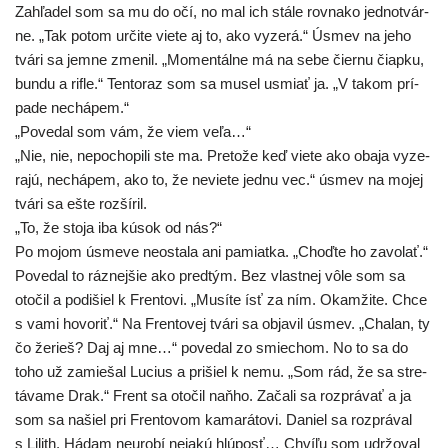
Zahľadel som sa mu do očí, no mal ich stá­le rov­na­ko jed­not­vár­
ne. „Tak potom urči­te vie­te aj to, ako vyze­rá.“ Úsmev na jeho
tvá­ri sa jem­ne zme­nil. „Momentálne má na sebe čier­nu čiap­ku,
bun­du a rif­le.“ Tentoraz som sa musel usmiať ja. „V takom prí­
pa­de nechápem.“
„Povedal som vám, že viem veľa…“
„Nie, nie, nepo­cho­pi­li ste ma. Pretože keď vie­te ako oba­ja vyze­
ra­jú, nechá­pem, ako to, že nevie­te jed­nu vec.“ úsmev na mojej
tvá­ri sa ešte rozšíril.
„To, že sto­ja iba kúsok od nás?“
Po mojom úsme­ve neos­ta­la ani pamiat­ka. „Choďte ho zavo­lať.“
Povedal to ráz­nej­šie ako pred­tým. Bez vlast­nej vôle som sa
oto­čil a podi­šiel k Frentovi. „Musíte ísť za ním. Okamžite. Chce
s vami hovo­riť.“ Na Frentovej tvá­ri sa obja­vil úsmev. „Chalan, ty
čo žerieš? Daj aj mne…“ pove­dal zo smie­chom. No to sa do
toho už zamie­šal Lucius a pri­šiel k nemu. „Som rád, že sa stre­
tá­va­me Drak.“ Frent sa oto­čil naň­ho. Začali sa roz­prá­vať a ja
som sa našiel pri Frentovom kama­rá­to­vi. Daniel sa roz­prá­val
s Lilith. Hádam neuro­bí neja­kú hlú­posť… Chvíľu som udr­žo­val