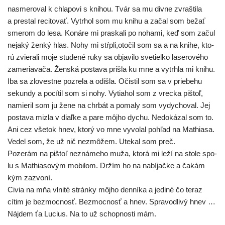
nasme­ro­val k chla­po­vi s kni­hou. Tvár sa mu div­ne zvraš­ti­la
a pre­stal reci­to­vať. Vytrhol som mu kni­hu a začal som bežať
sme­rom do lesa. Konáre mi pras­ka­li po noha­mi, keď som začul
neja­ký žen­ký hlas. Nohy mi stŕpli,otočil som sa a na kni­he, kto­
rú zvie­ra­li moje stu­de­né ruky sa obja­vi­lo sve­tiel­ko lase­ro­vé­ho
zame­ria­va­ča. Ženská posta­va priš­la ku mne a vytrh­la mi kni­hu.
Iba sa zlo­vest­ne pozre­la a odiš­la. Očistil som sa v prie­be­hu
sekun­dy a pocí­til som si nohy. Vytiahol som z vrec­ka piš­toľ,
namie­ril som ju žene na chr­bát a poma­ly som vydy­cho­val. Jej
posta­va miz­la v diaľ­ke a pare môj­ho dychu. Nedokázal som to.
Ani cez vše­tok hnev, kto­rý vo mne vyvo­lal pohľad na Mathiasa.
Vedel som, že už nič nezmô­žem. Utekal som preč.
Pozerám na piš­toľ nezná­me­ho muža, kto­rá mi leží na sto­le spo­
lu s Mathiasovým mobi­lom. Držím ho na nabí­jač­ke a čakám
kým zazvoní.
Civia na mňa vlni­té strán­ky môj­ho den­ní­ka a jedi­né čo teraz
cítim je bez­moc­nosť. Bezmocnosť a hnev. Spravodlivý hnev …
Nájdem ťa Lucius. Na to už schop­nos­ti mám.