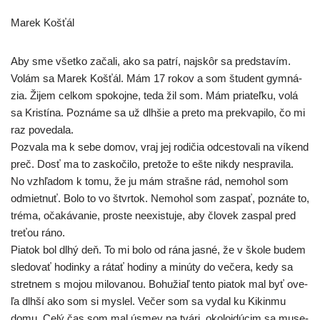
Marek Košťál
Aby sme všet­ko zača­li, ako sa pat­rí, naj­skôr sa pred­sta­vím.
Volám sa Marek Košťál. Mám 17 rokov a som štu­dent gym­ná­
zia. Žijem cel­kom spo­koj­ne, teda žil som. Mám pria­teľ­ku, volá
sa Kristína. Poznáme sa už dlh­šie a pre­to ma prek­va­pi­lo, čo mi
raz povedala.
Pozvala ma k sebe domov, vraj jej rodi­čia odces­to­va­li na víkend
preč. Dosť ma to zasko­či­lo, pre­to­že to ešte nikdy nespra­vi­la.
No vzhľa­dom k tomu, že ju mám straš­ne rád, nemo­hol som
odmiet­nuť. Bolo to vo štvr­tok. Nemohol som zaspať, pozná­te to,
tré­ma, oča­ká­va­nie, pros­te neexis­tu­je, aby člo­vek zaspal pred
tre­ťou ráno.
Piatok bol dlhý deň. To mi bolo od rána jas­né, že v ško­le budem
sle­do­vať hodin­ky a rátať hodi­ny a minú­ty do veče­ra, kedy sa
stret­nem s mojou milo­va­nou. Bohužiaľ ten­to pia­tok mal byť ove­
ľa dlh­ší ako som si mys­lel. Večer som sa vydal ku Kikinmu
domu. Celý čas som mal úsmev na tvá­ri, oko­lo­idú­cim sa muse­