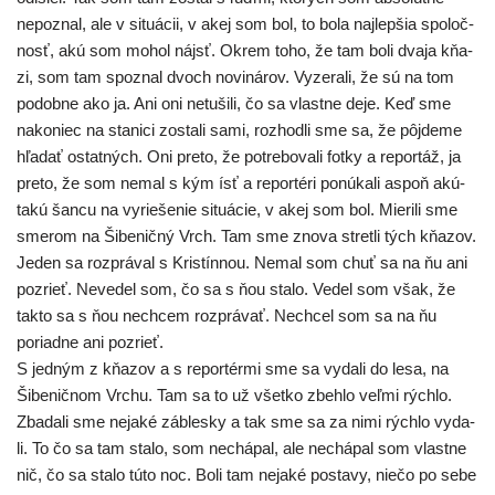
nepoz­nal, ale v situ­ácii, v akej som bol, to bola naj­lep­šia spo­loč­
nosť, akú som mohol nájsť. Okrem toho, že tam boli dva­ja kňa­
zi, som tam spoz­nal dvoch novi­ná­rov. Vyzerali, že sú na tom
podob­ne ako ja. Ani oni netu­ši­li, čo sa vlast­ne deje. Keď sme
nako­niec na sta­ni­ci zosta­li sami, roz­hod­li sme sa, že pôj­de­me
hľa­dať ostat­ných. Oni pre­to, že potre­bo­va­li fot­ky a repor­táž, ja
pre­to, že som nemal s kým ísť a repor­té­ri ponú­ka­li aspoň akú-
takú šan­cu na vyrie­še­nie situ­ácie, v akej som bol. Mierili sme
sme­rom na Šibeničný Vrch. Tam sme zno­va stret­li tých kňa­zov.
Jeden sa roz­prá­val s Kristínnou. Nemal som chuť sa na ňu ani
pozrieť. Nevedel som, čo sa s ňou sta­lo. Vedel som však, že
tak­to sa s ňou nech­cem roz­prá­vať. Nechcel som sa na ňu
poriad­ne ani pozrieť.
S jed­ným z kňa­zov a s repor­tér­mi sme sa vyda­li do lesa, na
Šibeničnom Vrchu. Tam sa to už všet­ko zbeh­lo veľ­mi rých­lo.
Zbadali sme neja­ké zábles­ky a tak sme sa za nimi rých­lo vyda­
li. To čo sa tam sta­lo, som nechá­pal, ale nechá­pal som vlast­ne
nič, čo sa sta­lo túto noc. Boli tam neja­ké posta­vy, nie­čo po sebe