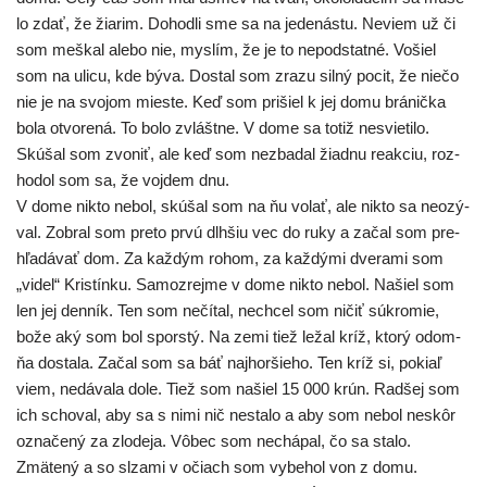
lo zdať, že žia­rim. Dohodli sme sa na jede­nás­tu. Neviem už či
som meš­kal ale­bo nie, mys­lím, že je to nepod­stat­né. Vošiel
som na uli­cu, kde býva. Dostal som zra­zu sil­ný pocit, že nie­čo
nie je na svo­jom mies­te. Keď som pri­šiel k jej domu brá­nič­ka
bola otvo­re­ná. To bolo zvlášt­ne. V dome sa totiž nesvie­ti­lo.
Skúšal som zvo­niť, ale keď som nez­ba­dal žiad­nu reak­ciu, roz­
ho­dol som sa, že voj­dem dnu.
V dome nikto nebol, skú­šal som na ňu volať, ale nikto sa neozý­
val. Zobral som pre­to prvú dlh­šiu vec do ruky a začal som pre­
hľa­dá­vať dom. Za kaž­dým rohom, za kaž­dý­mi dve­ra­mi som
„videl“ Kristínku. Samozrejme v dome nikto nebol. Našiel som
len jej den­ník. Ten som nečí­tal, nech­cel som ničiť súkro­mie,
bože aký som bol spors­tý. Na zemi tiež ležal kríž, kto­rý odom­
ňa dosta­la. Začal som sa báť naj­hor­šie­ho. Ten kríž si, pokiaľ
viem, nedá­va­la dole. Tiež som našiel 15 000 krún. Radšej som
ich scho­val, aby sa s nimi nič nesta­lo a aby som nebol neskôr
ozna­če­ný za zlo­de­ja. Vôbec som nechá­pal, čo sa sta­lo.
Zmätený a so slza­mi v očiach som vybe­hol von z domu.