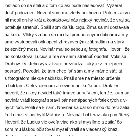
los­tiach čo sa sta­li a o tom čo asi bude nasle­do­vať. Vyzeral
dosť podoz­ri­vo. Neveril som mu vte­dy ani hov­no. Potom zazvo­
nil mobil dru­hý krát a kon­tak­to­val nás neja­ký novi­nár, že vraj sa
pote­bu­je stret­núť. Spálil som ďaľ­šiu cígu. Zima sa mi dostá­va­la
na kožu. Vlhký vzduch sa mi dral pre­cho­re­ný­mi duti­na­mi a my
sme vystu­po­va­li obklo­pe­ní zhr­dza­ve­ným zábrad­lím na sta­rý
želez­nič­ný most. Novinár mal so sebou aj foto­gra­fa. Hovoril, že
ho kon­tak­to­val Lucius a má sa sním stret­núť opo­diaľ. Volal sa
Drahovský. Jeho výraz tvá­re pre­zrá­dzal, aký je z celej veci
posra­ný. Povedal, že tam chce ísť sám a my máme stáť aj
s foto­gra­fom nie­kde nablíz­ku. Prišli sme na mies­to urče­nia
a boli tam. Celí v čier­nom a neviem ani koľ­kí boli. Drak len
hovo­ril, že nikdy nevi­del také tma­vé aury. Viem, len že, kým sa
novi­nár vrá­til foto­graf spra­vil pár nemá­pad­ných fotiek tých div­
ných ľudí. Pohli sa k nám. Novinár sa dal so mnou do reči zatial
čo Lucius si odchy­til Mathiasa. Novinár bol teraz ako pomä­te­ný.
Hovoril, že Lucius vie ove­ľa viac ako si mys­lí­me a zatiaľ čo
som mu lás­kou očis­ťo­val myseľ vrá­til sa vie­den­ský kňaz.