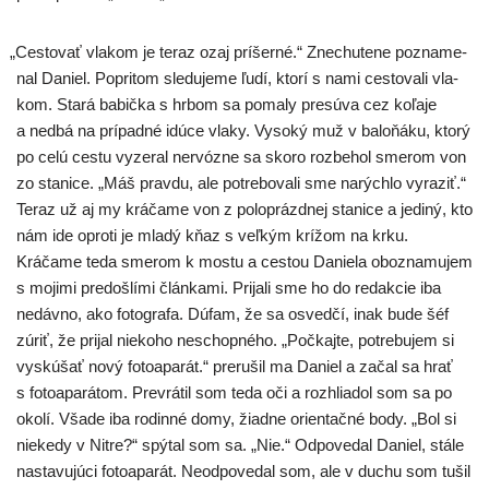
„
Cestovať vla­kom je teraz ozaj prí­šer­né.“ Znechutene pozna­me­
nal Daniel. Popritom sle­du­je­me ľudí, kto­rí s nami ces­to­va­li vla­
kom. Stará babič­ka s hrbom sa poma­ly pre­sú­va cez koľa­je
a ned­bá na prí­pad­né idú­ce vla­ky. Vysoký muž v balo­ňá­ku, kto­rý
po celú ces­tu vyze­ral ner­vóz­ne sa sko­ro roz­be­hol sme­rom von
zo sta­ni­ce. „Máš prav­du, ale potre­bo­va­li sme narých­lo vyra­ziť.“
Teraz už aj my krá­ča­me von z polo­prázd­nej sta­ni­ce a jedi­ný, kto
nám ide opro­ti je mla­dý kňaz s veľ­kým krí­žom na krku.
Kráčame teda sme­rom k mos­tu a ces­tou Daniela obo­zna­mu­jem
s moji­mi pre­doš­lí­mi člán­ka­mi. Prijali sme ho do redak­cie iba
nedáv­no, ako foto­gra­fa. Dúfam, že sa osved­čí, inak bude šéf
zúriť, že pri­jal nie­ko­ho neschop­né­ho. „Počkajte, potre­bu­jem si
vyskú­šať nový foto­apa­rát.“ pre­ru­šil ma Daniel a začal sa hrať
s foto­apa­rá­tom. Prevrátil som teda oči a roz­hlia­dol som sa po
oko­lí. Všade iba rodin­né domy, žiad­ne orien­tač­né body. „Bol si
nie­ke­dy v Nitre?“ spý­tal som sa. „Nie.“ Odpovedal Daniel, stá­le
nasta­vu­jú­ci foto­apa­rát. Neodpovedal som, ale v duchu som tušil