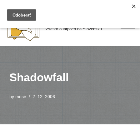
Preskočiť
Larpy.sk
na
Všetko o larpoch na Slovensku
obsah
Shadowfall
by
mose
2. 12. 2006