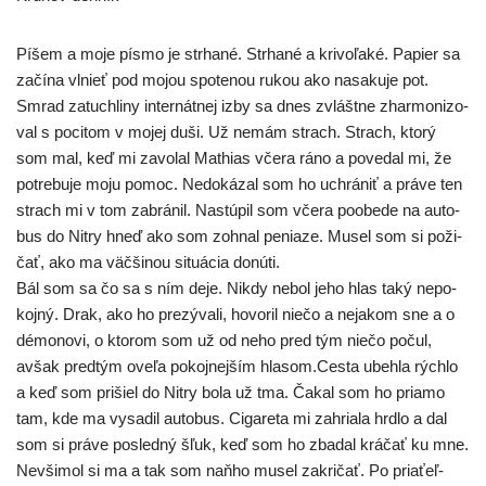
Píšem a moje pís­mo je str­ha­né. Strhané a kri­vo­ľa­ké. Papier sa
začí­na vlnieť pod mojou spo­te­nou rukou ako nasa­ku­je pot.
Smrad zatuch­li­ny inter­nát­nej izby sa dnes zvlášt­ne zhar­mo­ni­zo­
val s poci­tom v mojej duši. Už nemám strach. Strach, kto­rý
som mal, keď mi zavo­lal Mathias vče­ra ráno a pove­dal mi, že
potre­bu­je moju pomoc. Nedokázal som ho uchrá­niť a prá­ve ten
strach mi v tom zabrá­nil. Nastúpil som vče­ra poobe­de na auto­
bus do Nitry hneď ako som zohnal penia­ze. Musel som si poži­
čať, ako ma väč­ši­nou situ­ácia donúti.
Bál som sa čo sa s ním deje. Nikdy nebol jeho hlas taký nepo­
koj­ný. Drak, ako ho pre­zý­va­li, hovo­ril nie­čo a neja­kom sne a o
démo­no­vi, o kto­rom som už od neho pred tým nie­čo počul,
avšak pred­tým ove­ľa pokoj­nej­ším hlasom.Cesta ubeh­la rých­lo
a keď som pri­šiel do Nitry bola už tma. Čakal som ho pria­mo
tam, kde ma vysa­dil auto­bus. Cigareta mi zahria­la hrd­lo a dal
som si prá­ve posled­ný šľuk, keď som ho zba­dal krá­čať ku mne.
Nevšimol si ma a tak som naň­ho musel zakri­čať. Po pria­ťeľ­