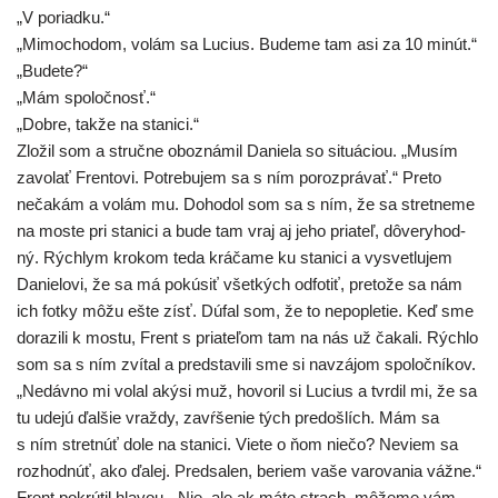
„V poriadku.“
„Mimochodom, volám sa Lucius. Budeme tam asi za 10 minút.“
„Budete?“
„Mám spoločnosť.“
„Dobre, tak­že na stanici.“
Zložil som a struč­ne obo­zná­mil Daniela so situ­áci­ou. „Musím
zavo­lať Frentovi. Potrebujem sa s ním poroz­prá­vať.“ Preto
neča­kám a volám mu. Dohodol som sa s ním, že sa stret­ne­me
na mos­te pri sta­ni­ci a bude tam vraj aj jeho pria­teľ, dôve­ry­hod­
ný. Rýchlym kro­kom teda krá­ča­me ku sta­ni­ci a vysvet­lu­jem
Danielovi, že sa má pokú­siť všet­kých odfo­tiť, pre­to­že sa nám
ich fot­ky môžu ešte zísť. Dúfal som, že to nepo­ple­tie. Keď sme
dora­zi­li k mos­tu, Frent s pria­te­ľom tam na nás už čaka­li. Rýchlo
som sa s ním zví­tal a pred­sta­vi­li sme si navzá­jom spo­loč­ní­kov.
„Nedávno mi volal aký­si muž, hovo­ril si Lucius a tvr­dil mi, že sa
tu ude­jú ďal­šie vraž­dy, zavŕ­še­nie tých pre­doš­lích. Mám sa
s ním stret­núť dole na sta­ni­ci. Viete o ňom nie­čo? Neviem sa
roz­hod­núť, ako ďalej. Predsalen, beriem vaše varo­va­nia váž­ne.“
Frent pokrú­til hla­vou. „Nie, ale ak máte strach, môže­me vám