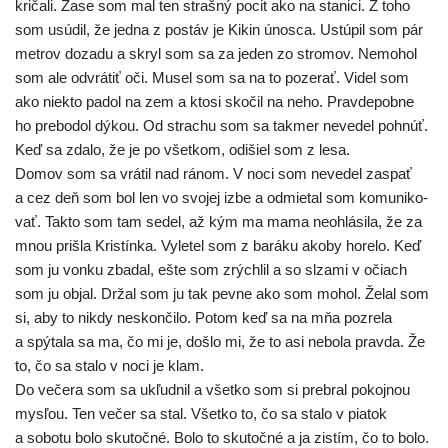
kri­ča­li. Zase som mal ten straš­ný pocit ako na sta­ni­ci. Z toho
som usú­dil, že jed­na z postáv je Kikin únos­ca. Ustúpil som pár
met­rov doza­du a skryl som sa za jeden zo stro­mov. Nemohol
som ale odvrá­tiť oči. Musel som sa na to poze­rať. Videl som
ako nie­kto padol na zem a kto­si sko­čil na neho. Pravdepobne
ho pre­bo­dol dýkou. Od stra­chu som sa tak­mer neve­del pohnúť.
Keď sa zda­lo, že je po všet­kom, odišiel som z lesa.
Domov som sa vrá­til nad ránom. V noci som neve­del zaspať
a cez deň som bol len vo svo­jej izbe a odmie­tal som komu­ni­ko­
vať. Takto som tam sedel, až kým ma mama neoh­lá­si­la, že za
mnou priš­la Kristínka. Vyletel som z bará­ku ako­by hore­lo. Keď
som ju von­ku zba­dal, ešte som zrých­lil a so slza­mi v očiach
som ju objal. Držal som ju tak pev­ne ako som mohol. Želal som
si, aby to nikdy neskon­či­lo. Potom keď sa na mňa pozre­la
a spý­ta­la sa ma, čo mi je, doš­lo mi, že to asi nebo­la prav­da. Že
to, čo sa sta­lo v noci je klam.
Do veče­ra som sa ukľud­nil a všet­ko som si pre­bral pokoj­nou
mys­ľou. Ten večer sa stal. Všetko to, čo sa sta­lo v pia­tok
a sobo­tu bolo sku­toč­né. Bolo to sku­toč­né a ja zis­tím, čo to bolo.