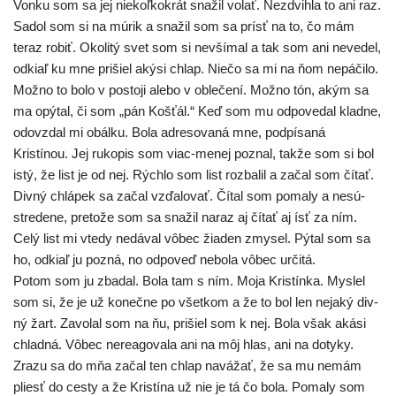
Vonku som sa jej nie­koľ­ko­krát sna­žil volať. Nezdvihla to ani raz.
Sadol som si na múrik a sna­žil som sa prí­sť na to, čo mám
teraz robiť. Okolitý svet som si nevší­mal a tak som ani neve­del,
odkiaľ ku mne pri­šiel aký­si chlap. Niečo sa mi na ňom nepá­či­lo.
Možno to bolo v posto­ji ale­bo v oble­če­ní. Možno tón, akým sa
ma opý­tal, či som „pán Košťál.“ Keď som mu odpo­ve­dal klad­ne,
odo­vzdal mi obál­ku. Bola adre­so­va­ná mne, pod­pí­sa­ná
Kristínou. Jej ruko­pis som viac-menej poznal, tak­že som si bol
istý, že list je od nej. Rýchlo som list roz­ba­lil a začal som čítať.
Divný chlá­pek sa začal vzďa­lo­vať. Čítal som poma­ly a nesú­
stre­de­ne, pre­to­že som sa sna­žil naraz aj čítať aj ísť za ním.
Celý list mi vte­dy nedá­val vôbec žia­den zmy­sel. Pýtal som sa
ho, odkiaľ ju pozná, no odpo­veď nebo­la vôbec určitá.
Potom som ju zba­dal. Bola tam s ním. Moja Kristínka. Myslel
som si, že je už koneč­ne po všet­kom a že to bol len neja­ký div­
ný žart. Zavolal som na ňu, pri­šiel som k nej. Bola však aká­si
chlad­ná. Vôbec nere­a­go­va­la ani na môj hlas, ani na doty­ky.
Zrazu sa do mňa začal ten chlap navá­žať, že sa mu nemám
pliesť do ces­ty a že Kristína už nie je tá čo bola. Pomaly som