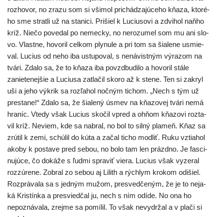
roz­ho­vor, no zra­zu som si vši­mol pri­chá­dza­jú­ce­ho kňa­za, kto­ré­
ho sme strat­li už na sta­ni­ci. Prišiel k Luciusovi a zdvi­hol naň­ho
kríž. Niečo pove­dal po nemec­ky, no nero­zu­mel som mu ani slo­
vo. Vlastne, hovo­ril cel­kom ply­nu­le a pri tom sa šia­le­ne usmie­
val. Lucius od neho iba ustu­po­val, s nená­vist­ným výra­zom na
tvá­ri. Zdalo sa, že to kňa­za iba povzd­bu­di­lo a hovo­ril stá­le
zanie­te­nej­šie a Luciusa zatla­čil sko­ro až k ste­ne. Ten si zakryl
uši a jeho výkrik sa roz­ľa­hol noč­ným tichom. „Nech s tým už
pre­sta­ne!“ Zdalo sa, že šia­le­ný úsmev na kňa­zo­vej tvá­ri nemá
hra­níc. Vtedy však Lucius sko­čil vpred a ohňom kňa­zo­vi roz­ta­
vil kríž. Neviem, kde sa nabral, no bol to sil­ný pla­meň. Kňaz sa
zrú­til k zemi, schú­lil do kúta a začal ticho mod­liť. Ruku vztia­hol
ako­by k posta­ve pred sebou, no bolo tam len práz­dno. Je fas­ci­
nu­jú­ce, čo doká­že s ľud­mi spra­viť vie­ra. Lucius však vyze­ral
roz­zú­re­ne. Zobral zo sebou aj Lilith a rých­lym kro­kom odišiel.
Rozprávala sa s jed­ným mužom, pre­sved­če­ným, že je to neja­
ká Kristínka a pre­svied­čal ju, nech s ním odíde. No ona ho
nepoz­ná­va­la, zrej­me sa pomí­lil. To však nevy­dr­žal a v pla­či si