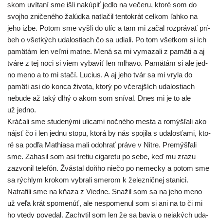
skom uví­ta­ní sme išli nakú­piť jed­lo na veče­ru, kto­ré som do
svoj­ho zni­če­né­ho žalúd­ka natla­čil ten­to­krát cel­kom ľah­ko na
jeho izbe. Potom sme vyšli do ulíc a tam mi začal roz­prá­vať prí­
beh o všet­kých uda­los­tiach čo sa udia­li. Po tom všet­kom si ich
pamä­tám len veľ­mi mat­ne. Mená sa mi vyma­za­li z pamä­ti a aj
tvá­re z tej noci si viem vyba­viť len mlha­vo. Pamätám si ale jed­
no meno a to mi sta­čí. Lucius. A aj jeho tvár sa mi vry­la do
pamä­ti asi do kon­ca živo­ta, kto­rý po vče­raj­ších uda­los­tiach
nebu­de až taký dlhý o akom som sní­val. Dnes mi je to ale
už jedno.
Kráčali sme stu­de­ný­mi uli­ca­mi noč­né­ho mes­ta a romýš­ľa­li ako
nájsť čo i len jed­nu sto­pu, kto­rá by nás spo­ji­la s uda­los­ťa­mi, kto­
ré sa pod­ľa Mathiasa mali odo­hrať prá­ve v Nitre. Premýšľali
sme. Zahasil som asi tre­tiu ciga­re­tu po sebe, keď mu zra­zu
zazvo­nil tele­fón. Žvástal doň­ho nie­čo po nemec­ky a potom sme
sa rých­lym kro­kom vybra­li sme­rom k želez­nič­nej sta­ni­ci.
Natrafili sme na kňa­za z Viedne. Snažil som sa na jeho meno
už veľa krát spo­me­núť, ale nespo­me­nul som si ani na to či mi
ho vte­dy pove­dal. Zachytil som len že sa bavia o neja­kých uda­