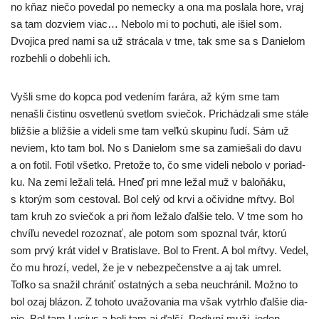
no kňaz nie­čo pove­dal po nemec­ky a ona ma posla­la hore, vraj
sa tam dozviem viac… Nebolo mi to pochu­ti, ale išiel som.
Dvojica pred nami sa už strá­ca­la v tme, tak sme sa s Danielom
roz­beh­li o dobeh­li ich.
Vyšli sme do kop­ca pod vede­ním fará­ra, až kým sme tam
nenaš­li čis­ti­nu osvet­le­nú svet­lom svie­čok. Prichádzali sme stá­le
bliž­šie a bliž­šie a vide­li sme tam veľ­kú sku­pi­nu ľudí. Sám už
neviem, kto tam bol. No s Danielom sme sa zamie­ša­li do davu
a on fotil. Fotil všet­ko. Pretože to, čo sme vide­li nebo­lo v poriad­
ku. Na zemi leža­li telá. Hneď pri mne ležal muž v balo­ňá­ku,
s kto­rým som ces­to­val. Bol celý od krvi a oči­vid­ne mŕt­vy. Bol
tam kruh zo svie­čok a pri ňom leža­lo ďal­šie telo. V tme som ho
chví­ľu neve­del rozo­znať, ale potom som spoz­nal tvár, kto­rú
som prvý krát videl v Bratislave. Bol to Frent. A bol mŕt­vy. Vedel,
čo mu hro­zí, vedel, že je v nebez­pe­čen­stve a aj tak umrel.
Toľko sa sna­žil chrá­niť ostat­ných a seba neu­chrá­nil. Možno to
bol ozaj blá­zon. Z toho­to uva­žo­va­nia ma však vytrh­lo ďal­šie dia­
nie. Bol tam Lucius a boli tam aj ďal­ší. Podivní muži, jeden