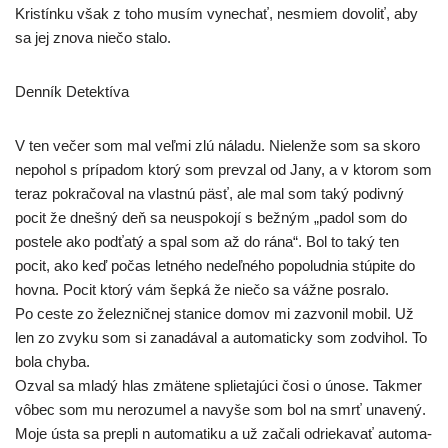
Kristínku však z toho musím vyne­chať, nesmiem dovo­liť, aby
sa jej zno­va nie­čo stalo.
Denník Detektíva
V ten večer som mal veľ­mi zlú nála­du. Nielenže som sa sko­ro
nepo­hol s prí­pa­dom kto­rý som pre­vzal od Jany, a v kto­rom som
teraz pokra­čo­val na vlast­nú päsť, ale mal som taký podiv­ný
pocit že dneš­ný deň sa neus­po­ko­jí s bež­ným „padol som do
poste­le ako pod­ťa­tý a spal som až do rána“. Bol to taký ten
pocit, ako keď počas let­né­ho nedeľ­né­ho popo­lud­nia stú­pi­te do
hov­na. Pocit kto­rý vám šep­ká že nie­čo sa váž­ne posralo.
Po ces­te zo želez­nič­nej sta­ni­ce domov mi zazvo­nil mobil. Už
len zo zvy­ku som si zana­dá­val a auto­ma­tic­ky som zodvi­hol. To
bola chyba.
Ozval sa mla­dý hlas zmä­te­ne splie­ta­jú­ci čosi o úno­se. Takmer
vôbec som mu nero­zu­mel a navy­še som bol na smrť una­ve­ný.
Moje ústa sa pre­pli n auto­ma­ti­ku a už zača­li odrie­ka­vať auto­ma­