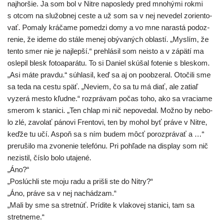
naj­hor­šie. Ja som bol v Nitre napo­sle­dy pred mno­hý­mi rok­mi
s otcom na slu­žob­nej ces­te a už som sa v nej neve­del zorien­to­
vať. Pomaly krá­ča­me pome­dzi domy a vo mne naras­tá podoz­
re­nie, že ide­me do stá­le menej obý­va­ných oblas­tí. „Myslím, že
ten­to smer nie je naj­lep­ší.“ pre­hlá­sil som neis­to a v zápä­tí ma
osle­pil blesk foto­apa­rá­tu. To si Daniel skú­šal fote­nie s bles­kom.
„Asi máte prav­du.“ súhla­sil, keď sa aj on poob­ze­ral. Otočili sme
sa teda na ces­tu späť. „Neviem, čo sa tu má diať, ale zatiaľ
vyze­rá mes­to kľud­ne.“ roz­prá­vam počas toho, ako sa vra­cia­me
sme­rom k sta­ni­ci. „Ten chlap mi nič nepo­ve­dal. Možno by nebo­
lo zlé, zavo­lať páno­vi Frentovi, ten by mohol byť prá­ve v Nitre,
keď­že tu učí. Aspoň sa s ním budem môcť poroz­prá­vať a …“
pre­ru­ši­lo ma zvo­ne­nie tele­fó­nu. Pri pohľa­de na disp­lay som nič
nezis­til, čís­lo bolo utajené.
„Áno?“
„Poslúchli ste moju radu a priš­li ste do Nitry?“
„Áno, prá­ve sa v nej nachádzam.“
„Mali by sme sa stret­núť. Prídite k vla­ko­vej sta­ni­ci, tam sa
stretneme.“