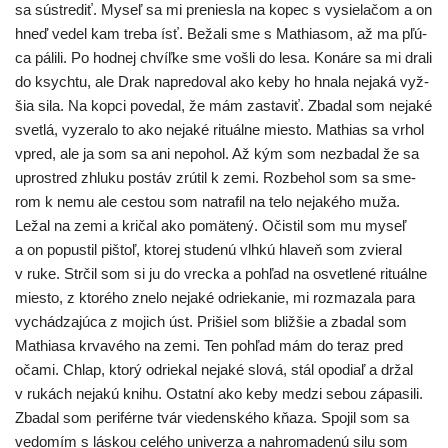
sa sústre­diť. Myseľ sa mi pre­nies­la na kopec s vysie­la­čom a on
hneď vedel kam tre­ba ísť. Bežali sme s Mathiasom, až ma pľú­
ca páli­li. Po hod­nej chvíľ­ke sme voš­li do lesa. Konáre sa mi dra­li
do ksych­tu, ale Drak napre­do­val ako keby ho hna­la neja­ká vyž­
šia sila. Na kop­ci pove­dal, že mám zasta­viť. Zbadal som neja­ké
svet­lá, vyze­ra­lo to ako neja­ké ritu­ál­ne mies­to. Mathias sa vrhol
vpred, ale ja som sa ani nepo­hol. Až kým som nez­ba­dal že sa
upro­stred zhlu­ku postáv zrú­til k zemi. Rozbehol som sa sme­
rom k nemu ale ces­tou som natra­fil na telo neja­ké­ho muža.
Ležal na zemi a kri­čal ako pomä­te­ný. Očistil som mu myseľ
a on popus­til piš­toľ, kto­rej stu­de­nú vlh­kú hla­veň som zvie­ral
v ruke. Strčil som si ju do vrec­ka a pohľad na osvet­le­né ritu­ál­ne
mies­to, z kto­ré­ho zne­lo neja­ké odrie­ka­nie, mi roz­ma­za­la para
vychá­dza­jú­ca z mojich úst. Prišiel som bliž­šie a zba­dal som
Mathiasa krva­vé­ho na zemi. Ten pohľad mám do teraz pred
oča­mi. Chlap, kto­rý odrie­kal neja­ké slo­vá, stál opo­diaľ a držal
v rukách neja­kú kni­hu. Ostatní ako keby medzi sebou zápa­si­li.
Zbadal som peri­fér­ne tvár vie­den­ské­ho kňa­za. Spojil som sa
vedo­mím s lás­kou celé­ho uni­ver­za a nahro­ma­de­nú silu som