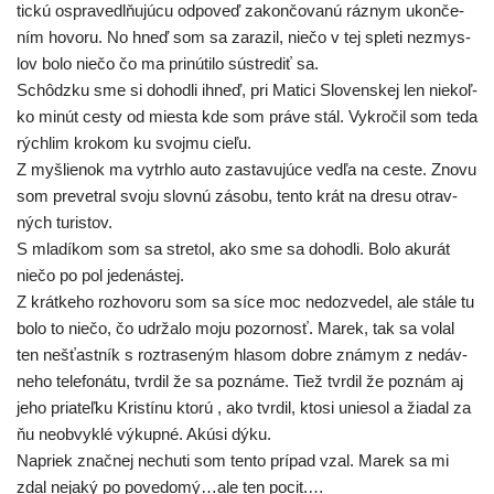
tic­kú ospra­vedl­ňu­jú­cu odpo­veď zakon­čo­va­nú ráz­nym ukon­če­
ním hovo­ru. No hneď som sa zara­zil, nie­čo v tej sple­ti nezmys­
lov bolo nie­čo čo ma pri­nú­ti­lo sústre­diť sa.
Schôdzku sme si dohod­li ihneď, pri Matici Slovenskej len nie­koľ­
ko minút ces­ty od mies­ta kde som prá­ve stál. Vykročil som teda
rých­lim kro­kom ku svoj­mu cieľu.
Z myš­lie­nok ma vytrh­lo auto zasta­vu­jú­ce ved­ľa na ces­te. Znovu
som pre­vet­ral svo­ju slov­nú záso­bu, ten­to krát na dre­su otrav­
ných turistov.
S mla­dí­kom som sa stre­tol, ako sme sa dohod­li. Bolo aku­rát
nie­čo po pol jedenástej.
Z krát­ke­ho roz­ho­vo­ru som sa síce moc nedoz­ve­del, ale stá­le tu
bolo to nie­čo, čo udr­ža­lo moju pozor­nosť. Marek, tak sa volal
ten nešťast­ník s roz­tra­se­ným hla­som dob­re zná­mym z nedáv­
ne­ho tele­fo­ná­tu, tvr­dil že sa pozná­me. Tiež tvr­dil že poznám aj
jeho pria­teľ­ku Kristínu kto­rú , ako tvr­dil, kto­si unie­sol a žia­dal za
ňu neob­vyk­lé výkup­né. Akúsi dýku.
Napriek znač­nej nechu­ti som ten­to prí­pad vzal. Marek sa mi
zdal neja­ký po povedomý…ale ten pocit.…