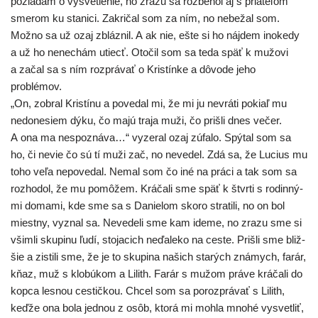
požia­dam o vysvet­le­nie, no zra­zu sa roz­be­hol aj s pria­te­ľom
sme­rom ku sta­ni­ci. Zakričal som za ním, no nebe­žal som.
Možno sa už ozaj zbláz­nil. A ak nie, ešte si ho náj­dem ino­ke­dy
a už ho nene­chám utiecť. Otočil som sa teda späť k mužo­vi
a začal sa s ním roz­prá­vať o Kristínke a dôvo­de jeho
problémov.
„On, zobral Kristínu a pove­dal mi, že mi ju nevrá­ti pokiaľ mu
nedo­ne­siem dýku, čo majú tra­ja muži, čo priš­li dnes večer.
A ona ma nespoz­ná­va…“ vyze­ral ozaj zúfa­lo. Spýtal som sa
ho, či nevie čo sú tí muži zač, no neve­del. Zdá sa, že Lucius mu
toho veľa nepo­ve­dal. Nemal som čo iné na prá­ci a tak som sa
roz­ho­dol, že mu pomô­žem. Kráčali sme späť k štvr­ti s rodin­ný­
mi doma­mi, kde sme sa s Danielom sko­ro stra­ti­li, no on bol
miest­ny, vyznal sa. Nevedeli sme kam ide­me, no zra­zu sme si
všim­li sku­pi­nu ľudí, sto­ja­cich neďa­le­ko na ces­te. Prišli sme bliž­
šie a zis­ti­li sme, že je to sku­pi­na našich sta­rých zná­mych, farár,
kňaz, muž s klo­bú­kom a Lilith. Farár s mužom prá­ve krá­ča­li do
kop­ca les­nou ces­tič­kou. Chcel som sa poroz­prá­vať s Lilith,
keď­že ona bola jed­nou z osôb, kto­rá mi moh­la mno­hé vysvet­liť,