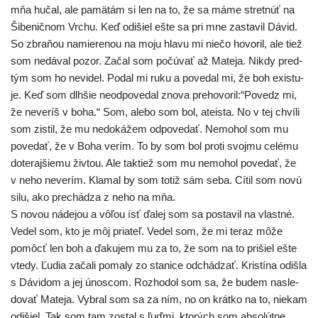
mňa hučal, ale pamä­tám si len na to, že sa máme stret­núť na
Šibeničnom Vrchu. Keď odišiel ešte sa pri mne zasta­vil Dávid.
So zbra­ňou namie­re­nou na moju hla­vu mi nie­čo hovo­ril, ale tiež
som nedá­val pozor. Začal som počú­vať až Mateja. Nikdy pred­
tým som ho nevi­del. Podal mi ruku a pove­dal mi, že boh exis­tu­
je. Keď som dlh­šie neod­po­ve­dal zno­va prehovoril:“Povedz mi,
že neve­ríš v boha.“ Som, ale­bo som bol, ate­is­ta. No v tej chví­li
som zis­til, že mu nedo­ká­žem odpo­ve­dať. Nemohol som mu
pove­dať, že v Boha verím. To by som bol pro­ti svoj­mu celé­mu
dote­raj­šie­mu živ­tou. Ale tak­tiež som mu nemo­hol pove­dať, že
v neho neve­rím. Klamal by som totiž sám seba. Cítil som novú
silu, ako pre­chá­dza z neho na mňa.
S novou náde­jou a vôľou ísť ďalej som sa posta­vil na vlast­né.
Vedel som, kto je môj pria­teľ. Vedel som, že mi teraz môže
pomôcť len boh a ďaku­jem mu za to, že som na to pri­šiel ešte
vte­dy. Ľudia zača­li poma­ly zo sta­ni­ce odchá­dzať. Kristína odiš­la
s Dávidom a jej únos­com. Rozhodol som sa, že budem nasle­
do­vať Mateja. Vybral som sa za ním, no on krát­ko na to, nie­kam
odišiel. Tak som tam zostal s ľuď­mi, kto­rých som abso­lút­ne