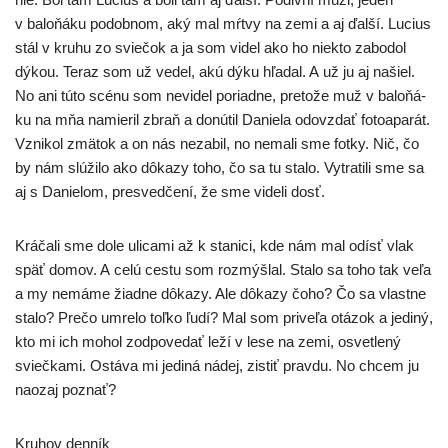
v balo­ňá­ku podob­nom, aký mal mŕt­vy na zemi a aj ďal­ší. Lucius
stál v kru­hu zo svie­čok a ja som videl ako ho nie­kto zabo­dol
dýkou. Teraz som už vedel, akú dýku hľa­dal. A už ju aj našiel.
No ani túto scé­nu som nevi­del poriad­ne, pre­to­že muž v balo­ňá­
ku na mňa namie­ril zbraň a donú­til Daniela odo­vzdať foto­apa­rát.
Vznikol zmä­tok a on nás neza­bil, no nema­li sme fot­ky. Nič, čo
by nám slú­ži­lo ako dôka­zy toho, čo sa tu sta­lo. Vytratili sme sa
aj s Danielom, pre­sved­če­ní, že sme vide­li dosť.
Kráčali sme dole uli­ca­mi až k sta­ni­ci, kde nám mal odísť vlak
späť domov. A celú ces­tu som roz­mýš­lal. Stalo sa toho tak veľa
a my nemá­me žiad­ne dôka­zy. Ale dôka­zy čoho? Čo sa vlast­ne
sta­lo? Prečo umre­lo toľ­ko ľudí? Mal som pri­ve­ľa otá­zok a jedi­ný,
kto mi ich mohol zod­po­ve­dať leží v lese na zemi, osvet­le­ný
svieč­ka­mi. Ostáva mi jedi­ná nádej, zis­tiť prav­du. No chcem ju
naozaj poznať?
Kruhov den­ník