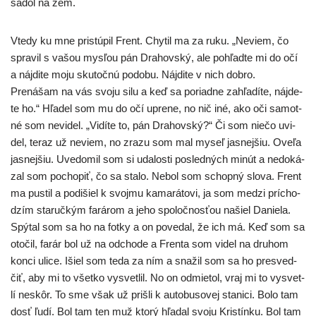
sadol na zem.
Vtedy ku mne pri­stú­pil Frent. Chytil ma za ruku. „Neviem, čo
spra­vil s vašou mys­ľou pán Drahovský, ale pohľad­te mi do očí
a náj­di­te moju sku­toč­nú podo­bu. Nájdite v nich dob­ro.
Prenášam na vás svo­ju silu a keď sa poriad­ne zahľa­dí­te, náj­de­
te ho.“ Hľadel som mu do očí upre­ne, no nič iné, ako oči samot­
né som nevi­del. „Vidíte to, pán Drahovský?“ Či som nie­čo uvi­
del, teraz už neviem, no zra­zu som mal myseľ jas­nej­šiu. Oveľa
jas­nej­šiu. Uvedomil som si uda­los­ti posled­ných minút a nedo­ká­
zal som pocho­piť, čo sa sta­lo. Nebol som schop­ný slo­va. Frent
ma pus­til a podi­šiel k svoj­mu kama­rá­to­vi, ja som medzi prí­cho­
dzím sta­ruč­kým fará­rom a jeho spo­loč­nos­ťou našiel Daniela.
Spýtal som sa ho na fot­ky a on pove­dal, že ich má. Keď som sa
oto­čil, farár bol už na odcho­de a Frenta som videl na dru­hom
kon­ci uli­ce. Išiel som teda za ním a sna­žil som sa ho pre­sved­
čiť, aby mi to všet­ko vysvet­lil. No on odmie­tol, vraj mi to vysvet­
lí neskôr. To sme však už priš­li k auto­bu­so­vej sta­ni­ci. Bolo tam
dosť ľudí. Bol tam ten muž kto­rý hľa­dal svo­ju Kristínku. Bol tam