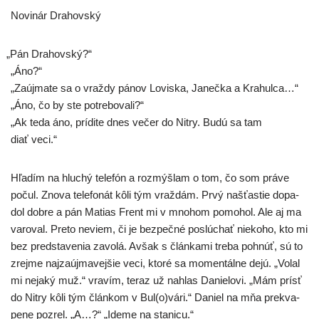
Novinár Drahovský
„
Pán Drahovský?“
„Áno?“
„Zaújmate sa o vraž­dy pánov Loviska, Janečka a Krahulca…“
„Áno, čo by ste potrebovali?“
„Ak teda áno, prí­di­te dnes večer do Nitry. Budú sa tam
diať veci.“
Hľadím na hlu­chý tele­fón a roz­mýš­lam o tom, čo som prá­ve
počul. Znova tele­fo­nát kôli tým vraž­dám. Prvý našťas­tie dopa­
dol dob­re a pán Matias Frent mi v mno­hom pomo­hol. Ale aj ma
varo­val. Preto neviem, či je bez­peč­né poslú­chať nie­ko­ho, kto mi
bez pred­sta­ve­nia zavo­lá. Avšak s člán­ka­mi tre­ba pohnúť, sú to
zrej­me naj­za­új­ma­vej­šie veci, kto­ré sa momen­tál­ne dejú. „Volal
mi neja­ký muž.“ vra­vím, teraz už nahlas Danielovi. „Mám prí­sť
do Nitry kôli tým člán­kom v Bul(o)vári.“ Daniel na mňa prek­va­
pe­ne pozrel. „A…?“ „Ideme na stanicu.“