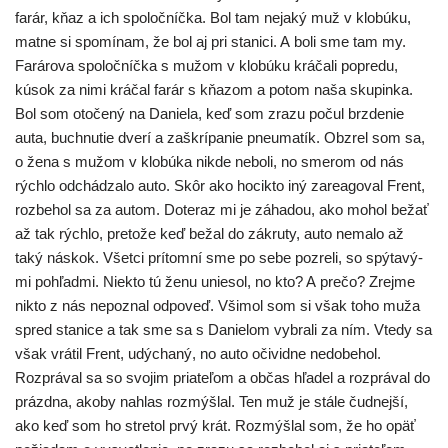
farár, kňaz a ich spo­loč­níč­ka. Bol tam neja­ký muž v klo­bú­ku,
mat­ne si spo­mí­nam, že bol aj pri sta­ni­ci. A boli sme tam my.
Farárova spo­loč­níč­ka s mužom v klo­bú­ku krá­ča­li pop­re­du,
kúsok za nimi krá­čal farár s kňa­zom a potom naša sku­pin­ka.
Bol som oto­če­ný na Daniela, keď som zra­zu počul brz­de­nie
auta, buc­hnu­tie dve­rí a zaškrí­pa­nie pneuma­tík. Obzrel som sa,
o žena s mužom v klo­bú­ka nikde nebo­li, no sme­rom od nás
rých­lo odchá­dza­lo auto. Skôr ako hocik­to iný zare­a­go­val Frent,
roz­be­hol sa za autom. Doteraz mi je záha­dou, ako mohol bežať
až tak rých­lo, pre­to­že keď bežal do zákru­ty, auto nema­lo až
taký náskok. Všetci prí­tom­ní sme po sebe pozre­li, so spý­ta­vý­
mi pohľad­mi. Niekto tú ženu unie­sol, no kto? A pre­čo? Zrejme
nikto z nás nepoz­nal odpo­veď. Všimol som si však toho muža
spred sta­ni­ce a tak sme sa s Danielom vybra­li za ním. Vtedy sa
však vrá­til Frent, udý­cha­ný, no auto oči­vid­ne nedo­be­hol.
Rozprával sa so svo­jim pria­te­ľom a občas hľa­del a roz­prá­val do
prázd­na, ako­by nahlas roz­mýš­lal. Ten muž je stá­le čud­nej­ší,
ako keď som ho stre­tol prvý krát. Rozmýšlal som, že ho opäť