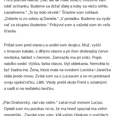
robiť ochran­ku. Budeme sa držať ďalej a keby sa nie­čo strh­lo,
zasiah­ne­me.“ „To by bolo skve­lé.“ Šťastne som súhla­sil.
„Zoberte si zo sebou aj Daniela.“ „V poriad­ku. Budeme sa vydá­
vať za sku­pi­nu štu­den­tov.“ Prikývol som a zaže­lal som im veľa
šťastia.
Prišiel som pred sta­ni­cu a uvi­del som dvo­j­icu. Muž, vyš­ší
v tma­vom kabá­te, s dlhý­mi vlas­mi a pri ňom drob­nej­šia čer­ve­
nov­lás­ka, tak­tiež v čier­nom. Zamrazilo ma pri srd­ci. Popis
natoľ­ko sedel. Výška, far­ba vla­sov, štýl oblie­ka­nia. Nemohla to
byť žiad­na iná. Žena, kto­rá mala na sve­do­mí Loviska i Janečka
stá­la pre­do mnou. Zvítal som sa s Luciusom a on mi pred­sta­vil
svo­ju spo­loč­níč­ku. Lilith. Vtedy pre­šli oko­lo Frent s ostat­ný­mi
a sad­li si na neďa­le­kú lavičku.
„
Pán Drahovský, rád vás vidím.“ začal muž menom Lucius.
Oplatil som mu pozdrav no to, že ma hneď spoz­nal ma veľ­mi
nepo­te­ši­lo. „Zavolal som vám, kôli vašim člán­kom o vraž­dách