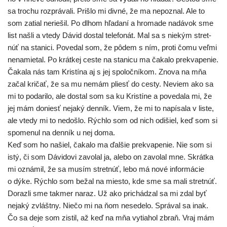
sa tro­chu roz­prá­va­li. Prišlo mi div­né, že ma nepoz­nal. Ale to
som zatial nerie­šil. Po dlhom hľa­da­ní a hro­ma­de nadá­vok sme
list našli a vte­dy Dávid dostal tele­fo­nát. Mal sa s nie­kým stret­
núť na sta­ni­ci. Povedal som, že pôdem s ním, pro­ti čomu veľ­mi
nena­mie­tal. Po krát­kej ces­te na sta­ni­cu ma čaka­lo prek­va­pe­nie.
Čakala nás tam Kristína aj s jej spo­loč­ní­kom. Znova na mňa
začal kri­čať, že sa mu nemám pliesť do ces­ty. Neviem ako sa
mi to poda­ri­lo, ale dostal som sa ku Kristíne a pove­da­la mi, že
jej mám doniesť neja­ký den­ník. Viem, že mi to napí­sa­la v lis­te,
ale vte­dy mi to nedoš­lo. Rýchlo som od nich odišiel, keď som si
spo­me­nul na den­ník u nej doma.
Keď som ho našiel, čaka­lo ma ďal­šie prek­va­pe­nie. Nie som si
istý, či som Dávidovi zavo­lal ja, ale­bo on zavo­lal mne. Skrátka
mi ozná­mil, že sa musím stret­núť, lebo má nové infor­má­cie
o dýke. Rýchlo som bežal na mies­to, kde sme sa mali stret­núť.
Dorazli sme tak­mer naraz. Už ako pri­chá­dzal sa mi zdal byť
neja­ký zvlášt­ny. Niečo mi na ňom nese­de­lo. Správal sa inak.
Čo sa deje som zis­til, až keď na mňa vytia­hol zbraň. Vraj mám