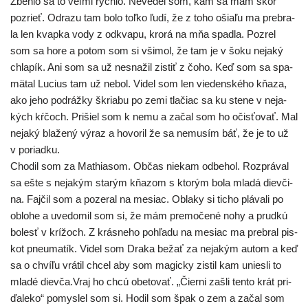
Zbehlo sa to veľ­mi rých­lo. Nevedel som, kam sa mám skôr
pozrieť. Odrazu tam bolo toľ­ko ľudí, že z toho ošia­ľu ma pre­bra­
la len kvap­ka vody z odkva­pu, kro­rá na mňa spad­la. Pozrel
som sa hore a potom som si vši­mol, že tam je v šoku neja­ký
chla­pík. Ani som sa už nesna­žil zis­tiť z čoho. Keď som sa spa­
mä­tal Lucius tam už nebol. Videl som len vie­den­ské­ho kňa­za,
ako jeho podráž­ky škria­bu po zemi tla­čiac sa ku ste­ne v neja­
kých kŕčoch. Prišiel som k nemu a začal som ho očis­ťo­vať. Mal
neja­ký bla­že­ný výraz a hovo­ril že sa nemu­sím báť, že je to už
v poriadku.
Chodil som za Mathiasom. Občas nie­kam odbe­hol. Rozprával
sa ešte s neja­kým sta­rým kňa­zom s kto­rým bola mla­dá diev­či­
na. Fajčil som a poze­ral na mesiac. Oblaky si ticho plá­va­li po
oblo­he a uve­do­mil som si, že mám pre­mo­če­né nohy a prud­kú
bolesť v krí­žoch. Z krás­ne­ho pohľa­du na mesiac ma pre­bral pis­
kot pneuma­tík. Videl som Draka bežať za neja­kým autom a keď
sa o chví­ľu vrá­til chcel aby som magic­ky zis­til kam unies­li to
mla­dé dievča.Vraj ho chcú obe­to­vať. „Čierni zašli ten­to krát pri­
ďa­le­ko“ pomys­lel som si. Hodil som špak o zem a začal som