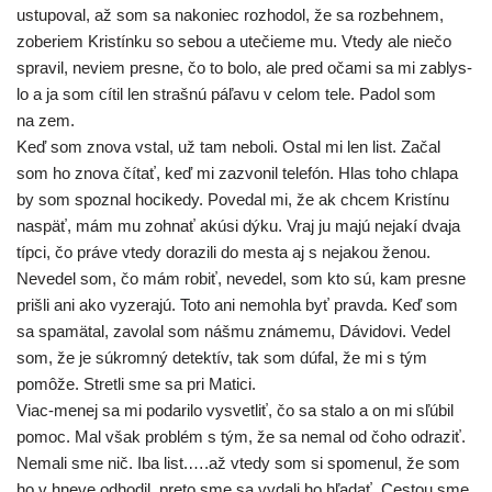
ustu­po­val, až som sa nako­niec roz­ho­dol, že sa roz­beh­nem,
zobe­riem Kristínku so sebou a ute­čie­me mu. Vtedy ale nie­čo
spra­vil, neviem pres­ne, čo to bolo, ale pred oča­mi sa mi zablys­
lo a ja som cítil len straš­nú páľa­vu v celom tele. Padol som
na zem.
Keď som zno­va vstal, už tam nebo­li. Ostal mi len list. Začal
som ho zno­va čítať, keď mi zazvo­nil tele­fón. Hlas toho chla­pa
by som spoz­nal hoci­ke­dy. Povedal mi, že ak chcem Kristínu
nas­päť, mám mu zohnať akú­si dýku. Vraj ju majú neja­kí dva­ja
típ­ci, čo prá­ve vte­dy dora­zi­li do mes­ta aj s neja­kou ženou.
Nevedel som, čo mám robiť, neve­del, som kto sú, kam pres­ne
priš­li ani ako vyze­ra­jú. Toto ani nemoh­la byť prav­da. Keď som
sa spa­mä­tal, zavo­lal som náš­mu zná­me­mu, Dávidovi. Vedel
som, že je súkrom­ný detek­tív, tak som dúfal, že mi s tým
pomô­že. Stretli sme sa pri Matici.
Viac-menej sa mi poda­ri­lo vysvet­liť, čo sa sta­lo a on mi sľú­bil
pomoc. Mal však prob­lém s tým, že sa nemal od čoho odra­ziť.
Nemali sme nič. Iba list.….až vte­dy som si spo­me­nul, že som
ho v hne­ve odho­dil, pre­to sme sa vyda­li ho hľa­dať. Cestou sme