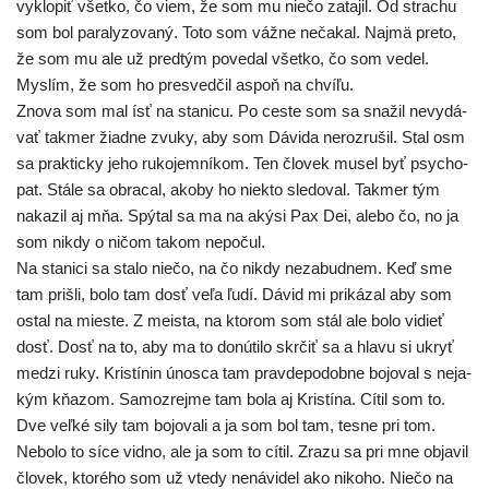
vyklo­piť všet­ko, čo viem, že som mu nie­čo zata­jil. Od stra­chu
som bol para­ly­zo­va­ný. Toto som váž­ne neča­kal. Najmä pre­to,
že som mu ale už pred­tým pove­dal všet­ko, čo som vedel.
Myslím, že som ho pre­sved­čil aspoň na chvíľu.
Znova som mal ísť na sta­ni­cu. Po ces­te som sa sna­žil nevy­dá­
vať tak­mer žiad­ne zvu­ky, aby som Dávida neroz­ru­šil. Stal osm
sa prak­tic­ky jeho ruko­jem­ní­kom. Ten člo­vek musel byť psy­cho­
pat. Stále sa obra­cal, ako­by ho nie­kto sle­do­val. Takmer tým
naka­zil aj mňa. Spýtal sa ma na aký­si Pax Dei, ale­bo čo, no ja
som nikdy o ničom takom nepočul.
Na sta­ni­ci sa sta­lo nie­čo, na čo nikdy neza­bud­nem. Keď sme
tam priš­li, bolo tam dosť veľa ľudí. Dávid mi pri­ká­zal aby som
ostal na mies­te. Z meis­ta, na kto­rom som stál ale bolo vidieť
dosť. Dosť na to, aby ma to donú­ti­lo skr­čiť sa a hla­vu si ukryť
medzi ruky. Kristínin únos­ca tam prav­de­po­dob­ne bojo­val s neja­
kým kňa­zom. Samozrejme tam bola aj Kristína. Cítil som to.
Dve veľ­ké sily tam bojo­va­li a ja som bol tam, tes­ne pri tom.
Nebolo to síce vid­no, ale ja som to cítil. Zrazu sa pri mne obja­vil
člo­vek, kto­ré­ho som už vte­dy nená­vi­del ako niko­ho. Niečo na