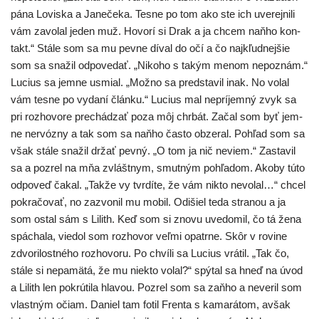
pána Loviska a Janečeka. Tesne po tom ako ste ich uve­rej­ni­li
vám zavo­lal jeden muž. Hovorí si Drak a ja chcem naň­ho kon­
takt.“ Stále som sa mu pev­ne díval do očí a čo najk­ľud­nej­šie
som sa sna­žil odpo­ve­dať. „Nikoho s takým menom nepo­znám.“
Lucius sa jem­ne usmial. „Možno sa pred­sta­vil inak. No volal
vám tes­ne po vyda­ní člán­ku.“ Lucius mal neprí­jem­ný zvyk sa
pri roz­ho­vo­re pre­chá­dzať poza môj chr­bát. Začal som byť jem­
ne ner­vóz­ny a tak som sa naň­ho čas­to obze­ral. Pohľad som sa
však stá­le sna­žil držať pev­ný. „O tom ja nič neviem.“ Zastavil
sa a pozrel na mňa zvlášt­nym, smut­ným pohľa­dom. Akoby túto
odpo­veď čakal. „Takže vy tvr­dí­te, že vám nikto nevo­lal…“ chcel
pokra­čo­vať, no zazvo­nil mu mobil. Odišiel teda stra­nou a ja
som ostal sám s Lilith. Keď som si zno­vu uve­do­mil, čo tá žena
spá­cha­la, vie­dol som roz­ho­vor veľ­mi opatr­ne. Skôr v rovi­ne
zdvo­ri­lost­né­ho roz­ho­vo­ru. Po chví­li sa Lucius vrá­til. „Tak čo,
stá­le si nepa­mä­tá, že mu nie­kto volal?“ spý­tal sa hneď na úvod
a Lilith len pokrú­ti­la hla­vou. Pozrel som sa zaň­ho a neve­ril som
vlast­ným očiam. Daniel tam fotil Frenta s kama­rá­tom, avšak