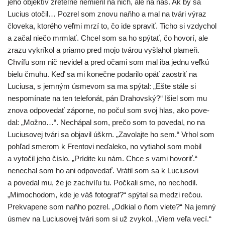
jeho objek­tív zre­teľ­ne nemie­ril na nich, ale na nás. Ak by sa
Lucius oto­čil… Pozrel som zno­vu naň­ho a mal na tvá­ri výraz
člo­ve­ka, kto­ré­ho veľ­mi mrzí to, čo ide spra­viť. Ticho si vzdy­chol
a začal nie­čo mrm­lať. Chcel som sa ho spý­tať, čo hovo­rí, ale
zra­zu vykrí­kol a pria­mo pred mojo tvá­rou vyšla­hol pla­meň.
Chvíľu som nič nevi­del a pred oča­mi som mal iba jed­nu veľ­kú
bie­lu čmu­hu. Keď sa mi koneč­ne poda­ri­lo opäť zaos­triť na
Luciusa, s jem­ným úsme­vom sa ma spý­tal: „Ešte stá­le si
nespo­mí­na­te na ten tele­fo­nát, pán Drahovský?“ Išiel som mu
zno­va odpo­ve­dať zápor­ne, no počul som svoj hlas, ako pove­
dal: „Možno…“. Nechápal som, pre­čo som to pove­dal, no na
Luciusovej tvá­ri sa obja­vil úškrn. „Zavolajte ho sem.“ Vrhol som
pohľad sme­rom k Frentovi neďa­le­ko, no vytia­hol som mobil
a vyto­čil jeho čís­lo. „Prídite ku nám. Chce s vami hovo­riť.“
nene­chal som ho ani odpo­ve­dať. Vrátil som sa k Luciusovi
a pove­dal mu, že je zachví­ľu tu. Počkali sme, no necho­dil.
„Mimochodom, kde je váš foto­graf?“ spý­tal sa medzi rečou.
Prekvapene som naň­ho pozrel. „Odkial o ňom vie­te?“ Na jem­ný
úsmev na Luciusovej tvá­ri som si už zvy­kol. „Viem veľa vecí.“