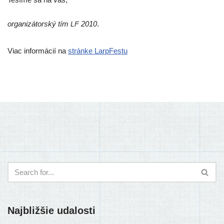
orga­ni­zá­tor­ský tím
2010
.
LF
Viac infor­má­cií na
strán­ke LarpFestu
Najbližšie udalosti