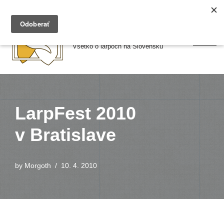
Preskočiť
Larpy.sk
na
Všetko o larpoch na Slovensku
obsah
LarpFest 2010
v Bratislave
by
Morgoth
10. 4. 2010