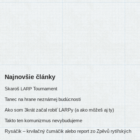
Najnovšie články
Skaroš
Tournament
LARP
Tanec na hrane neznámej budúcnosti
Ako som 3krát začal robiť LARPy (a ako môžeš aj ty)
Takto ten komunizmus nevybudujeme
Rysáčik – krvilačný čumáčik alebo report zo Zpěvů rytířských