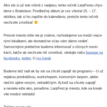
Ako ste si už iste všim­li z nad­pi­su, ten­to roč­ník LarpFestu chys­
tá­me v Bratislave. Predbežný dátum je cez víkend 15. – 17.
októb­ra, tak si ho zapíš­te do kalen­dá­rov, pre­to­že ten­to roč­ník
nech­ce­te zmeškať
Presné mies­to ešte nie je zná­me, roz­ho­du­je­me sa medzi via­ce­
rý­mi loka­li­ta­mi, ale dosta­toč­ne včas vám dáme vedieť.
Samozrejme prie­bež­ne bude­me infor­mo­vať o rôz­nych novin­
kách, tak­že ak nech­ce­te nič zmeš­kať, sle­duj­te nášu
fan­pa­ge na
face­bo­oku
,
twit­ter
, či
rss kanál
.
Budeme tiež radi ak by ste sa chce­li zapo­jiť do prog­ra­mu – či už
neja­kou pred­náš­kou, works­ho­pom, komor­ným lar­pom, ale­bo
nie­čím úpl­ne novým, netra­dič­ným. Aj keď sa chce­te zapo­jiť
a nevie­te ešte ako, pora­dí­me. LarpFest je mies­to, kde sa kre­a­ti­
vi­te medze nekladú!
Tešíme sa na vás,