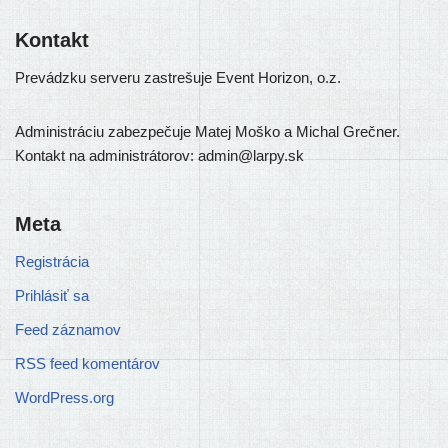
Kontakt
Prevádzku ser­ve­ru zastre­šu­je Event Horizon, o.z.
Administráciu zabez­pe­ču­je Matej Moško a Michal Grečner.
Kontakt na admi­nis­trá­to­rov: admin@larpy.sk
Meta
Registrácia
Prihlásiť sa
Feed záznamov
RSS feed komentárov
WordPress.org