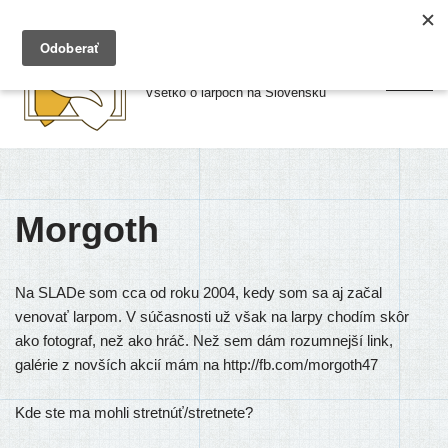
Preskočiť
Larpy.sk
na
Všetko o larpoch na Slovensku
obsah
Morgoth
Na SLADe som cca od roku 2004, kedy som sa aj začal
venovať larpom. V súčasnosti už však na larpy chodím skôr
ako fotograf, než ako hráč. Než sem dám rozumnejší link,
galérie z novších akcií mám na http://fb.com/morgoth47
Kde ste ma mohli stretnúť/stretnete?