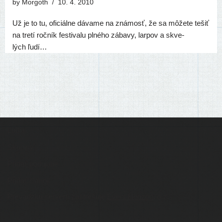
by
Morgoth
10. 4. 2010
Už je to tu, ofi­ciál­ne dáva­me na zná­mosť, že sa môže­te tešiť
na tre­tí roč­ník fes­ti­va­lu plné­ho zába­vy, lar­pov a skve­
lých ľudí…
Ľudia
Skupiny
Pridať podujatie
Pridať článok
Prevádzku serveru zastrešuje
Event Horizon
, o.z.