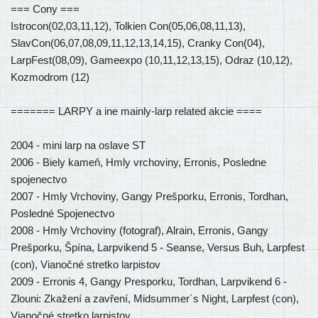
=== Cony ===
Istrocon(02,03,11,12), Tolkien Con(05,06,08,11,13),
SlavCon(06,07,08,09,11,12,13,14,15), Cranky Con(04),
LarpFest(08,09), Gameexpo (10,11,12,13,15), Odraz (10,12),
Kozmodrom (12)
======= LARPY a ine mainly-larp related akcie ====
2004 - mini larp na oslave ST
2006 - Biely kameň, Hmly vrchoviny, Erronis, Posledne
spojenectvo
2007 - Hmly Vrchoviny, Gangy Prešporku, Erronis, Tordhan,
Posledné Spojenectvo
2008 - Hmly Vrchoviny (fotograf), Alrain, Erronis, Gangy
Prešporku, Špína, Larpvikend 5 - Seanse, Versus Buh, Larpfest
(con), Vianočné stretko larpistov
2009 - Erronis 4, Gangy Presporku, Tordhan, Larpvikend 6 -
Zlouni: Zkažení a zavření, Midsummer´s Night, Larpfest (con),
Vianočné stretko larpistov