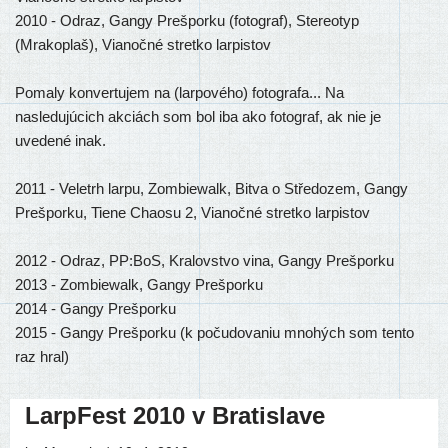
2010 - Odraz, Gangy Prešporku (fotograf), Stereotyp
(Mrakoplaš), Vianočné stretko larpistov
Pomaly konvertujem na (larpového) fotografa... Na
nasledujúcich akciách som bol iba ako fotograf, ak nie je
uvedené inak.
2011 - Veletrh larpu, Zombiewalk, Bitva o Středozem, Gangy
Prešporku, Tiene Chaosu 2, Vianočné stretko larpistov
2012 - Odraz, PP:BoS, Kralovstvo vina, Gangy Prešporku
2013 - Zombiewalk, Gangy Prešporku
2014 - Gangy Prešporku
2015 - Gangy Prešporku (k počudovaniu mnohých som tento
raz hral)
LarpFest 2010 v Bratislave