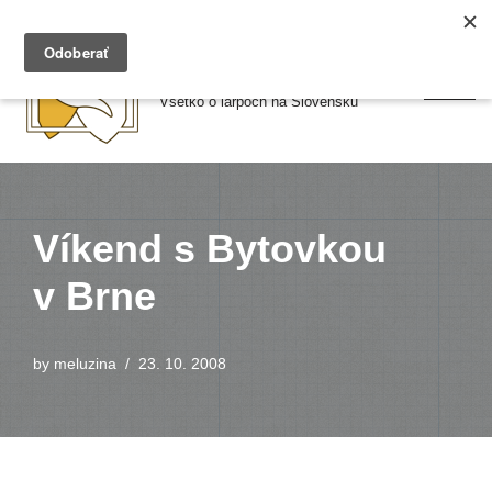
Preskočiť
Larpy.sk
na
Všetko o larpoch na Slovensku
obsah
Víkend s Bytovkou
v Brne
by
meluzina
23. 10. 2008