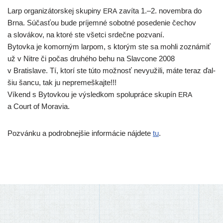
Larp orga­ni­zá­tor­skej sku­pi­ny
zaví­ta 1.–2. novem­bra do
ERA
Brna. Súčasťou bude prí­jem­né sobot­né pose­de­nie čechov
a slo­vá­kov, na kto­ré ste všet­ci srdeč­ne pozvaní.
Bytovka je komor­ným lar­pom, s kto­rým ste sa moh­li zozná­miť
už v Nitre či počas dru­hé­ho behu na Slavcone 2008
v Bratislave. Tí, kto­rí ste túto mož­nosť nevy­uži­li, máte teraz ďal­
šiu šan­cu, tak ju nepremeškajte!!!
Víkend s Bytovkou je výsled­kom spo­lu­prá­ce sku­pín
ERA
a Court of Moravia.
Pozvánku a pod­rob­nej­šie infor­má­cie náj­de­te
tu
.