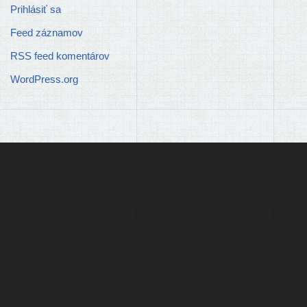
Prihlásiť sa
Feed záznamov
RSS feed komentárov
WordPress.org
Ľudia
Skupiny
Pridať podujatie
Pridať článok
Prevádzku serveru zastrešuje
Event Horizon
, o.z.
Administráciu zabezpečuje
Matej Moško
a Michal Grečner.