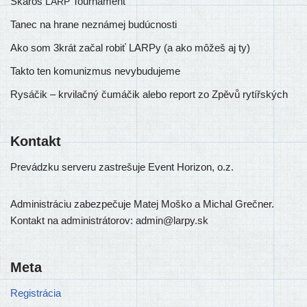
Skaroš
Tournament
LARP
Tanec na hrane neznámej budúcnosti
Ako som 3krát začal robiť LARPy (a ako môžeš aj ty)
Takto ten komunizmus nevybudujeme
Rysáčik – krvilačný čumáčik alebo report zo Zpěvů rytířských
Kontakt
Prevádzku ser­ve­ru zastre­šu­je Event Horizon, o.z.
Administráciu zabez­pe­ču­je Matej Moško a Michal Grečner.
Kontakt na admi­nis­trá­to­rov: admin@larpy.sk
Meta
Registrácia