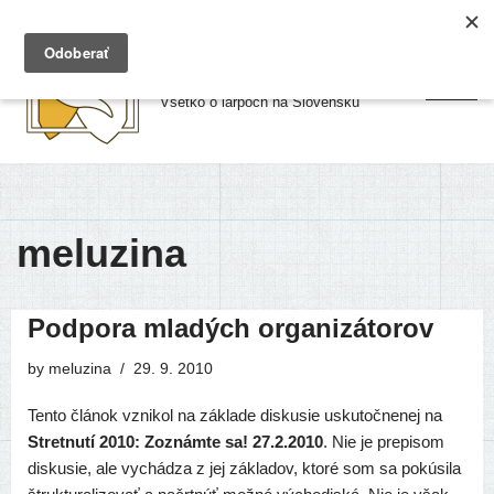
Preskočiť
Larpy.sk
na
Všetko o larpoch na Slovensku
obsah
meluzina
Podpora mladých organizátorov
by
meluzina
29. 9. 2010
Tento člá­nok vzni­kol na zákla­de dis­ku­sie usku­toč­ne­nej na
Stretnutí 2010: Zoznámte sa! 27.2.2010
. Nie je pre­pi­som
dis­ku­sie, ale vychá­dza z jej zákla­dov, kto­ré som sa pokú­si­la