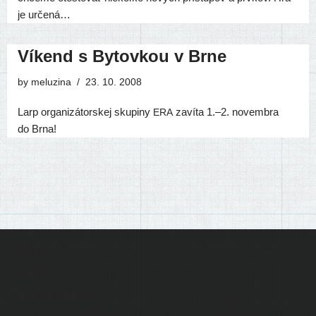
je určená…
Víkend s Bytovkou v Brne
by
meluzina
23. 10. 2008
Larp orga­ni­zá­tor­skej sku­pi­ny
zaví­ta 1.–2. novem­bra
ERA
do Brna!
Ľudia
Skupiny
Pridať podujatie