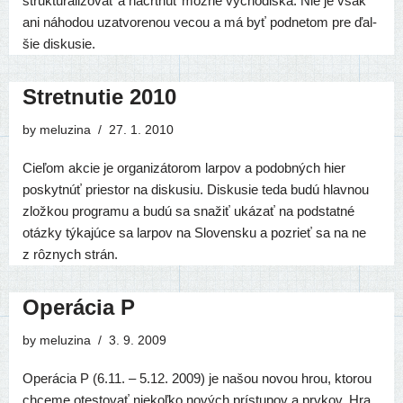
štruk­tu­ra­li­zo­vať a načrt­núť mož­né výcho­dis­ká. Nie je však
ani náho­dou uzat­vo­re­nou vecou a má byť pod­ne­tom pre ďal­
šie diskusie.
Stretnutie 2010
by
meluzina
27. 1. 2010
Cieľom akcie je orga­ni­zá­to­rom lar­pov a podob­ných hier
poskyt­núť pries­tor na dis­ku­siu. Diskusie teda budú hlav­nou
zlož­kou prog­ra­mu a budú sa sna­žiť uká­zať na pod­stat­né
otáz­ky týka­jú­ce sa lar­pov na Slovensku a pozrieť sa na ne
z rôz­nych strán.
Operácia P
by
meluzina
3. 9. 2009
Operácia P (6.11. – 5.12. 2009) je našou novou hrou, kto­rou
chce­me otes­to­vať nie­koľ­ko nových prí­stu­pov a prv­kov. Hra