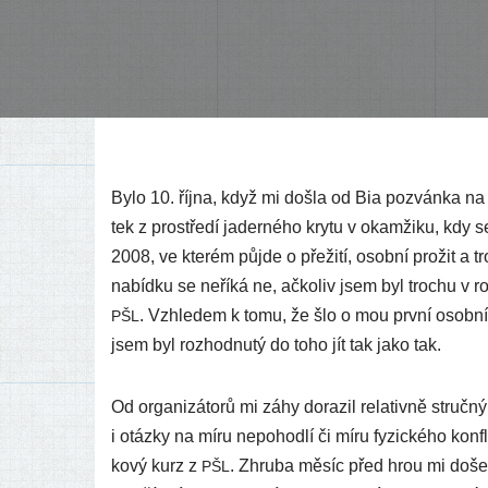
Bylo 10. říj­na, když mi doš­la od Bia pozván­ka na
tek z pros­tře­dí jader­né­ho kry­tu v okam­ži­ku, kdy s
2008, ve kte­rém půj­de o pře­ži­tí, osob­ní pro­žit a 
nabíd­ku se neří­ká ne, ačko­liv jsem byl tro­chu v roz
. Vzhledem k tomu, že šlo o mou prv­ní osob­ní zk
PŠL
jsem byl roz­hod­nu­tý do toho jít tak jako tak.
Od orga­ni­zá­to­rů mi záhy dora­zil rela­tiv­ně struč­n
i otáz­ky na míru nepo­hod­lí či míru fyzic­ké­ho kon­fl
ko­vý kurz z
. Zhruba měsíc před hrou mi došel p
PŠL