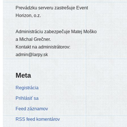
Prevádzku ser­ve­ru zastre­šu­je Event
Horizon, o.z.
Administráciu zabez­pe­ču­je Matej Moško
a Michal Grečner.
Kontakt na admi­nis­trá­to­rov:
admin@larpy.sk
Meta
Registrácia
Prihlásiť sa
Feed záznamov
RSS feed komentárov