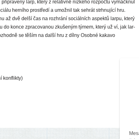
ip­ra­ve­ný larp, kte­rý z rela­tiv­ně níz­ké­ho roz­poč­tu vymáčk­nul
lu her­ní­ho pros­tře­dí a umož­nil tak seh­rát strh­nu­jí­cí hru.
 až dvě del­ší čas na rozhrá­ní sociál­ních aspek­tů lar­pu, kte­rý
ku do kon­ce zpra­co­va­nou zku­še­ným týmem, kte­rý už ví, jak lar­
 Rozhodně se těším na dal­ší hru z díl­ny Osobné kaka­vo
í konflikty)