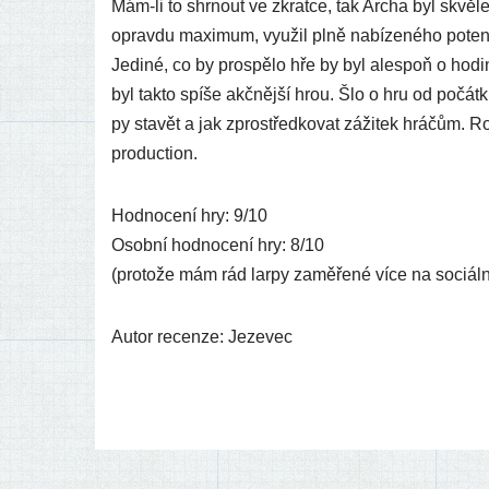
Mám-li to shr­nout ve zkrat­ce, tak Archa byl skvěle př
oprav­du maxi­mum, využil plně nabí­ze­né­ho poten­ciá­
Jediné, co by pros­pělo hře by byl ales­poň o hodi­nu
byl tak­to spí­še akč­něj­ší hrou. Šlo o hru od počát­
py sta­vět a jak zpros­třed­ko­vat záži­tek hrá­čům.
production.
Hodnocení hry: 9/10
Osobní hod­no­ce­ní hry: 8/10
(pro­to­že mám rád lar­py zaměře­né více na sociál­n
Autor recen­ze: Jezevec