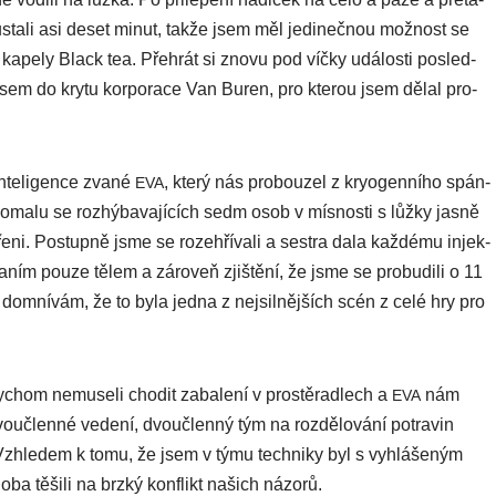
zůs­ta­li asi deset minut, tak­že jsem měl jedi­neč­nou mož­nost se
é kape­ly Black tea. Přehrát si zno­vu pod víč­ky udá­los­ti posled­
ik sem do kry­tu kor­po­ra­ce Van Buren, pro kte­rou jsem dělal pro­
te­li­gen­ce zva­né
, kte­rý nás pro­bou­zel z kry­o­gen­ní­ho spán­
EVA
a­lu se roz­hý­ba­va­jí­cích sedm osob v mís­nos­ti s lůž­ky jas­ně
e­ni. Postupně jsme se roze­hří­va­li a ses­tra dala kaž­dé­mu injek­
ním pou­ze tělem a záro­veň zjiš­tění, že jsme se pro­bu­di­li o 11
dom­ní­vám, že to byla jed­na z nej­sil­něj­ších scén z celé hry pro
­chom nemu­se­li cho­dit zaba­le­ní v pros­těrad­lech a
nám
EVA
ou­člen­né vede­ní, dvou­člen­ný tým na roz­dělo­vá­ní potra­vin
ci. Vzhledem k tomu, že jsem v týmu tech­ni­ky byl s vyhlá­še­ným
ba těši­li na brz­ký kon­flikt našich názorů.