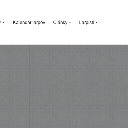
?
Kalendár larpov
Články
Larpisti