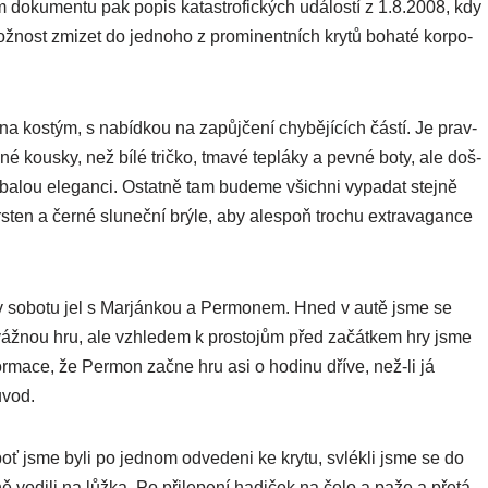
ém doku­men­tu pak popis kata­stro­fic­kých udá­los­tí z 1.8.2008, kdy
ž­nost zmi­zet do jed­no­ho z pro­mi­nen­tních kry­tů boha­té kor­po­
a kos­tým, s nabíd­kou na zapůj­če­ní chy­bějí­cích čás­tí. Je prav­
iné kous­ky, než bílé trič­ko, tma­vé tep­lá­ky a pev­né boty, ale doš­
ba­lou ele­gan­ci. Ostatně tam bude­me všich­ni vypa­dat stej­ně
rs­ten a čer­né slu­neč­ní brý­le, aby ales­poň tro­chu extra­va­gan­ce
em v sobo­tu jel s Marjánkou a Permonem. Hned v autě jsme se
na váž­nou hru, ale vzhle­dem k pros­to­jům před začát­kem hry jsme
for­ma­ce, že Permon začne hru asi o hodi­nu dří­ve, než-li já
ůvod.
boť jsme byli po jed­nom odve­de­ni ke kry­tu, svlék­li jsme se do
odi­li na lůž­ka. Po při­le­pe­ní hadi­ček na čelo a paže a pře­tá­