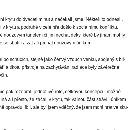
­če­ní kry­tu do dva­ce­ti minut a neče­ka­li jsme. Někteří to odnes­li,
i v kry­tu a pod­ru­hé v celé hře doš­lo k sociál­ní­mu kon­flik­tu,
něné nou­zo­vým tune­lem či jim nechat deky, kte­ré by jinam moh­ly
se sba­li­li a zača­li prchat nou­zo­vým únikem.
í po schůcích, stej­ně jako čer­tvý vzduch ven­ku, spo­je­ný s bli­
ří a tiko­tu přís­tro­je na zachy­tá­vá­ní radia­ce byly závěreč­né
očin.
e pak rozeb­ra­li jed­not­li­vé role, cel­ko­vou kon­cep­ci i mož­né
iná a i přes­to, že zača­li v kry­tu, tak val­nou část strá­vi­li úni­kem
­ně oprav­du líbil, ale byl jsem vděč­ný, že jsem mohl hrát ve sku­