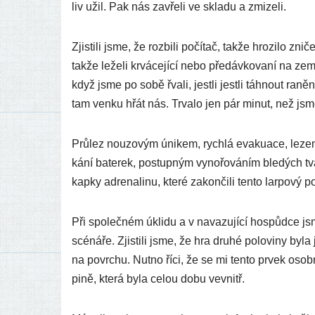
liv užil. Pak nás zavře­li ve skla­du a zmizeli.
Zjistili jsme, že roz­bi­li počí­tač, tak­že hro­zi­lo zni
tak­že leže­li krvá­ce­jí­cí nebo pře­dáv­ko­va­ní na zem
když jsme po sobě řva­li, jest­li jest­li táh­nout ra
tam ven­ku hřát nás. Trvalo jen pár minut, než jsme 
Průlez nou­zo­vým úni­kem, rych­lá eva­ku­ace, leze­n
ká­ní bate­rek, postup­ným vyno­řo­vá­ním ble­dých tvá­
kap­ky adre­na­li­nu, kte­ré zakon­či­li ten­to lar­po­vý p
Při spo­leč­ném úkli­du a v nava­zu­jí­cí hos­půd­ce jsm
scé­ná­ře. Zjistili jsme, že hra dru­hé polo­vi­ny byla j
na povr­chu. Nutno říci, že se mi ten­to prvek osob
pi­ně, kte­rá byla celou dobu vevnitř.