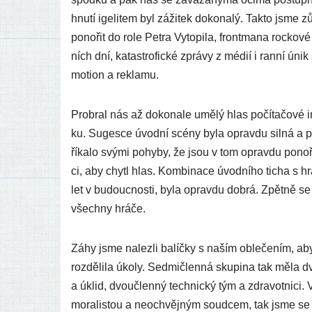
hnu­tí ige­li­tem byl záži­tek doko­na­lý. Takto jsme 
pono­řit do role Petra Vytopila, front­ma­na roc­ko­v
ních dní, kata­stro­fic­ké zprá­vy z médií i ran­ní ún
mo­ti­on a reklamu.
Probral nás až doko­na­le umělý hlas počí­ta­čo­vé in
ku. Sugesce úvod­ní scé­ny byla oprav­du sil­ná a pom
říka­lo svý­mi pohy­by, že jsou v tom oprav­du pono­ř
ci, aby chytl hlas. Kombinace úvod­ní­ho ticha s hra­
let v budouc­nos­ti, byla oprav­du dob­rá. Zpětně se 
všech­ny hráče.
Záhy jsme nalez­li balíč­ky s naším oble­če­ním, aby
roz­děli­la úko­ly. Sedmičlenná sku­pi­na tak měla dv
a úklid, dvou­člen­ný tech­nic­ký tým a zdra­vot­ni­
mora­lis­tou a neoch­věj­ným soud­cem, tak jsme se o