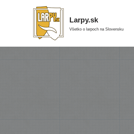
Preskočiť
Larpy.sk
na
Všetko o larpoch na Slovensku
obsah