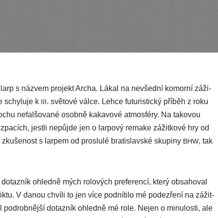
 larp s náz­vem pro­jekt Archa. Lákal na nevšed­ní komor­ní záži­
e schy­lu­je k
. světo­vé vál­ce. Lehce futu­ris­tic­ký pří­běh z roku
III
tro­chu nefal­šo­va­né osob­ně kaka­vo­vé atmo­sfé­ry. Na tako­vou
­pa­cích, jest­li nepůj­de jen o lar­po­vý rema­ke zážit­ko­vé hry od
u­še­nost s lar­pem od pros­lu­lé bra­ti­slav­ské sku­pi­ny
, tak
BHW
ý dotaz­ník ohled­ně mých rolo­vých pre­fe­ren­cí, kte­rý obsa­ho­val
ik­tu. V danou chví­li to jen více pod­ní­ti­lo mé pode­zře­ní na zážit­
od­rob­něj­ší dotaz­ník ohled­ně mé role. Nejen o minu­los­ti, ale