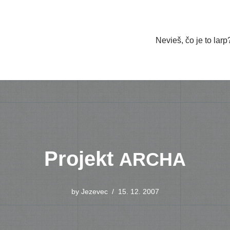
Nevieš, čo je to larp
Projekt
ARCHA
by
Jezevec
15. 12. 2007