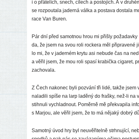
i o přá­te­lích, snech, cílech a posto­jích. A v dru­h
se roz­pou­ta­la jader­ná vál­ka a posta­va dosta­la mo
ra­ce Van Buren.
Pár dní před samot­nou hrou mi přiš­ly poža­dav­ky n
da, že jsem na svou roli roc­ke­ra měl přip­ra­ve­né j
lo mi, že v jader­ném kry­tu asi nebu­de čas na ned­
a věřil jsem, že mou roli spa­sí kra­bič­ka ciga­ret, p
zachovala.
Z Čech nako­nec byli pozvá­ní tři lidé, tak­že js
nala­di­li spí­še na larp laděný do fraš­ky, než-li 
stih­nu­li vyc­hlad­nout. Poměrně mě přek­va­pi­la in
s Marjou, ale věřil jsem, že to má něja­ký dob­rý d
Samotný úvod hry byl neuvěři­tel­ně strh­nu­jí­cí, ne
spod­ků a pak nás se zavá­za­ný­ma oči­ma postup­ně v