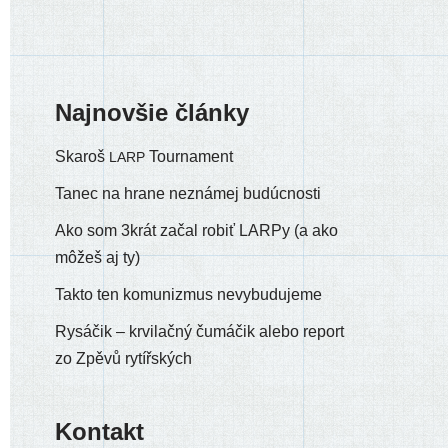
Najnovšie články
Skaroš
Tournament
LARP
Tanec na hrane neznámej budúcnosti
Ako som 3krát začal robiť LARPy (a ako
môžeš aj ty)
Takto ten komunizmus nevybudujeme
Rysáčik – krvilačný čumáčik alebo report
zo Zpěvů rytířských
Kontakt