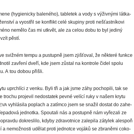
me­ne (hygie­nic­ky bale­né­ho), tab­le­tek a vody s výživ­ný­mi lát­ka­
­ství a vyos­třil se kon­flikt celé sku­pi­ny pro­ti nešťast­ní­ko­vi
 jmé­no nemělo čas mi utk­vět, ale za celou dobu to byl jedi­ný
 vzít pěstí.
y ve sviž­ném tem­pu a pustup­ně jsem zjiš­ťo­val, že něk­te­ré fun­kce
no­til zavře­ní dve­ří, kde jsem zůs­tal na kon­tro­le čidel spo­lu
­ku. A tou dobou přišli.
u uprch­lí­ci z ven­ku. Byli tři a jak jsme záhy pocho­pi­li, tak se
 se tro­chu pro­je­vil nedos­ta­tek pev­né velí­cí ruky v našem kry­tu
vyhlá­si­la pop­lach a zatím­co jsem se sna­žil dostat do zahe­
EVA
 pře­pa­do­vá jed­not­ka. Spoutali nás a postup­ně nám vyře­za­li ze
prav­du dokres­li­lo, kdy­by zdra­vot­ni­ce zale­pi­la záty­lek ales­poň
ní a nemož­nos­ti udělat pro­ti jed­not­ce vojá­ků se zbra­němi coko­