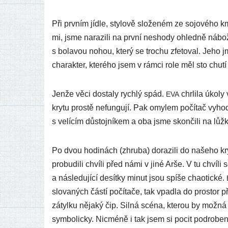
Při prv­ním jíd­le, sty­lo­vě slo­že­ném ze sojo­vé­ho k
mi, jsme nara­zi­li na prv­ní nesho­dy ohled­ně nábo­žen
s bola­vou nohou, kte­rý se tro­chu zfe­to­val. Jeho
cha­rak­ter, kte­ré­ho jsem v rám­ci role měl sto chu­tí
Jenže věci dosta­ly rych­lý spád.
chr­li­la úko­l
EVA
kry­tu pros­tě nefun­gu­jí. Pak omy­lem počí­tač vyhod­
s velí­cím důs­toj­ní­kem a oba jsme skon­či­li na lůž
Po dvou hodi­nách (zhru­ba) dora­zi­li do naše­ho kry­t
pro­bu­di­li chví­li před námi v jiné Arše. V tu chví­li
a násle­du­jí­cí desít­ky minut jsou spí­še cha­otic­ké.
slo­va­ných čás­tí počí­ta­če, tak vpad­la do pros­tor
zátyl­ku něja­ký čip. Silná scé­na, kte­rou by mož­ná o
sym­bo­lic­ky. Nicméně i tak jsem si pocit pod­ro­be­